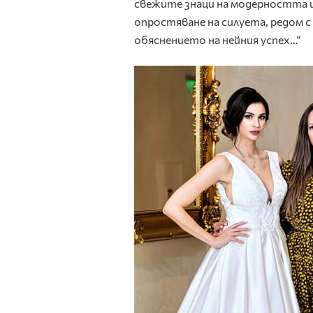
свежите знаци на модерността 
опростяване на силуета, редом 
обяснението на нейния успех…“