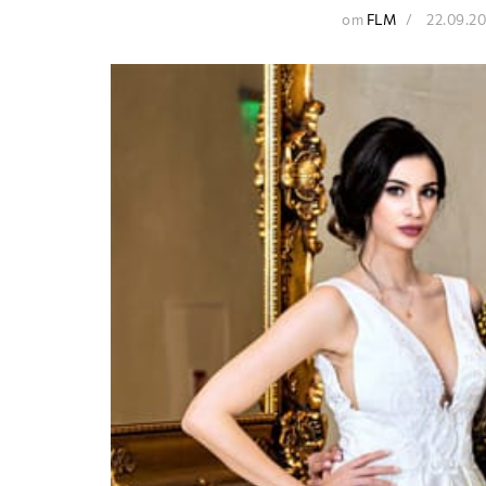
от
FLM
22.09.2