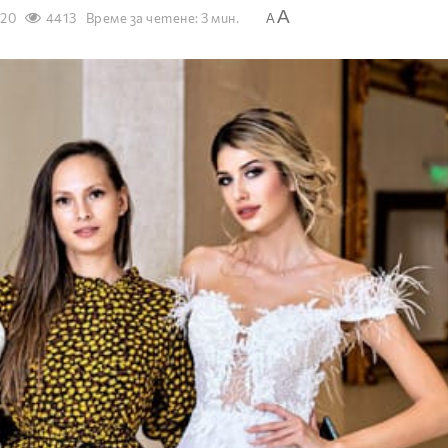
A
020
4413
Време за четене: 3 мин.
A