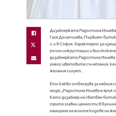
Дизайнерката Радостина Илиева съ
Галя Долапчиева. Първият бутик 
г. и в София. Характерно за изя
ръчни инкрустации и висококаче
дизайнерката Радостина Илиева 
умело цветовите съчетания, кач
желания силует.
Ето какво отбелязва за нейния 
мода: „Радостина Илиева е ярък
Като дизайнер на сватбен бутик
трите главни ценности в булчин
намиране на ясните кодове на ж