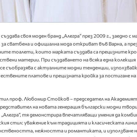
здава своя моден бранд „Алегра“ през 2009 г., заедно с м
за сватбена и официална мода откриват във Варна, а пре
щните тоалети, които марката създава са прецизните кро
ствени материи. При създаването на всяка една колекция
се съобразява с актуалните модни тенденции, използвай
ествените платове и прецизната кройка за постигане на
стил проф. Любомир Стойков – председател на Академият
 представител на новата генерация български модни творц
 „Алегра“, тя демонстрира впечатляващи умения да комби
ския стил: уважение към традицията и класическата линия
енствеността, нежността и романтиката, и използване н