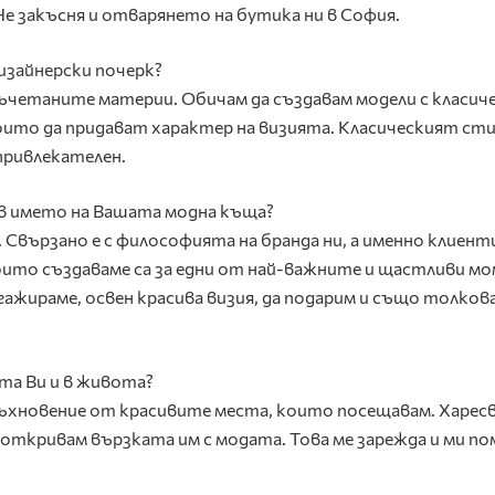
 Не закъсня и отварянето на бутика ни в София.
изайнерски почерк?
ъчетаните материи. Обичам да създавам модели с класич
оито да придават характер на визията. Класическият сти
привлекателен.
 в името на Вашата модна къща?
 Свързано е с философията на бранда ни, а именно клиент
 които създаваме са за едни от най-важните и щастливи м
нгажираме, освен красива визия, да подарим и също толков
та Ви и в живота?
дъхновение от красивите места, които посещавам. Харесв
 откривам вързката им с модата. Това ме зарежда и ми по