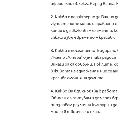
официални облекла в град Варна.
2.
Какво е характерно за Вашия д
Изчистените линии и правилно с
линии и да включвам елементи, к
сякаш извън времето – красив и 
3.
Какво е посланието, кодирано
Името „Алегра“ означава радост.
винаги да са доволни. Роклите,
в живота на една жена и ние се а
красива емоция на дамите.
4.
Какво Ви вдъхновява в работа
Обичам да пътувам и да черпя в
опознавам различни култури и да
много в творчески план.