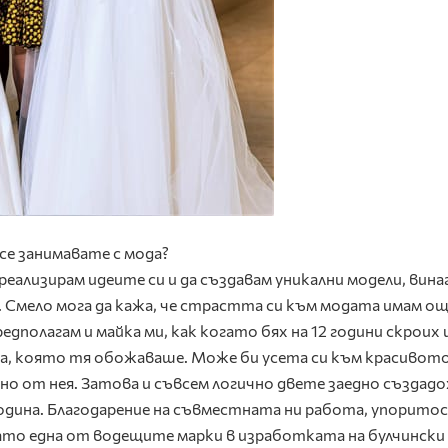
 се занимавате с мода?
ализирам идеите си и да създавам уникални модели, вина
Смело мога да кажа, че страстта си към модата имам о
редполагам и майка ми, как когато бях на 12 години скроих
ла, която тя обожаваше. Може би усета си към красивото
но от нея. Затова и съвсем логично двете заедно създад
година. Благодарение на съвместната ни работа, упорито
ато една от водещите марки в изработката на булчински