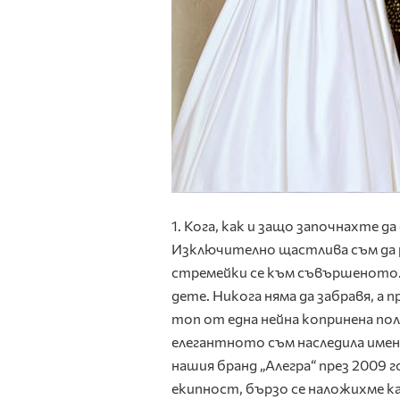
1.
Кога, как и защо започнахте да
Изключително щастлива съм да ре
стремейки се към съвършеното. 
дете. Никога няма да забравя, а п
топ от една нейна копринена по
елегантното съм наследила имен
нашия бранд „Алегра“ през 2009 
екипност, бързо се наложихме к