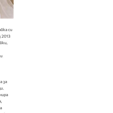
айка си
з 2013
йки,
ки
а за
и.
нира
,
а