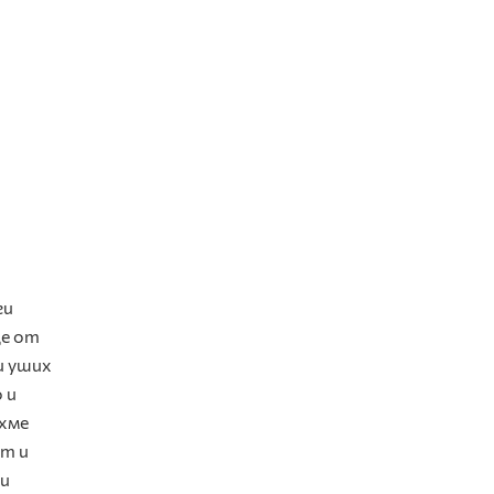
ги
ще от
 и уших
 и
охме
ст и
 и