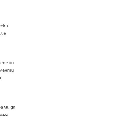
ески
л е
ите ни
оменти
а
а ми да
мага