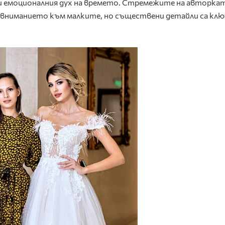
и емоционалния дух на времето. Стремежите на авторка
с вниманието към малките, но съществени детайли са кл