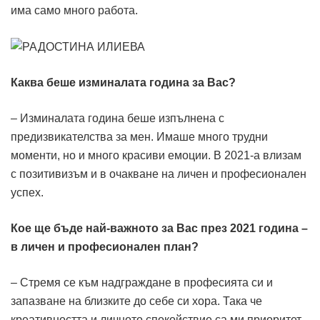
има само много работа.
Каква беше изминалата година за Вас?
– Изминалата година беше изпълнена с
предизвикателства за мен. Имаше много трудни
моменти, но и много красиви емоции. В 2021-а влизам
с позитивизъм и в очакване на личен и професионален
успех.
Кое ще бъде най-важното за Вас през 2021 година –
в личен и професионален план?
– Стремя се към надграждане в професията си и
запазване на близките до себе си хора. Така че
креативността и личното спокойствие са ми приоритет.