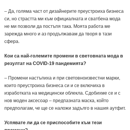
– Да, голяма част от дизайнерите преустроиха бизнеса
си, но страстта ми към официалната и сватбена мода
не ми позволи да постъпя така. Моята работа ме
зарежда много и аз продължавам да творя в тази
сфера.
Кои са най-големите промени в световната мода в
резултат на COVID-19 пандемията?
– Промени настъпиха и при световноизвестни марки,
които преустроиха бизнеса си и се включиха в
изработката на медицински облекла. Сдобихме се и с
нов моден аксесоар – предпазната маска, който
предполагам, че ще се наложи задълго в нашия аутфит.
Успявате ли да се приспособите към тези