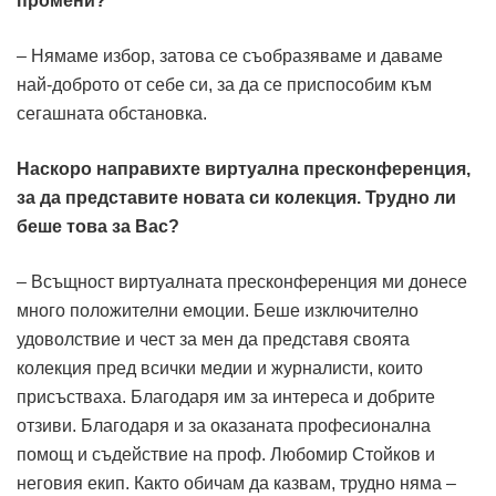
промени?
– Нямаме избор, затова се съобразяваме и даваме
най-доброто от себе си, за да се приспособим към
сегашната обстановка.
Наскоро направихте виртуална пресконференция,
за да представите новата си колекция. Трудно ли
беше това за Вас?
– Всъщност виртуалната пресконференция ми донесе
много положителни емоции. Беше изключително
удоволствие и чест за мен да представя своята
колекция пред всички медии и журналисти, които
присъстваха. Благодаря им за интереса и добрите
отзиви. Благодаря и за оказаната професионална
помощ и съдействие на проф. Любомир Стойков и
неговия екип. Както обичам да казвам, трудно няма –