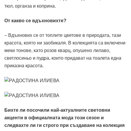
тюл, органза и коприна.
От какво се вдъхновихте?
– Вдъхнових се от топлите цветове в природата, тази
красота, която ни заобикаля. В колекцията са включени
меки тонове, като розов кварц, опушено лилаво,
светлосиньо и пудра, които придават на тоалета една
приказна красота.
Бихте ли посочили най-актуалните световни
акценти в официалната мода този сезон и
следвахте ли ги строго при създаване на колекция