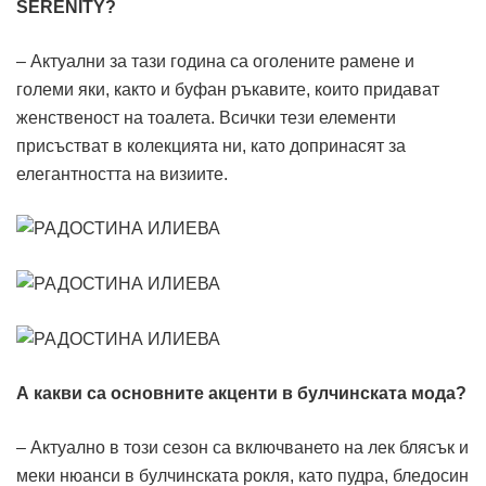
SERENITY?
– Актуални за тази година са оголените рамене и
големи яки, както и буфан ръкавите, които придават
женственост на тоалета. Всички тези елементи
присъстват в колекцията ни, като допринасят за
елегантността на визиите.
А какви са основните акценти в булчинската мода?
– Актуално в този сезон са включването на лек блясък и
меки нюанси в булчинската рокля, като пудра, бледосин