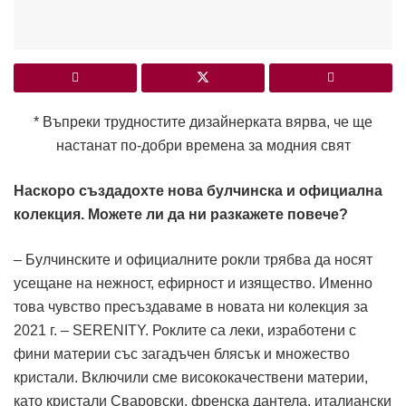
* Въпреки трудностите дизайнерката вярва, че ще
настанат по-добри времена за модния свят
Наскоро създадохте нова булчинска и официална
колекция. Можете ли да ни разкажете повече?
– Булчинските и официалните рокли трябва да носят
усещане на нежност, ефирност и изящество. Именно
това чувство пресъздаваме в новата ни колекция за
2021 г. – SERENITY. Роклите са леки, изработени с
фини материи със загадъчен блясък и множество
кристали. Включили сме висококачествени материи,
като кристали Сваровски, френска дантела, италиански