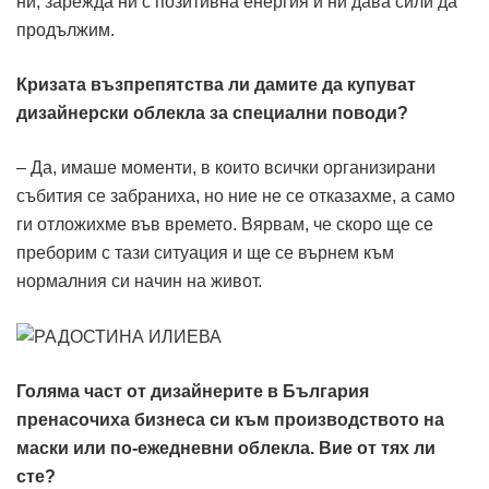
ни, зарежда ни с позитивна енергия и ни дава сили да
продължим.
Кризата възпрепятства ли дамите да купуват
дизайнерски облекла за специални поводи?
– Да, имаше моменти, в които всички организирани
събития се забраниха, но ние не се отказахме, а само
ги отложихме във времето. Вярвам, че скоро ще се
преборим с тази ситуация и ще се върнем към
нормалния си начин на живот.
Голяма част от дизайнерите в България
пренасочиха бизнеса си към производството на
маски или по-ежедневни облекла. Вие от тях ли
сте?