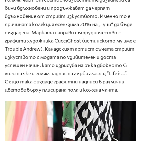
били вдъхновени и продължават да черпят
вдъхновение от стрийт изкуството. Именно то е
причината колекция есен/зима 2016 на „Гучи“ да бъде
създадена. Марката направи сътрудничество с
графити художника CucciGhost (истинското му име е
Trouble Andrew). Канадският артист съчета стрийт
изкуството с модата по удивителен и доста
успешен начин, като изрисува на ръка двойното G
лого на яке и голям надпис на гърба гласящ “Life is…”.
Също така създаде графитни надписи в различни
цветове върху плисирана пола и кожена чанта.