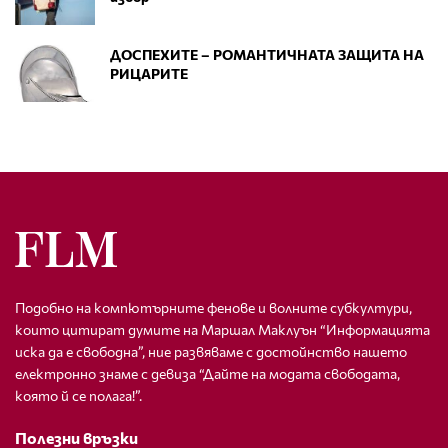
ДОСПЕХИТЕ – РОМАНТИЧНАТА ЗАЩИТА НА
РИЦАРИТЕ
Подобно на компютърните фенове и волните субкултури,
които цитират думите на Маршал Маклуън “Информацията
иска да е свободна”, ние развяваме с достойнство нашето
електронно знаме с девиза “Дайте на модата свободата,
която й се полага!”.
Полезни връзки