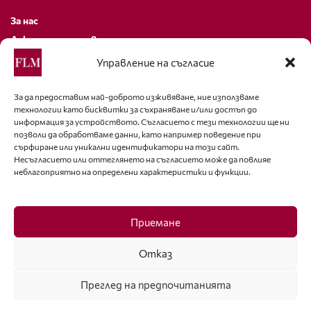
За нас
Декларация за поверителност
Политика за бисквитки
Управление на съгласие
За контакти
За да предоставим най-доброто изживяване, ние използваме
технологии като бисквитки за съхраняване и/или достъп до
editor@fashion-lifestyle.net
информация за устройството. Съгласието с тези технологии ще ни
позволи да обработваме данни, като например поведение при
+359 88 227 33 47
сърфиране или уникални идентификатори на този сайт.
Несъгласието или оттеглянето на съгласието може да повлияе
неблагоприятно на определени характеристики и функции.
Последвайте ни
Facebook
Приемане
Отказ
Преглед на предпочитанията
ISSN 1314-8915 Copyright © 2007-2025 Ot igla do konetz Ltd. & Fashion.bg
Ltd. All Rights Reserved