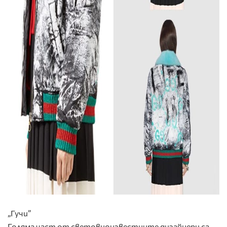
„Гучи”
Голяма част от световноизвестните дизайнери са