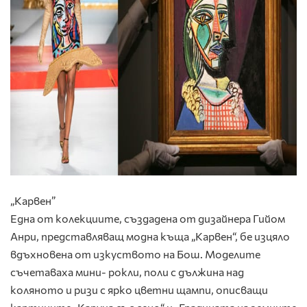
„Карвен”
Една от колекциите, създадена от дизайнера Гийом
Анри, представляващ модна къща „Карвен“, бе изцяло
вдъхновена от изкуството на Бош. Моделите
съчетаваха мини- рокли, поли с дължина над
коляното и ризи с ярко цветни щампи, описващи