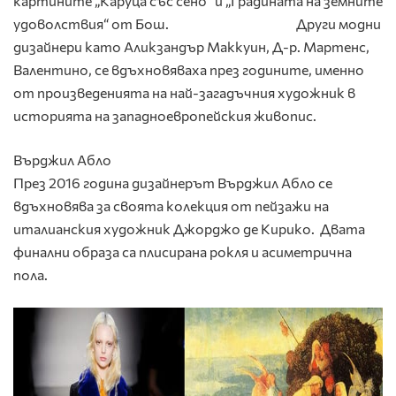
картините „Каруца със сено“ и „Градината на земните
удоволствия“ от Бош. Други модни
дизайнери като Аликзандър Маккуин, Д-р. Мартенс,
Валентино, се вдъхновяваха през годините, именно
от произведенията на най-загадъчния художник в
историята на западноевропейския живопис.
Върджил Абло
През 2016 година дизайнерът Върджил Абло се
вдъхновява за своята колекция от пейзажи на
италианския художник Джорджо де Кирико. Двата
финални образа са плисирана рокля и асиметрична
пола.