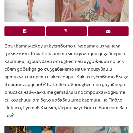
Връзката между изкуството и модата е изминала
дълъг път. Колаборацията между модни дизайнери и
картини, изрисувани от известни художници по цял
свят довежда до създаването на интригуващи
артикули на дрехи и аксесоари. Как изкуството влиза
в нашия гардероб? Как световноизвестни дизайнери
описаха най-малките детайли и построиха модните
си колекции от вдъхновяващите картини на Пабло
Пикасо, Густав Климт, Йеронимус Бош и Винсент ван
Гог?