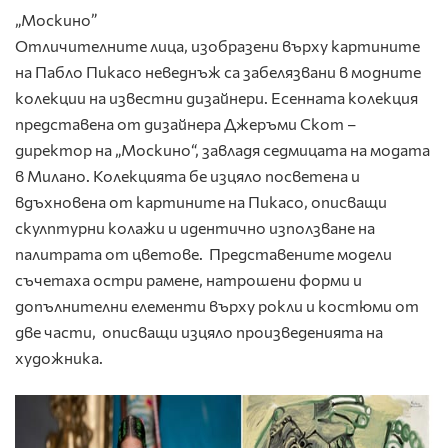
„Москино
”
Отличителните лица, изобразени върху картините
на Пабло Пикасо неведнъж са забелязвани в модните
колекции на известни дизайнери. Есенната колекция
представена от дизайнера Джеръми Скот –
директор на „Москино“, завладя седмицата на модата
в Милано. Колекцията бе изцяло посветена и
вдъхновена от картините на Пикасо, описващи
скулптурни колажи и идентично използване на
палитрата от цветове. Представените модели
съчетаха остри рамене, натрошени форми и
допълнителни елементи върху рокли и костюми от
две части, описващи изцяло произведенията на
художника.