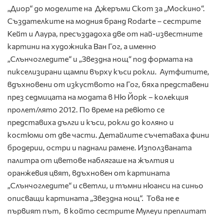
„Диор“ до моделите на Джеръми Скот за „Москино“.
Създателките на модния бранд Rodarte – сестрите
Кейт и Лаура, пресъздадоха две от най-известните
картини на художника Ван Гог, а именно
„Слънчогледите“ и „Звездна нощ“ под формата на
пикселизирани щампи върху къси рокли. Аутфитите,
вдъхновени от изкуството на Гог, бяха представени
през седмицата на модата в Ню Йорк – колекция
пролет/лято 2012. По време на ревюто се
представиха дълги и къси, рокли до коляно и
костюми от две части. Детайлите съчетаваха фини
бродерии, остри и паднали рамене. Използваната
палитра от цветове наблягаше на жълтия и
оранжевия цвят, вдъхновен от картината
„Слънчогледите“ и светли, и тъмни нюанси на синьо
описващи картината „Звездна нощ“. Това не е
първият път, в който сестрите Мулеуи преплитат