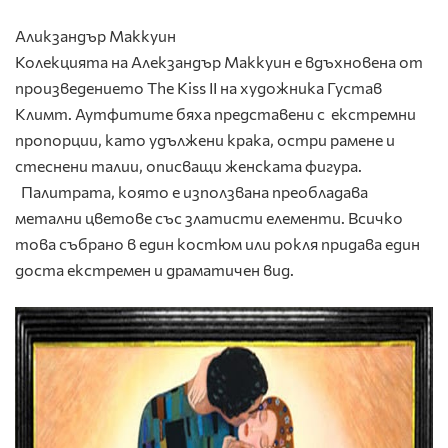
Аликзандър Маккуин
Колекцията на Алекзандър Маккуин е вдъхновена от
произведението The Kiss II на художника Густав
Климт. Аутфитите бяха представени с екстремни
пропорции, като удължени крака, остри рамене и
стеснени талии, описващи женската фигура.
Палитрата, която е използвана преобладава
метални цветове със златисти елементи. Всичко
това събрано в един костюм или рокля придава един
доста екстремен и драматичен вид.