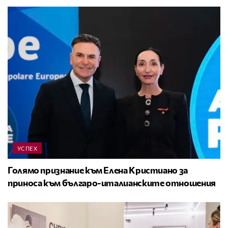
УСПЕХ
Голямо признание към Елена Кристиано за
приноса към българо-италианските отношения