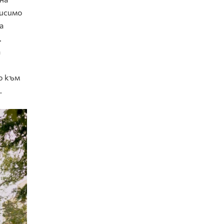
висимо
а
.
а
о към
.