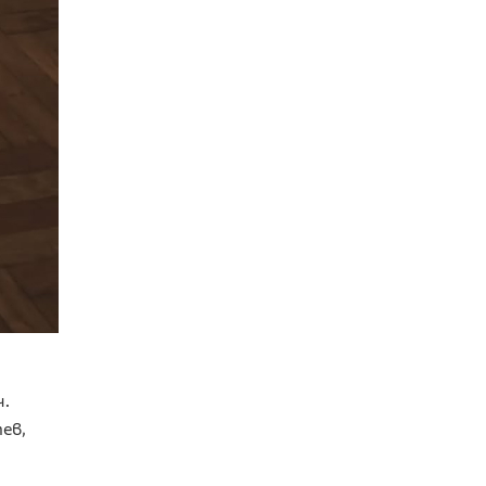
ч.
ев,