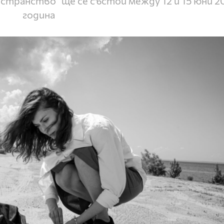
транство“ ще се състои между 12 и 15 юни 2
година