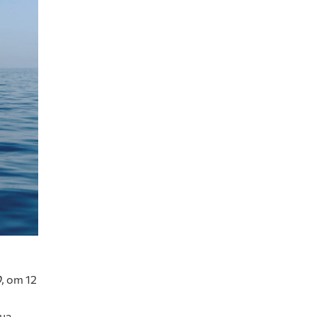
D
, от 12
на