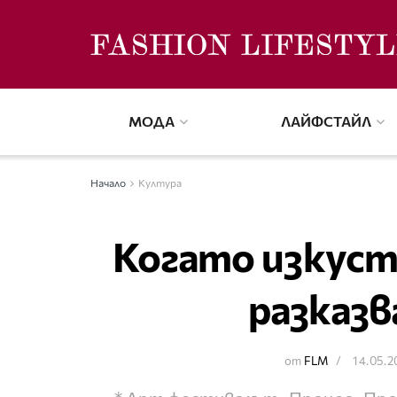
МОДА
ЛАЙФСТАЙЛ
Начало
Култура
Когато изкус
разказв
от
FLM
14.05.2