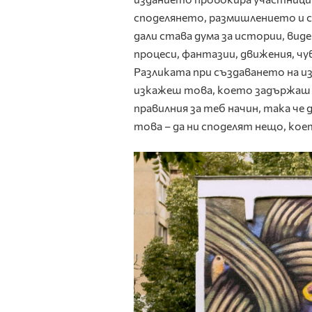
споделянето, размишлението и с
дали става дума за истории, виде
процеси, фантазии, движения, чу
Разликата при създаването на и
изкажеш това, което задържаш и 
правилния за теб начин, така че 
това – да ни споделят нещо, коет