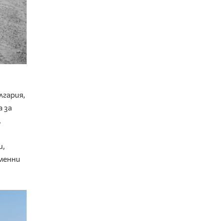
гария,
 за
,
и,
еменни