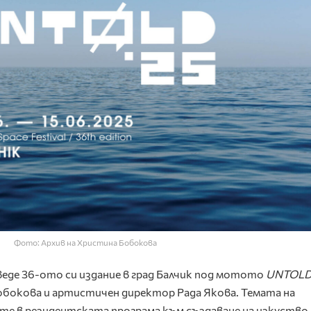
Фото: Архив на Христина Бобокова
веде 36-ото си издание в град Балчик под мотото
UNTOL
Бобокова и артистичен директор Рада Якова. Темата на
е в резидентската програма към създаване на изкуство 