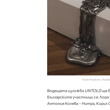
Алем Коркут, Хърва
Водещата изложба
UNTOLD
ще б
Българските участници са: Лора
Антония Колева – Нитра, Кирил С