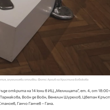
тия, алуминиеви отливки. Фото: Архив на Христина Бобокова
ъде открита на 14 юни в ИЦ „Мелницата“, ет. 4, от 18:00 
 Пармакова, Войн де Войн, Венелин Шурелов, Цветан Кръст
таноев, Ганчо Ганчев – Гана.