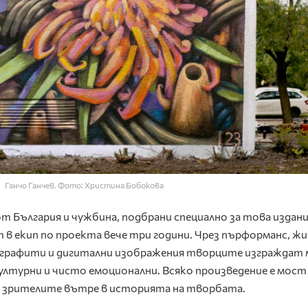
Ганчо Ганчев. Фото: Христина Бобокова
т България и чужбина, подбрани специално за това издан
 в екип по проекта вече три години. Чрез пърформанс, жи
, графити и дигитални изображения творците изграждат
културни и чисто емоционални. Всяко произведение е мос
и зрителите вътре в историята на творбата.