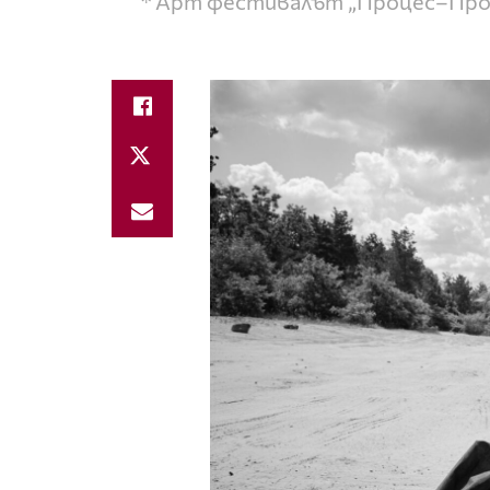
* Арт фестивалът „Процес–Прос