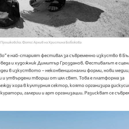
 Прошковска. Фото: Архив на Христина Бобокова
“ е най-старият фестивал за съвременно изкуство в Бъл
воведа и художник Димитър Грозданов. Фестивалът е сцена
идеи в изкуството – неконвенционални форми, нови медии
 и утвърдени творци от цял свят. Това е платформа за
ежду хора в културния сектор, която организира дискуси
 куратори, галерии и арт организации. Разискват се съвр