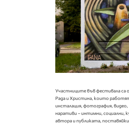
Участниците във фестивала са о
Рада и Христина, които работят
инсталация, фотография, видео
наративи – интимни, социални, 
автора и публиката, поставяйк