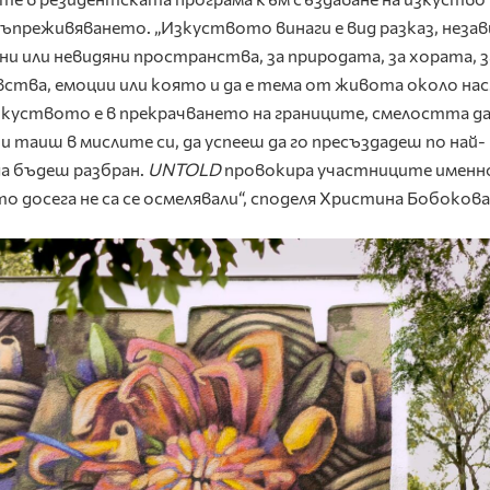
ъпреживяването. „Изкуството винаги е вид разказ, неза
ни или невидяни пространства, за природата, за хората, з
вства, емоции или която и да е тема от живота около нас
зкуството е в прекрачването на границите, смелостта д
таиш в мислите си, да успееш да го пресъздадеш по най-
да бъдеш разбран.
UNTOLD
провокира участниците именн
о досега не са се осмелявали“, споделя Христина Бобокова