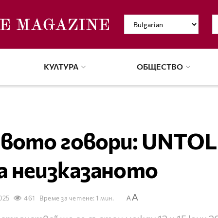
КУЛТУРА
ОБЩЕСТВО
твото говори: UNTO
а неизказаното
A
025
461
Време за четене: 1 мин.
A