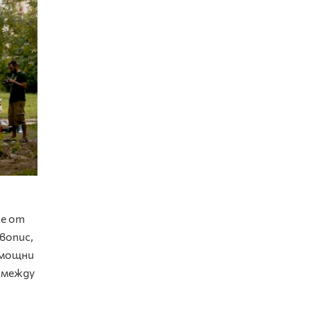
ие от
вопис,
 мощни
т между