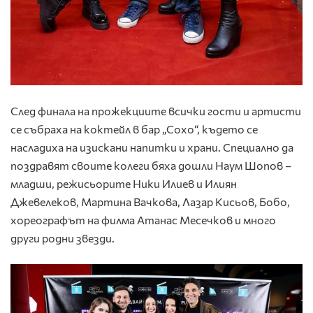
След финала на прожекциите всички гости и артисти
се събраха на коктейл в бар „Сохо“, където се
насладиха на изискани напитки и храни. Специално да
поздравят своите колеги бяха дошли Наум Шопов –
младши, режисьорите Ники Илиев и Илиян
Джевелеков, Мартина Вачкова, Лазар Кисьов, Бобо,
хореографът на филма Атанас Месечков и много
други родни звезди.