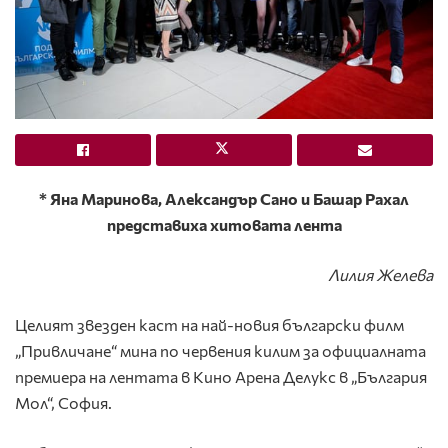
* Яна Маринова, Александър Сано и Башар Рахал
представиха хитовата лента
Лилия Желева
Целият звезден каст на най-новия български филм
„Привличане“ мина по червения килим за официалната
премиера на лентата в Кино Арена Делукс в „България
Мол“, София.