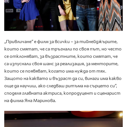
„Привличане“ е филм за всички – за тийнейджърите,
които смятат, че са тръгнали по своя път, но често
се отклоняват, за възрастните, които смятат, че
са изпуснали своя шанс за реализация, за менторите,
които се появяват, когато има нужда от тях.
Защото на каквато и възраст да си, винаги има какво
още да научиш, ако следваш ритъма на сърцето си“,
споделя главната актриса, копродуцент и сценарист
на филма Яна Маринова.