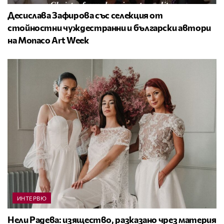
Десислава Зафирова със селекция от
стойностни чуждестранни и български автори
на Monaco Art Week
ИНТЕРВЮ
Нели Радева: изящество, разказано чрез материя