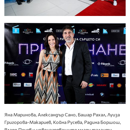
Яна Маринова, Александър Сано, Башар Рахал, Луиза
Григорова-Макариев, Койна Русева, Радина Боршош,
Владо Пенев и новоизгряващите млади таланти