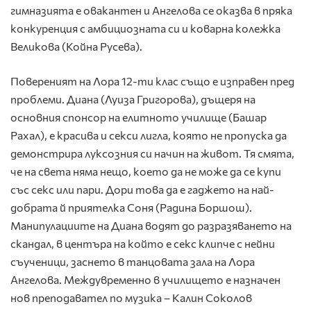
гимназията е овакантен и Ангелова се оказва в пряка
конкуренция с амбициозната си и коварна колежка
Великова (Койна Русева).
Повереният на Лора 12-ти клас също е изправен пред
проблеми. Диана (Луиза Григорова), дъщеря на
основния спонсор на елитното училище (Башар
Рахал), е красива и секси лигла, която не пропуска да
демонстрира луксозния си начин на живот. Тя смята,
че на света няма нещо, което да не може да се купи
със секс или пари. Дори това да е гаджето на най-
добрата й приятелка Соня (Радина Боршош).
Манипулациите на Диана водят до разразяването на
скандал, в центъра на който е секс клипче с нейни
съученици, заснето в танцовата зала на Лора
Ангелова. Междувременно в училището е назначен
нов преподавател по музика – Калин Соколов