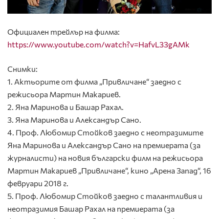
Официален трейлър на филма:
https://www.youtube.com/watch?v=HafvL33gAMk
Снимки:
1. Актьорите от филма „Привличане“ заедно с
режисьора Мартин Макариев.
2. Яна Маринова и Башар Рахал.
3. Яна Маринова и Александър Сано.
4. Проф. Любомир Стойков заедно с неотразимите
Яна Маринова и Александър Сано на премиерата (за
журналисти) на новия български филм на режисьора
Мартин Макариев „Привличане“, кино „Арена Запад“, 16
февруари 2018 г.
5. Проф. Любомир Стойков заедно с талантливия и
неотразимия Башар Рахал на премиерата (за