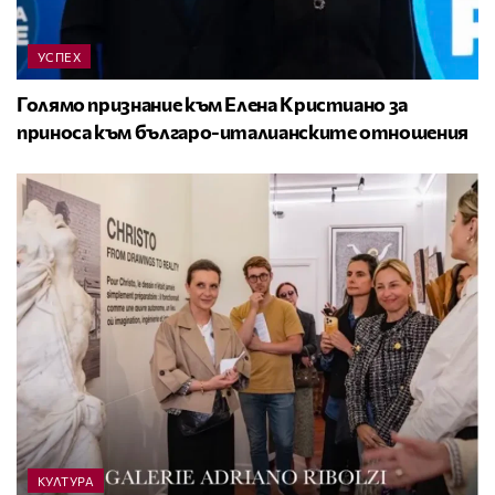
УСПЕХ
Голямо признание към Елена Кристиано за
приноса към българо-италианските отношения
КУЛТУРА