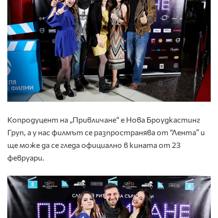
Копродуцент на „Привличане“ е Нова Броудкастинг
Груп, а у нас филмът се разпространява от “Лента” и
ще може да се гледа официално в кината от 23
февруари.