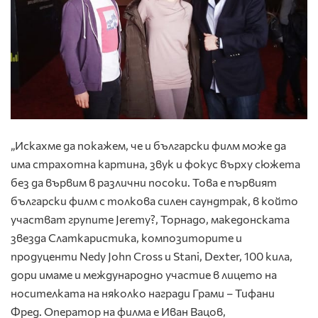
„Искахме да покажем, че и български филм може да
има страхотна картина, звук и фокус върху сюжета
без да вървим в различни посоки. Това е първият
български филм с толкова силен саундтрак, в който
участват групите Jeremy?, Торнадо, македонската
звезда Слаткаристика, композиторите и
продуценти Nedy John Cross и Stani, Dexter, 100 кила,
дори имаме и международно участие в лицето на
носителката на няколко награди Грами – Тифани
Фред. Оператор на филма е Иван Вацов,