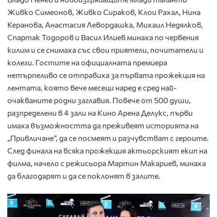
Живко Симеонов, Живко Сираков, Клои Рахал, Нина
Керанова, Анастасия Левордашка, Михаил Недялков,
Спартак Тодоров и Васил Илиев минаха по червения
килим и се снимаха със свои приятели, почитатели и
колеги. Гостите на официалната премиера
нетърпеливо се отправиха за първата прожекция на
лентата, която вече месеци наред е сред най-
очакваните родни заглавия. Повече от 500 души,
разпределени в 4 зали на Кино Арена Делукс, първи
имаха възможността да преживеят историята на
„Привличане“, да се посмеят и разчувстват с героите.
След финала на всяка прожекция актьорският екип на
филма, начело с режисьора Мартин Макариев, минаха
да благодарят и да се поклонят в залите.