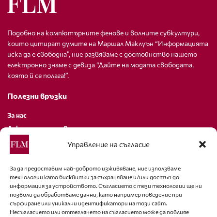
Подобно на компютърните фенове и волните субкултури,
които цитират думите на Маршал Маклуън “Информацията
иска да е свободна”, ние развяваме с достойнство нашето
електронно знаме с девиза “Дайте на модата свободата,
която й се полага!”.
Полезни връзки
За нас
Декларация за поверителност
Политика за бисквитки
Управление на съгласие
За контакти
За да предоставим най-доброто изживяване, ние използваме
технологии като бисквитки за съхраняване и/или достъп до
editor@fashion-lifestyle.net
информация за устройството. Съгласието с тези технологии ще ни
позволи да обработваме данни, като например поведение при
+359 88 227 33 47
сърфиране или уникални идентификатори на този сайт.
Несъгласието или оттеглянето на съгласието може да повлияе