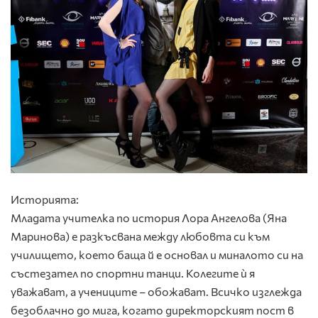
Историята:
Младата учителка по история Лора Ангелова (Яна
Маринова) е разкъсвана между любовта си към
училището, което баща й е основал и миналото си на
състезател по спортни танци. Колегите ѝ я
уважават, а учениците – обожават. Всичко изглежда
безоблачно до мига, когато директорският пост в