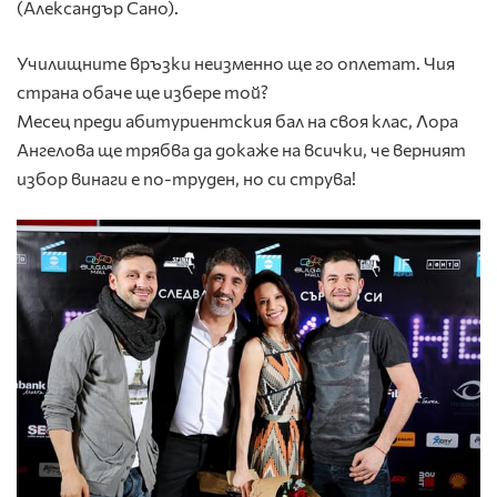
(Александър Сано).
Училищните връзки неизменно ще го оплетат. Чия
страна обаче ще избере той?
Месец преди абитуриентския бал на своя клас, Лора
Ангелова ще трябва да докаже на всички, че верният
избор винаги е по-труден, но си струва!