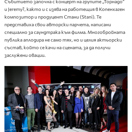
Събитието започна с концерт на групите „Торнадо“
и Jeremy?, както и с изява на работещия в Копенхаген
композитор и продуцент Стани (Stani). Те
представиха свои авторски парчета, написани
специално за саундтрака към филма. Многобройната
публика аплодира не само тях, но и целия актьорски
състав, който се качи на сцената, за да получи
заслужени овации.