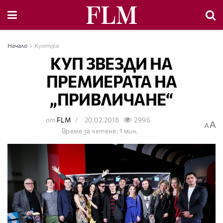
Начало
Култура
КУП ЗВЕЗДИ НА
ПРЕМИЕРАТА НА
„ПРИВЛИЧАНЕ“
от
FLM
20.02.2018
2996
A
A
Време за четене: 1 мин.