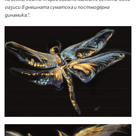
оазиси в днешната суматоха и постмодерна
динамика.“
.