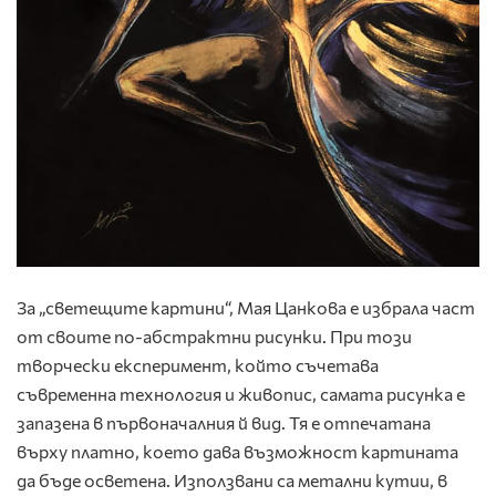
За „светещите картини“, Мая Цанкова е избрала част
от своите по-абстрактни рисунки. При този
творчески експеримент, който съчетава
съвременна технология и живопис, самата рисунка е
запазена в първоначалния й вид. Тя е отпечатана
върху платно, което дава възможност картината
да бъде осветена. Използвани са метални кутии, в