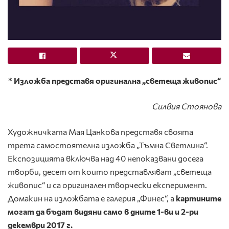
* Изложба представя оригинална „светеща живопис“
Силвия Стоянова
Художничката Мая Цанкова представя своята
трета самостоятелна изложба „Тъмна Светлина“.
Експозицията включва над 40 непоказвани досега
творби, десет от които представляват „светеща
живопис“ и са оригинален творчески експеримент.
Домакин на изложбата е галерия „Финес“, а
картините
могат да бъдат видяни само в дните 1-ви и 2-ри
декември 2017 г.