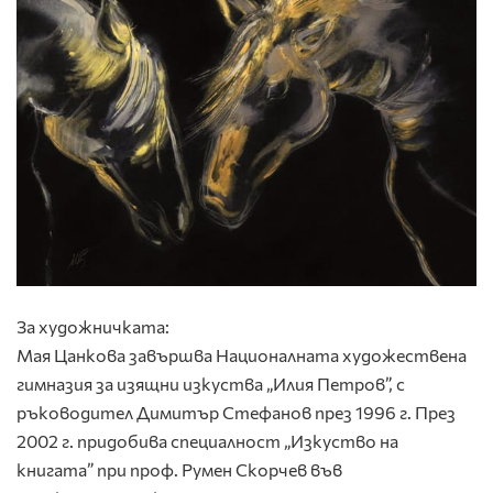
За художничката:
Мая Цанкова завършва Националната художествена
гимназия за изящни изкуства „Илия Петров”, с
ръководител Димитър Стефанов през 1996 г. През
2002 г. придобива специалност „Изкуство на
книгата” при проф. Румен Скорчев във