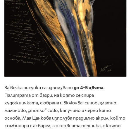
За всяка рисунка са използвани
до 4-5 цвята
.
Палитрата от багри, на която се спира
художничката, е обрана и включва: синьо, златно,
малиново, „топло“ сиво, капучино и черно като
основа. Мая Цанкова използва предимно акрил, който
комбинира с акварел, а основната техника, с която