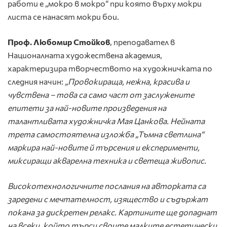
работи е „мокро в мокро“ при която върху мокри
листа се нанасят мокри бои.
Проф. Любомир Стойков
, преподавател в
Националната художествена академия,
характеризира творчеството на художничката по
следния начин:
„Провокираща, нежна, красива и
чувствена – това са само част от заслужените
епитети за най-новите произведения на
талантливата художничка Мая Цанкова. Нейната
трета самостоятелна изложба „Тъмна светлина“
маркира най-новите й търсения и експерименти,
миксиращи акварелна техника и светеща живопис.
Високотехнологичните послания на авторката са
заредени с мечтателност, изящество и съдържат
покана за дискретен релакс. Картините ще допаднат
на всеки, който търси своите малките естетически