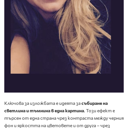
Ключова за изложбата е идеята за
събиране на
светлина и тъмнина в една картина
. Този ефект е
търсен от една страна чрез контраста между черния
фон и яркостта на цветовете и от друга – чрез