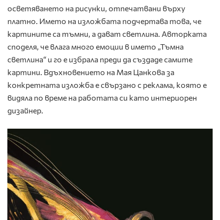
осветяването на рисунки, отпечатвани върху
платно. Името на изложбата подчертава това, че
картините са тъмни, а дават светлина. Авторката
споделя, че влага много емоции в името „Тъмна
светлина“ и го е избрала преди да създаде самите
картини. Вдъхновението на Мая Цанкова за
конкретната изложба е свързано с реклама, която е
видяла по време на работата си като интериорен
дизайнер.