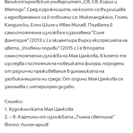
Великотърновския университет „Св. Св. Кирил и
Методи”. Сред художниците, на които се възхищава
и едновременно са й повлияли са: Микеланджело, Гоген,
Кандински, Егон Шиле и Иван Милев. Първата й
самостоятелна изложба е озаглавена “Синя
фантазия” (2013 г.) и акцентира върху експресията на
цвета. „Уловени пориви“ (2015 г.) е втората
самостоятелна изложба на Мая Цанкова, в която тя
изследва състояния на човешката фигура, породени
от различни преживявания в динамиката на
заобикалящата ни среда. От години Мая Цанкова се
занимава с интериорен дизайн.
Снимки:
1. Художничката Мая Цанкова
2. – 8. Картини от изложбата „Тъмна светлина“
Фото: Личен архив