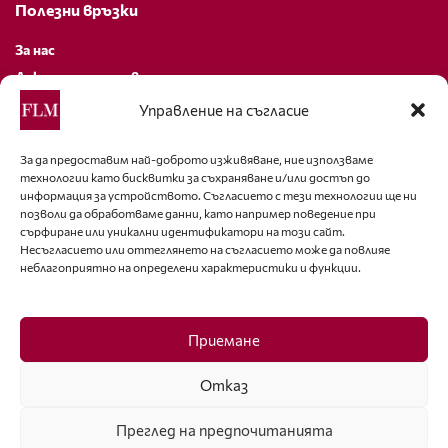
Полезни връзки
За нас
Декларация за поверителност
Политика за бисквитки
Управление на съгласие
За контакти
За да предоставим най-доброто изживяване, ние използваме
технологии като бисквитки за съхраняване и/или достъп до
editor@fashion-lifestyle.net
информация за устройството. Съгласието с тези технологии ще ни
позволи да обработваме данни, като например поведение при
+359 88 227 33 47
сърфиране или уникални идентификатори на този сайт.
Несъгласието или оттеглянето на съгласието може да повлияе
неблагоприятно на определени характеристики и функции.
Последвайте ни
Facebook
Приемане
Отказ
Преглед на предпочитанията
ISSN 1314-8915 Copyright © 2007-2025 Ot igla do konetz Ltd. & Fashion.bg