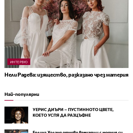
ИНТЕРВЮ
Нели Радева: изящество, разказано чрез материя
Най-популярни
УЕРИС ДИЪРИ – ПУСТИННОТО ЦВЕТЕ,
КОЕТО УСПЯ ДА РАЗЦЪФНЕ
Ерлинг Холанд отново впечатли с модния си