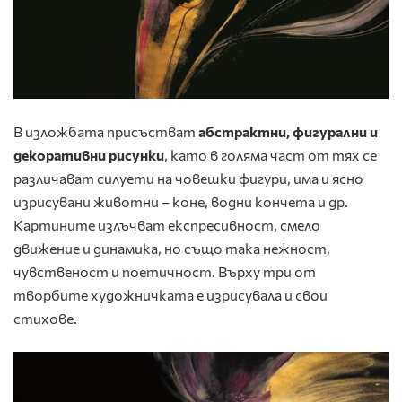
В изложбата присъстват
абстрактни, фигурални и
декоративни рисунки
, като в голяма част от тях се
различават силуети на човешки фигури, има и ясно
изрисувани животни – коне, водни кончета и др.
Картините излъчват експресивност, смело
движение и динамика, но също така нежност,
чувственост и поетичност. Върху три от
творбите художничката е изрисувала и свои
стихове.