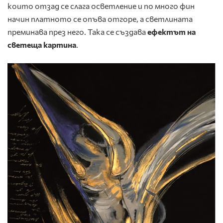
които отзад се слага осветление и по много фин
начин платното се опъва отгоре, а светлината
преминава през него. Така се създава
ефектът на
светеща картина
.