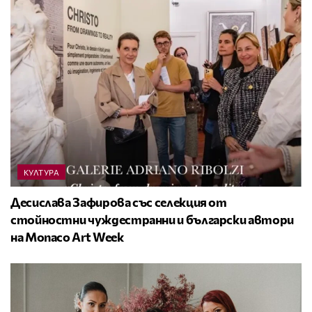
КУЛТУРА
Десислава Зафирова със селекция от
стойностни чуждестранни и български автори
на Monaco Art Week