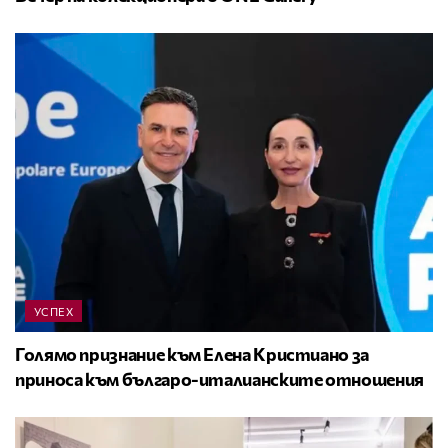
УСПЕХ
Голямо признание към Елена Кристиано за
приноса към българо-италианските отношения