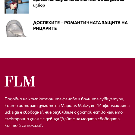
избор
ДОСПЕХИТЕ – РОМАНТИЧНАТА ЗАЩИТА НА
РИЦАРИТЕ
Подобно на компютърните фенове и волните субкултури,
които цитират думите на Маршал Маклуън “Информацията
иска да е свободна”, ние развяваме с достойнство нашето
електронно знаме с девиза “Дайте на модата свободата,
която й се полага!”.