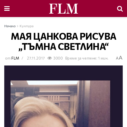
Начало
Култура
МАЯ ЦАНКОВА РИСУВА
„ТЪМНА СВЕТЛИНА“
A
от
FLM
27.11.2017
3000
Време за четене: 1 мин.
A