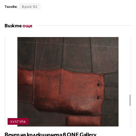
Тагове:
Брой 92
Вижте
още
КУЛТУРА
Вечер на колекционера в ONE Gallery