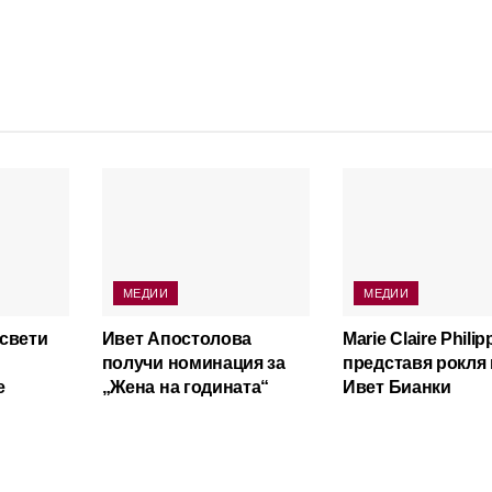
МЕДИИ
МЕДИИ
освети
Ивет Апостолова
Marie Claire Philip
получи номинация за
представя рокля 
е
„Жена на годината“
Ивет Бианки