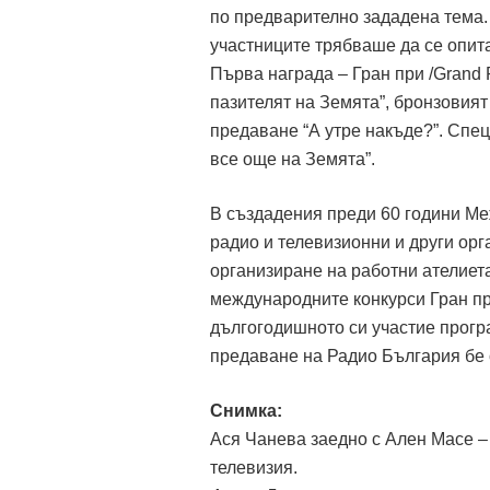
по предварително зададена тема. 
участниците трябваше да се опита
Първа награда – Гран при /Grand 
пазителят на Земята”, бронзовия
предаване “А утре накъде?”. Спе
все още на Земята”.
В създадения преди 60 години Ме
радио и телевизионни и други орг
организиране на работни ателиет
международните конкурси Гран при
дългогодишното си участие прогр
предаване на Радио България бе 
Снимка:
Ася Чанева заедно с Ален Масе –
телевизия.