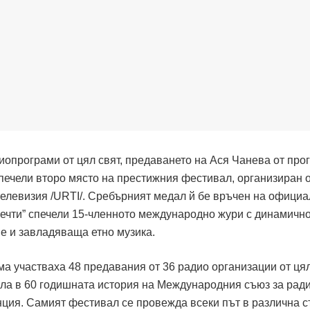
иопрограми от цял свят, предаването на Ася Чанева от про
спечели второ място на престижния фестивал, организиран 
елевизия /URTI/. Сребърният медал й бе връчен на офици
ечти” спечели 15-членното международно жури с динамичн
е и завладяваща етно музика.
ма участваха 48 предавания от 36 радио организации от цял
ала в 60 годишната история на Международния съюз за ради
ция. Самият фестивал се провежда всеки път в различна с