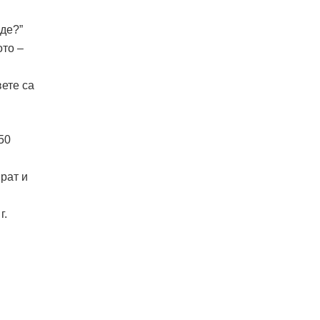
ъде?”
ото –
ете са
50
рат и
г.