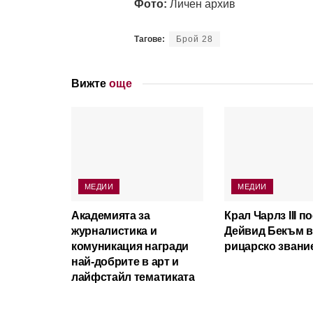
Фото:
Личен архив
Тагове:
Брой 28
Вижте
още
МЕДИИ
МЕДИИ
Академията за
Крал Чарлз III п
журналистика и
Дейвид Бекъм в
комуникация награди
рицарско звани
най-добрите в арт и
лайфстайл тематиката