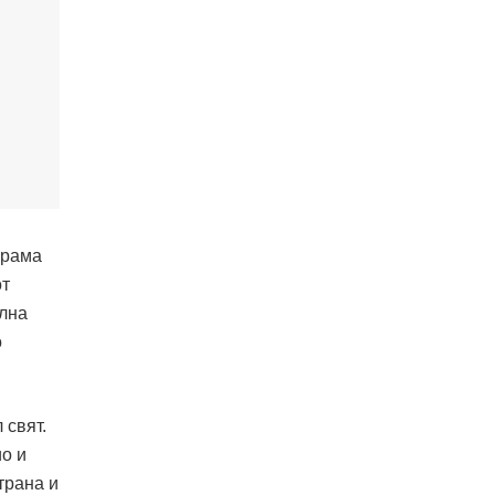
грама
от
ална
о
 свят.
о и
трана и