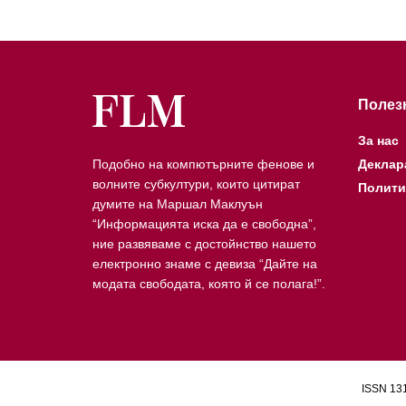
Полез
За нас
Подобно на компютърните фенове и
Деклар
волните субкултури, които цитират
Полити
думите на Маршал Маклуън
“Информацията иска да е свободна”,
ние развяваме с достойнство нашето
електронно знаме с девиза “Дайте на
модата свободата, която й се полага!”.
ISSN 131