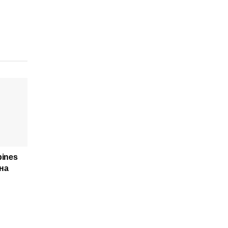
pines
на