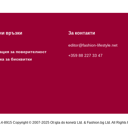
ни връзки
За контакти
editor@fashion-lifestyle.net
ация за поверителност
+359 88 227 33 47
ка за бисквитки
4-8915 Copyright © 2007-2025 Ot igla do konetz Ltd. & Fashion.bg Ltd. All Rights