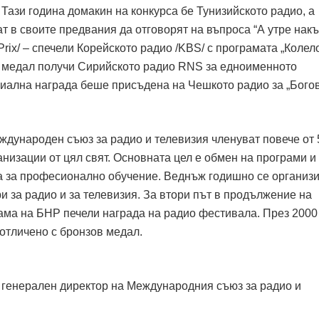
Тази година домакин на конкурса бе Тунизийското радио, а
т в своите предвания да отговорят на въпроса “А утре нак
Prix/ – спечели Корейското радио /KBS/ с програмата „Колел
т медал получи Сирийското радио RNS за едноименното
циална награда беше присъдена на Чешкото радио за „Богов
ждународен съюз за радио и телевизия членуват повече от 
анизации от цял свят. Основната цел е обмен на програми и
а за професионално обучение. Веднъж годишно се организи
 за радио и за телевизия. За втори път в продължение на
ама на БНР печели награда на радио фестивала. През 2000 
отличено с бронзов медал.
 генерален директор на Международния съюз за радио и