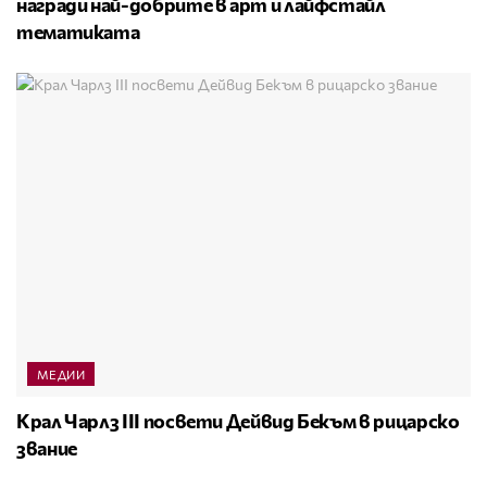
награди най-добрите в арт и лайфстайл
тематиката
МЕДИИ
Крал Чарлз III посвети Дейвид Бекъм в рицарско
звание