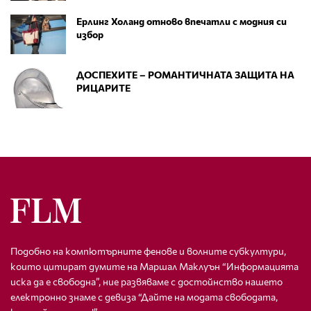
Ерлинг Холанд отново впечатли с модния си
избор
ДОСПЕХИТЕ – РОМАНТИЧНАТА ЗАЩИТА НА
РИЦАРИТЕ
Подобно на компютърните фенове и волните субкултури,
които цитират думите на Маршал Маклуън “Информацията
иска да е свободна”, ние развяваме с достойнство нашето
електронно знаме с девиза “Дайте на модата свободата,