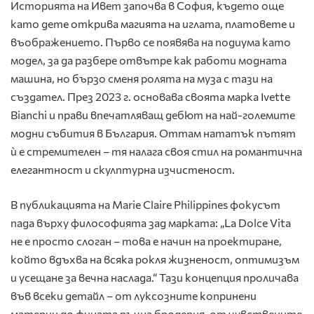
Историята на Ивет започва в София, където още
като дете открива магията на иглата, платовете и
въображението. Първо се появява на подиума като
модел, за да разбере отвътре как работи модната
машина, но бързо сменя ролята на муза с тази на
създател. През 2023 г. основава своята марка Ivette
Bianchi и прави впечатляващ дебют на най-големите
модни събития в България. Оттам нататък пътят
ѝ е стремителен – тя налага своя стил на романтична
елегантност и скулптурна изчистеност.
В публикацията на Marie Claire Philippines фокусът
пада върху философията зад марката: „La Dolce Vita
не е просто слоган – това е начин на проектиране,
който вдъхва на всяка рокля жизненост, оптимизъм
и усещане за вечна наслада.“ Тази концепция проличава
във всеки детайл – от луксозните копринени
материи до фината ръчна бродерия, от чувствените