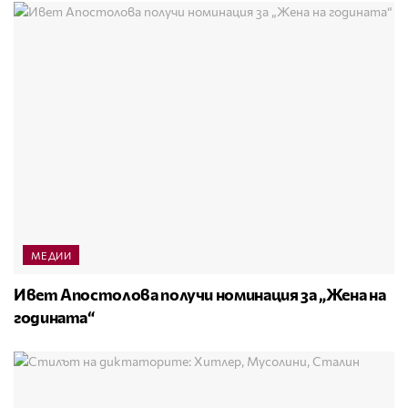
МЕДИИ
Ивет Апостолова получи номинация за „Жена на
годината“