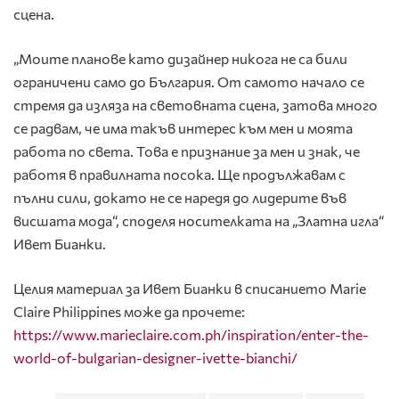
сцена.
„Моите планове като дизайнер никога не са били
ограничени само до България. От самото начало се
стремя да изляза на световната сцена, затова много
се радвам, че има такъв интерес към мен и моята
работа по света. Това е признание за мен и знак, че
работя в правилната посока. Ще продължавам с
пълни сили, докато не се наредя до лидерите във
висшата мода“, споделя носителката на „Златна игла“
Ивет Бианки.
Целия материал за Ивет Бианки в списанието Marie
Claire Philippines може да прочете:
https://www.marieclaire.com.ph/inspiration/enter-the-
world-of-bulgarian-designer-ivette-bianchi/