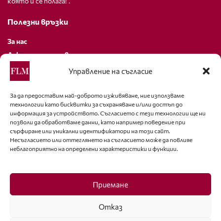
която й се полага!”.
Полезни връзки
За нас
Декларация за поверителност
Политика за бисквитки
Управление на съгласие
За контакти
За да предоставим най-доброто изживяване, ние използваме
технологии като бисквитки за съхраняване и/или достъп до
editor@fashion-lifestyle.net
информация за устройството. Съгласието с тези технологии ще ни
позволи да обработваме данни, като например поведение при
+359 88 227 33 47
сърфиране или уникални идентификатори на този сайт.
Несъгласието или оттеглянето на съгласието може да повлияе
неблагоприятно на определени характеристики и функции.
Последвайте ни
Facebook
Приемане
Отказ