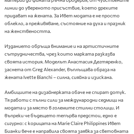
линии до увереното присъствие, което дрехите
придават на жената. За Ивет модата е не просто
облекло, а преживяване, състояние на духа и празник
на женствеността.
Изданието обръща внимание и на артистичните
сътрудничества, чрез които марката разказва
своята история. Моделът Анастасия Дегтяренко,
заснета от Greg Alexander, въплъщава образа на
жената Ivette Bianchi – силна, сияйна и изискана.
Амбициите на дизайнерката обаче не спират дотук.
Тя работи с пълни сили за международни седмици на
модата и за място в големите стилни столици. И
въпреки че бъдещето тепърва предстои, едно е
сигурно: с корицата на Marie Claire Philippines Ивет
Бианки вече е направила своята заявка за световната