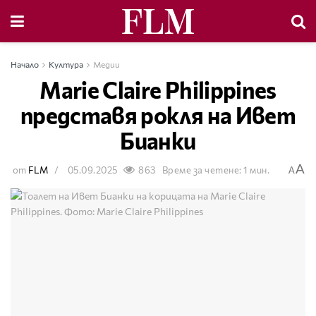
Начало
Култура
Медии
Marie Claire Philippines
представя рокля на Ивет
Бианки
A
от
FLM
05.09.2025
863
Време за четене: 1 мин.
A