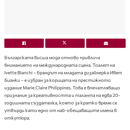
Българската висша мода отново привлича
вниманието на международната сцена. Тоалет на
Ivette Bianchi – брандът на младата дизайнерка Ивет
Бианки – е избран за корицата на престижното
издание Marie Claire Philippines. Това е впечатляващо
признание за креативността и таланта на едва 20-
годишната създателка, която за кратко време се
утвърди като едно от най-обещаващите имена в
откутюра.