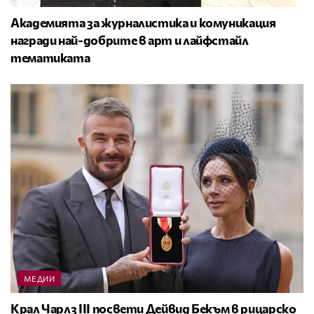
Академията за журналистика и комуникация
награди най-добрите в арт и лайфстайл
тематиката
МЕДИИ
Крал Чарлз III посвети Дейвид Бекъм в рицарско