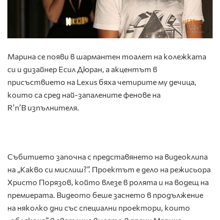
Марина се появи в шармантен тоалет на колежката
си и дизайнер Есил Дюран, а акцентът в
присъствието на Lexus бяха четирите му дечица,
които са сред най-запалените фенове на
R’n’B изпълнителя.
Събитието започна с представянето на видеоклипа
на „Какво си мислиш?”. Проектът е дело на режисьора
Христо Порязов, който влезе в ролята и на водещ на
премиерата. Видеото беше заснето в продължение
на няколко дни със специални проектори, които