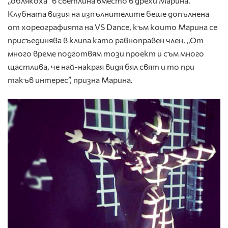
„облякоха” в светлина вместо в дрехи Марина.
Клубната визия на изпълнителите беше допълнена
от хореографията на VS Dance, към които Марина се
присъединява в клипа като равноправен член. „От
много време подготвям този проект и съм много
щастлива, че най-накрая видя бял свят и то при
такъв интерес”, призна Марина.