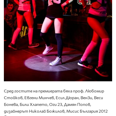
Сред гостите на премиерата бяха проф. Любомир
Стойков, Евгени Минчев, Есил Дюран, ВенЗи, Веси
Бонева, Били Хлапето, Оги 23, Дамян Попов,
дизайнерът Николай Божилов, Мисис България 2012