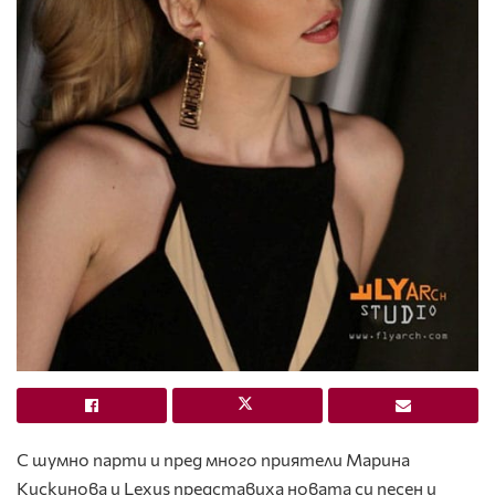
С шумно парти и пред много приятели Марина
Кискинова и Lexus представиха новата си песен и