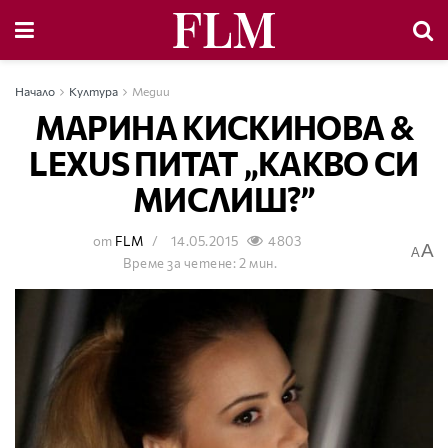
Начало
Култура
Медии
МАРИНА КИСКИНОВА &
LEXUS ПИТАТ „КАКВО СИ
МИСЛИШ?”
от
FLM
14.05.2015
4803
A
A
Време за четене: 2 мин.