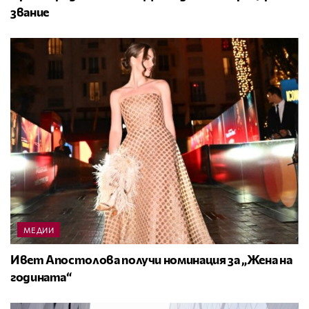
звание
МЕДИИ
Ивет Апостолова получи номинация за „Жена на
годината“