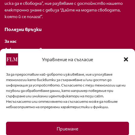
иска да е свободна”, ние развяваме с достойнство нашето
електронно знаме с девиза “Дайте на модата свободата,
която й се полага!”.
Полезни връзки
За нас
Декларация за поверителност
Политика за бисквитки
Управление на съгласие
За контакти
За да предоставим най-доброто изживяване, ние използваме
технологии като бисквитки за съхраняване и/или достъп до
editor@fashion-lifestyle.net
информация за устройството. Съгласието с тези технологии ще ни
позволи да обработваме данни, като например поведение при
+359 88 227 33 47
сърфиране или уникални идентификатори на този сайт.
Несъгласието или оттеглянето на съгласието може да повлияе
неблагоприятно на определени характеристики и функции.
Последвайте ни
Facebook
Приемане