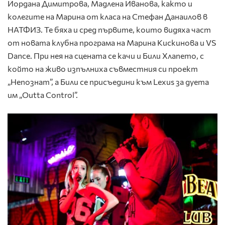
Йордана Димитрова, Мадлена Иванова, както и
колегите на Марина от класа на Стефан Данаилов в
НАТФИЗ. Те бяха и сред първите, които видяха част
от новата клубна програма на Марина Кискинова и VS
Dance. При нея на сцената се качи и Били Хлапето, с
който на живо изпълниха съвместния си проект
„Непознат”, а Били се присъедини към Lexus за дуета
им „Outta Control”.