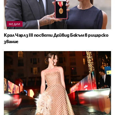
МЕДИИ
Крал Чарлз III посвети Дейвид Бекъм в рицарско
звание