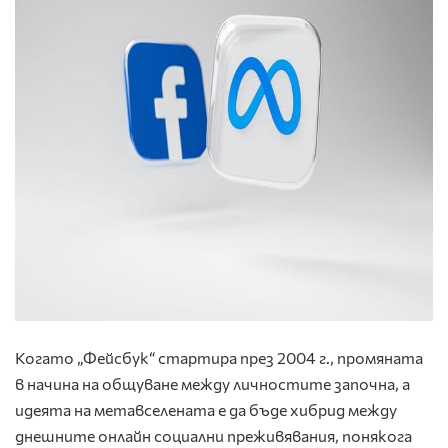
Когато „Фейсбук“ стартира през 2004 г., промяната
в начина на общуване между личностите започна, а
идеята на метавселената е да бъде хибрид между
днешните онлайн социални преживявания, понякога