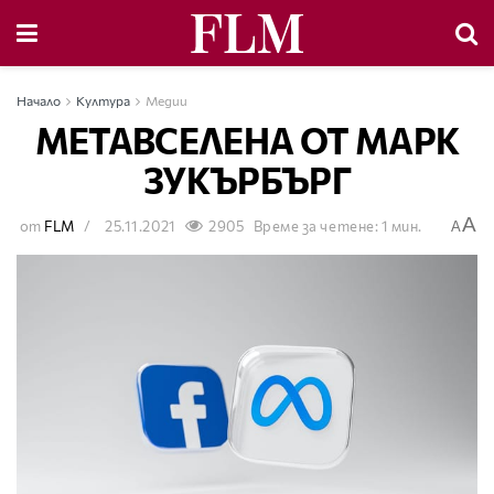
Начало
Култура
Медии
МЕТАВСЕЛЕНА ОТ МАРК
ЗУКЪРБЪРГ
A
от
FLM
25.11.2021
2905
Време за четене: 1 мин.
A