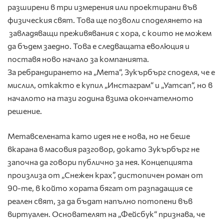
разширени в три измерения или проектирани във
физическия свят. Това ще позволи споделянето на
завладяващи преживявания с хора, с които не можем
да бъдем заедно. Това е следващата еволюция и
поставя ново начало за компанията.
За ребрандирането на „Мета“, Зукърбърг споделя, че е
мислил, откакто е купил „Инстаграм“ и „Уатсап“, но в
началото на тази година взима окончателното
решение.
Метавселената като идея не е нова, но не беше
вкарана в масовия разговор, докато Зукърбърг не
започна да говори публично за нея. Концепцията
произлиза от „Снежен крах”, дистопичен роман от
90-те, в който хората бягат от разпадащия се
реален свят, за да бъдат напълно потопени във
виртуален. Основателят на „Фейсбук“ признава, че