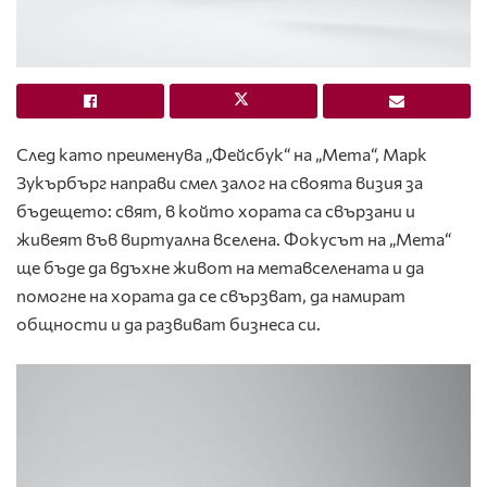
След като преименува „Фейсбук“ на „Мета“, Марк
Зукърбърг направи смел залог на своята визия за
бъдещето: свят, в който хората са свързани и
живеят във виртуална вселена. Фокусът на „Мета“
ще бъде да вдъхне живот на метавселената и да
помогне на хората да се свързват, да намират
общности и да развиват бизнеса си.