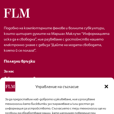
Подобно на компютърните фенове и волните субкултури,
които цитират думите на Маршал Маклуън “Информацията
иска да е свободна”, ние развяваме с достойнство нашето
електронно знаме с девиза “Дайте на модата свободата,
която й се полага!”.
Полезни връзки
За нас
Декларация за поверителност
Политика за бисквитки
Управление на съгласие
За контакти
За да предоставим най-доброто изживяване, ние използваме
технологии като бисквитки за съхраняване и/или достъп до
editor@fashion-lifestyle.net
информация за устройството. Съгласието с тези технологии ще ни
позволи да обработваме данни, като например поведение при