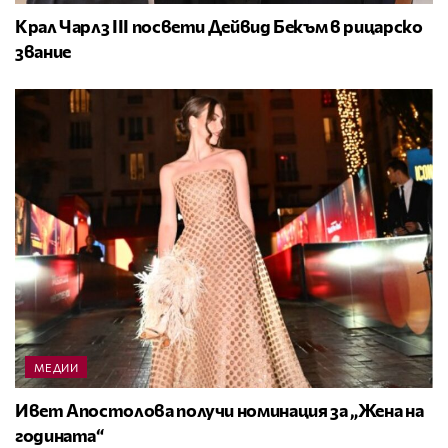
Крал Чарлз III посвети Дейвид Бекъм в рицарско
звание
МЕДИИ
Ивет Апостолова получи номинация за „Жена на
годината“