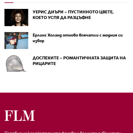
УЕРИС ДИЪРИ – ПУСТИННОТО ЦВЕТЕ,
КОЕТО УСПЯ ДА РАЗЦЪФНЕ
Ерлинг Холанд отново впечатли с модния си
избор
ДОСПЕХИТЕ – РОМАНТИЧНАТА ЗАЩИТА НА
РИЦАРИТЕ
Подобно на компютърните фенове и волните субкултури,