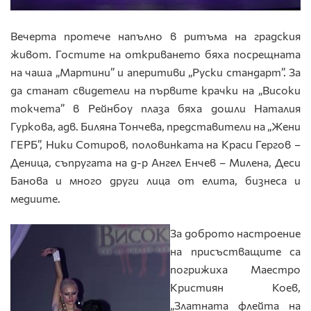
Вечерта протече напълно в ритъма на градския
живот. Гостите на откриването бяха посрещната
на чаша „Мартини” и аперитиви „Руски стандарт”. За
да станат свидетели на първите крачки на „Високи
токчета” в Рейнбоу плаза бяха дошли Наталия
Гуркова, адв. Биляна Тончева, представители на „Жени
ГЕРБ”, Ники Сотиров, половинката на Краси Гергов –
Деница, съпругата на д-р Ангел Енчев – Милена, Деси
Банова и много други лица от елита, бизнеса и
медиите.
За доброто настроение
на присъстващите са
погрижиха Маестро
Кристиян Коев,
„Златната флейта на