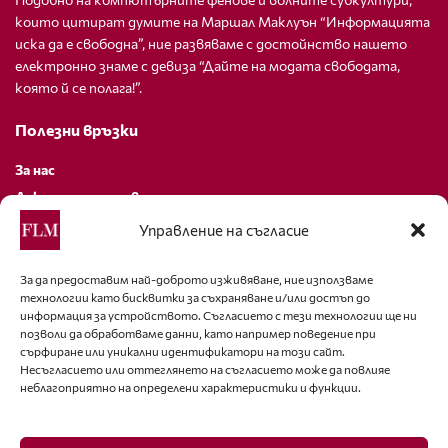
които цитират думите на Маршал Маклуън “Информацията
иска да е свободна”, ние развяваме с достойнство нашето
електронно знаме с девиза “Дайте на модата свободата,
която й се полага!”.
Полезни връзки
За нас
Декларация за поверителност
Политика за бисквитки
Управление на съгласие
За контакти
За да предоставим най-доброто изживяване, ние използваме
технологии като бисквитки за съхраняване и/или достъп до
editor@fashion-lifestyle.net
информация за устройството. Съгласието с тези технологии ще ни
позволи да обработваме данни, като например поведение при
+359 88 227 33 47
сърфиране или уникални идентификатори на този сайт.
Несъгласието или оттеглянето на съгласието може да повлияе
неблагоприятно на определени характеристики и функции.
Последвайте ни
Facebook