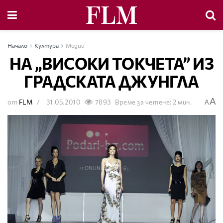
Начало
Култура
Медии
НА „ВИСОКИ ТОКЧЕТА” ИЗ
ГРАДСКАТА ДЖУНГЛА
A
от
FLM
31.05.2010
7893
Време за четене: 2 мин.
A