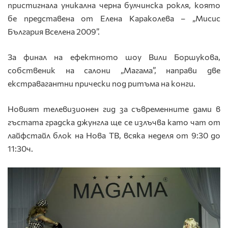
пристигнала уникална черна булчинска рокля, която
бе представена от Елена Караколева – „Мисис
България Вселена 2009”.
За финал на ефектното шоу Вили Боршукова,
собственик на салони „Магама”, направи две
екстравагантни прически под ритъма на конги.
Новият телевизионен гид за съвременните дами в
гъстата градска джунгла ще се излъчва като чат от
лайфстайл блок на Нова ТВ, всяка неделя от 9:30 до
11:30ч.