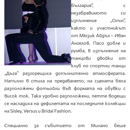
България”, с
незабравимото си
изпълнение „Огън”,
както и участникът
от Мюзик Айдъл – Иван
Ангелов. Пасо добле и
румба, в изпълнение на
танцови двойки от
клуб по спортни танци
„Дъга” разгорещиха допълнително атмосферата.
Напълно в стила на предаването, на сцената бяха
разположени фотьойли във формата на обувки с
висок ток. Така удобно разположени, петте водещи
се насладиха на дефилетата на последните колекции
на Sisley, Versus и Bridal Fashion.
Специално за събитието от Милано беше