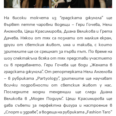
На високи токчета из “градската джунгла” ще
вървят петте чаровни водещи – Гери Гочева, Нели
Ангелова, Цеци Красимирова, Диана Великова и Грета
Дачева. Някои от тях са познати от малкия екран,
други от светския живот, има и такива, с които
зрителите ще се срещнат за първи път. По време на
шоу спектакъла всяка от тях представи участието
си в предаването. Гери Гочева ще води „Жената в
градската джунгла”. От репортерката Нели Ангелова
– в рубриката „Partyology”, зрителите ще научават
всички подробности от светския живот у нас.
Последните модни тенденции ще следи Диана
Великова в „Моден Подиум”. Цеци Красимирова ще
дава съвети за перфектна фигура и настроение в
„Спорт и здраве”, а водеща на рубриката „Fashion Taro”