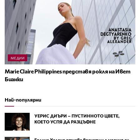
МЕДИИ
Marie Claire Philippines представя рокля на Ивет
Бианки
Най-популярни
УЕРИС ДИЪРИ – ПУСТИННОТО ЦВЕТЕ,
КОЕТО УСПЯ ДА РАЗЦЪФНЕ
Ерлинг Холанд отново впечатли с модния си