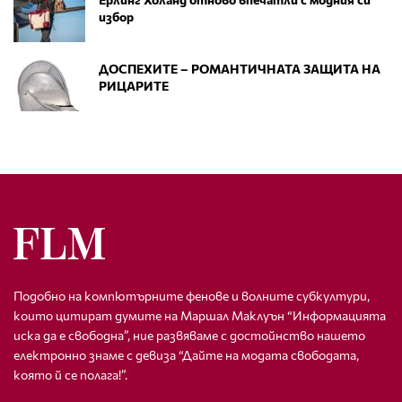
избор
ДОСПЕХИТЕ – РОМАНТИЧНАТА ЗАЩИТА НА
РИЦАРИТЕ
Подобно на компютърните фенове и волните субкултури,
които цитират думите на Маршал Маклуън “Информацията
иска да е свободна”, ние развяваме с достойнство нашето
електронно знаме с девиза “Дайте на модата свободата,
която й се полага!”.