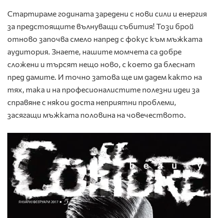
Стартираме годината заредени с нови сили и енергия
за предстоящите вълнуващи събития! Този брой
отново започва смело напред с фокус към мъжката
аудитория. Знаете, нашите момчета са добре
сложени и търсят нещо ново, с което да блеснат
пред дамите. И точно затова ще им дадем както на
тях, така и на професионалистите полезни идеи за
справяне с някои доста неприятни проблеми,
засягащи мъжката половина на човечеството.