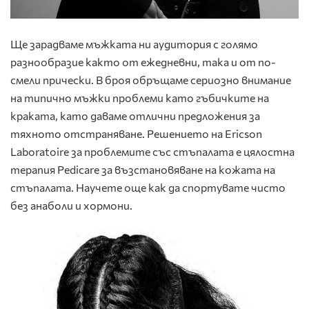
Ще зарадваме мъжката ни аудитория с голямо
разнообразие както от ежедневни, така и от по-
смели прически. В броя обръщаме сериозно внимание
на типично мъжки проблеми като гъбичките на
краката, като даваме отлични предложения за
тяхното отстраняване. Решението на Ericson
Laboratoire за проблемите със стъпалата е цялостна
терапия Pedicare за възстановяване на кожата на
стъпалата. Научете още как да спортувате чисто
без анаболи и хормони.