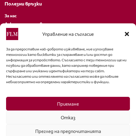
Полезни връзки
За нас
Декларация за поверителност
Политика за бисквитки
Управление на съгласие
За контакти
За да предоставим най-доброто изживяване, ние използваме
технологии като бисквитки за съхраняване и/или достъп до
editor@fashion-lifestyle.net
информация за устройството. Съгласието с тези технологии ще ни
позволи да обработваме данни, като например поведение при
+359 88 227 33 47
сърфиране или уникални идентификатори на този сайт.
Несъгласието или оттеглянето на съгласието може да повлияе
неблагоприятно на определени характеристики и функции.
Последвайте ни
Facebook
Приемане
Отказ
Преглед на предпочитанията
ISSN 1314-8915 Copyright © 2007-2025 Ot igla do konetz Ltd. & Fashion.bg