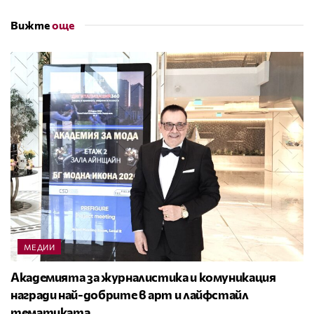
Вижте
още
МЕДИИ
Академията за журналистика и комуникация
награди най-добрите в арт и лайфстайл
тематиката