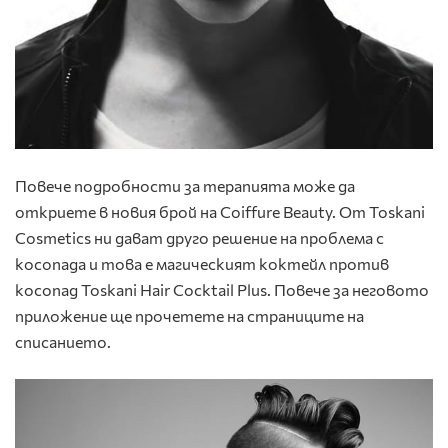
Повече подробности за терапията може да
откриете в новия брой на Coiffure Beauty. От Toskani
Cosmetics ни дават друго решение на проблема с
косопада и това е магическият коктейл против
косопад Toskani Hair Cocktail Plus. Повече за неговото
приложение ще прочетете на страниците на
списанието.