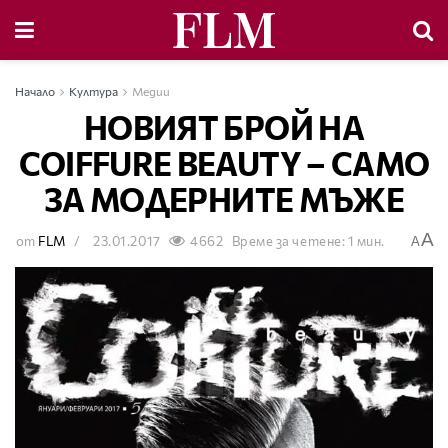
Начало
Култура
Медии
НОВИЯТ БРОЙ НА
COIFFURE BEAUTY – САМО
ЗА МОДЕРНИТЕ МЪЖЕ
A
от
FLM
23.01.2017
4662
Време за четене: 1 мин.
A