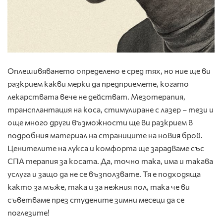
Оплешивяването определено е сред тях, но ние ще ви
разкрием какви мерки да предприемете, когато
лекарствата вече не действат. Мезотерапия,
трансплантация на коса, стимулиране с лазер – тези и
още много други възможности ще ви разкрием в
подробния материал на страниците на новия брой.
Ценителите на лукса и комфорта ще зарадваме със
СПА терапия за косата. Да, точно така, има и такава
услуга и защо да не се възползвате. Тя е подходяща
както за мъже, така и за нежния пол, така че ви
съветваме през студените зимни месеци да се
поглезите!