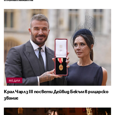
МЕДИИ
Крал Чарлз III посвети Дейвид Бекъм в рицарско
звание