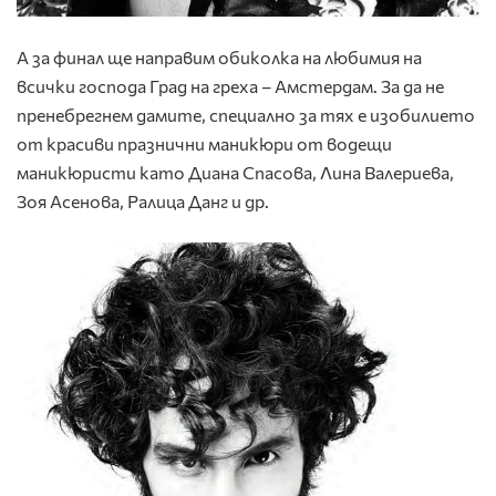
А за финал ще направим обиколка на любимия на
всички господа Град на греха – Амстердам. За да не
пренебрегнем дамите, специално за тях е изобилието
от красиви празнични маникюри от водещи
маникюристи като Диана Спасова, Лина Валериева,
Зоя Асенова, Ралица Данг и др.