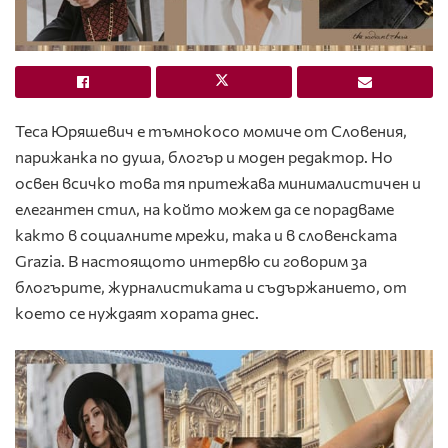
Теса Юряшевич е тъмнокосо момиче от Словения,
парижанка по душа, блогър и моден редактор. Но
освен всичко това тя притежава минималистичен и
елегантен стил, на който можем да се порадваме
както в социалните мрежи, така и в словенската
Grazia. В настоящото интервю си говорим за
блогърите, журналистиката и съдържанието, от
което се нуждаят хората днес.