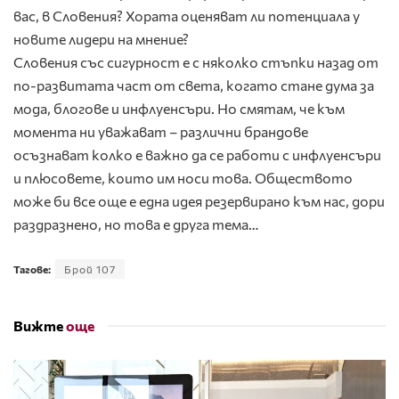
вас, в Словения? Хората оценяват ли потенциала у
новите лидери на мнение?
Словения със сигурност е с няколко стъпки назад от
по-развитата част от света, когато стане дума за
мода, блогове и инфлуенсъри. Но смятам, че към
момента ни уважават – различни брандове
осъзнават колко е важно да се работи с инфлуенсъри
и плюсовете, които им носи това. Обществото
може би все още е една идея резервирано към нас, дори
раздразнено, но това е друга тема…
Тагове:
Брой 107
Вижте
още