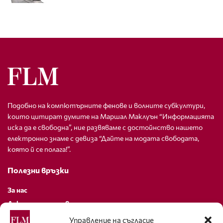
Подобно на компютърните фенове и волните субкултури,
които цитират думите на Маршал Маклуън “Информацията
иска да е свободна”, ние развяваме с достойнство нашето
електронно знаме с девиза “Дайте на модата свободата,
която й се полага!”.
Полезни връзки
За нас
Декларация за поверителност
Политика за бисквитки
Управление на съгласие