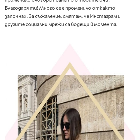
Благодаря ти! Много се е променило откакто
започнах. За съжаление, смятам, че Инстаграм и
другите социални мрежи са водещи в момента.