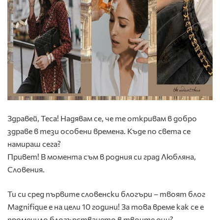
Здравей, Теса! Надявам се, че те откривам в добро
здраве в тези особени времена. Къде по света се
намираш сега?
Привет! В момента съм в родния си град Любляна,
Словения.
Ти си сред първите словенски блогъри – твоят блог
Magnifique е на цели 10 години! За това време как се е
променило блогърстването в твоите очи?