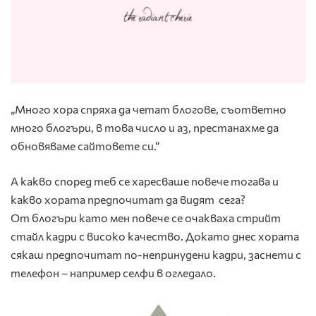
„Много хора спряха да четат блогове, съответно
много блогъри, в това число и аз, престанахме да
обновяваме сайтовете си.“
А какво според теб се харесваше повече тогава и
какво хората предпочитат да видят сега?
От блогъри като мен повече се очакваха стрийт
стайл кадри с високо качество. Докато днес хората
сякаш предпочитат по-непринудени кадри, заснети с
телефон – например селфи в огледало.