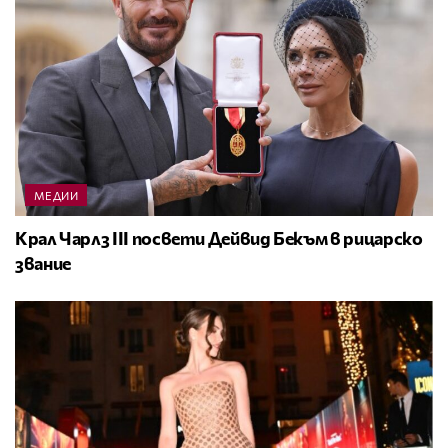
МЕДИИ
Крал Чарлз III посвети Дейвид Бекъм в рицарско
звание