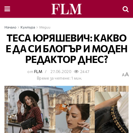
Начало
Култура
Медии
ТЕСА ЮРЯШЕВИЧ: КАКВО
Е ДА СИ БЛОГЪР И МОДЕН
РЕДАКТОР ДНЕС?
от
FLM
27.06.2020
2447
A
A
Време за четене: 1 мин.