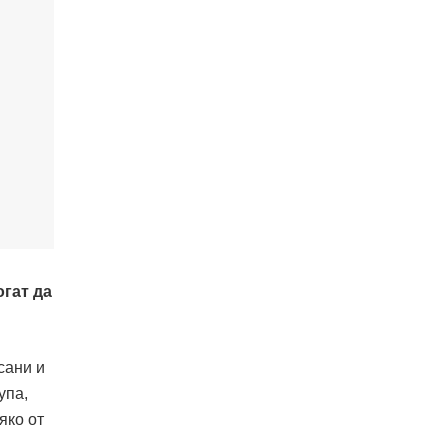
гат да
сани и
упа,
яко от