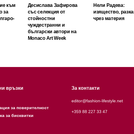
ие към
Десислава Зафирова
Нели Радева:
о за
със селекция от
изящество, разка
лгаро-
стойностни
чрез материя
чуждестранни и
български автори на
Monaco Art Week
ни връзки
За контакти
editor@fashion-lifestyle.net
ация за поверителност
+359 88 227 33 47
ка за бисквитки