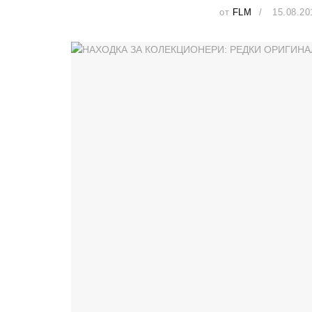
от
FLM
15.08.20