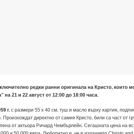
ключително редки ранни оригинала на Кристо, които мо
на 21 и 22 август от 12:00 до 18:00 часа.
59 г.
с размери 55 х 40 см, туш и масло върху хартия, подпи
о. Произхождат директно от самия Кристо, били са част от гр
упена от актьора Ричард Чембърлейн. Сегашната цена на вс
000 и 50 000 евра. Любопитно е, че в изданието
Christo and