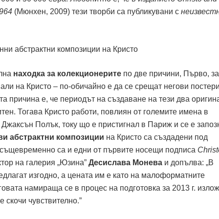
1964
(Мюнхeн, 2009) тези творби са публикувани с
неизвест
елна
находка за колекционерите
по две причини, Първо, з
али на Кристо – по-обичайно е да се срещат негови постер
та причина е, че периодът на създаване на тези два оригин
тен. Тогава Кристо работи, повлиян от големите имена в
Джаксън Полък, току що е пристигнал в Париж и се е запоз
ви
абстрактни композиции
на Кристо са създадени под
 същевременно са и едни от първите носещи подписа
Christ
тор на галерия „Юзина”
Десислава Монева
и допълва: „В
едлагат изгодно, а цената им е като на малоформатните
говата намираща се в процес на подготовка за 2013 г. изло
 скочи чувствително.”