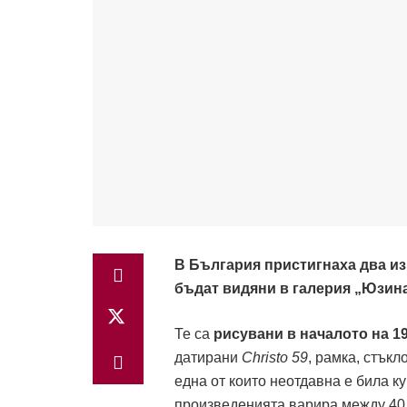
В България пристигнаха два из
бъдат видяни в галерия „Юзина” 
Те са
рисувани в началото на
19
датирани
Christo 59
, рамка, стъкл
една от които неотдавна е била к
произведенията варира между 40 