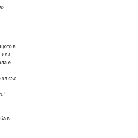
но
ащото в
и или
ала е
нал със
o.”
жба в