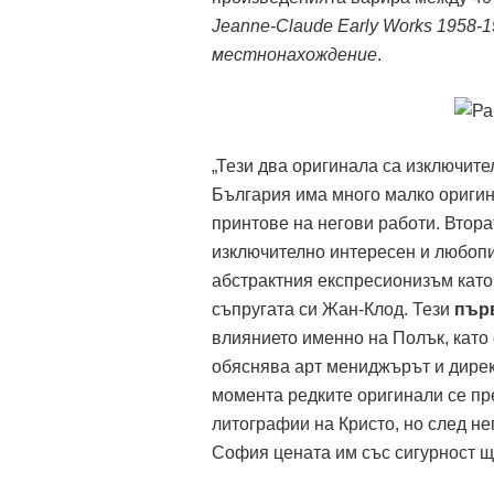
Jeanne-Claude Early Works 1958-
местнонахождение
.
„Тези два оригинала са изключит
България има много малко оригин
принтове на негови работи. Втора
изключително интересен и любопи
абстрактния експресионизъм като 
съпругата си Жан-Клод. Тези
пър
влиянието именно на Полък, като
обяснява арт мениджърът и дирек
момента редките оригинали се пр
литографии на Кристо, но след не
София цената им със сигурност ще