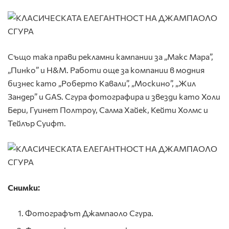
Също така прави рекламни кампании за „Макс Мара”,
„Пинко” и H&M. Работи още за компании в модния
бизнес като „Роберто Кавали”, „Москино”, „Жил
Зандер” и GAS. Сгура фотографира и звезди като Холи
Бери, Гуинет Полтроу, Салма Хайек, Кейти Холмс и
Тейлър Суифт.
Снимки:
Фотографът Джампаоло Сгура.