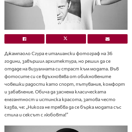
Джампаоло Сгура е италиански фотограф на 36
години, завършил архитектура, но решил да се
отдаде на визуалната си страст към модата. Във
фотосите си се вдъхновява от обикновените
човешки радости като спорт, пътувания, комфорт
и забавление. Обича да заснема класическата
елегантност и истинска красота, затова често
казва, че: „Никога не трябва да се бърка модата със
стила и сексът с любовта!”