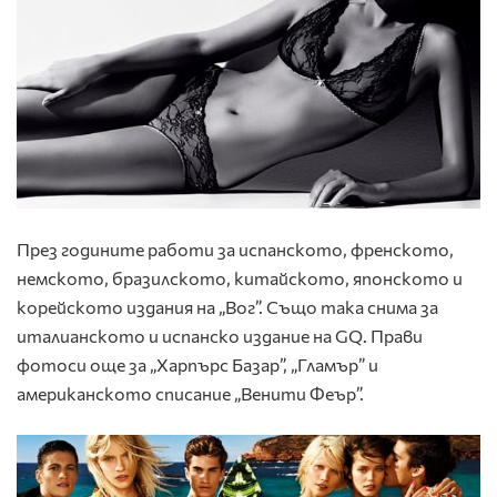
През годините работи за испанското, френското,
немското, бразилското, китайското, японското и
корейското издания на „Вог”. Също така снима за
италианското и испанско издание на GQ. Прави
фотоси още за „Харпърс Базар”, „Гламър” и
американското списание „Венити Феър”.