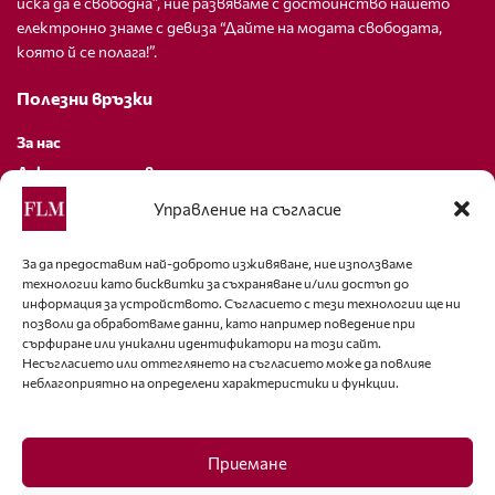
иска да е свободна”, ние развяваме с достойнство нашето
електронно знаме с девиза “Дайте на модата свободата,
която й се полага!”.
Полезни връзки
За нас
Декларация за поверителност
Политика за бисквитки
Управление на съгласие
За контакти
За да предоставим най-доброто изживяване, ние използваме
технологии като бисквитки за съхраняване и/или достъп до
editor@fashion-lifestyle.net
информация за устройството. Съгласието с тези технологии ще ни
позволи да обработваме данни, като например поведение при
+359 88 227 33 47
сърфиране или уникални идентификатори на този сайт.
Несъгласието или оттеглянето на съгласието може да повлияе
неблагоприятно на определени характеристики и функции.
Последвайте ни
Facebook
Приемане