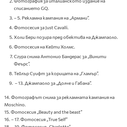
Фотография за италианското издание на
списанието GQ.
– 5. Рекламна кампания на „Армани”.
Фотосесия за Just Cavalli.
Хoли Бери позира пред обектива на Джампаоло.
Фотосесия на Кейти Холмс.
Сгура снима Антонио Бандерас за „Винити
Феърс”.
Тейлър Суифт за корицата на „Гламър”.
– 13. Джампаоло за „Долче и Габана”.
14. Фотографът снима за рекламната кампания на
Moschino.
15. Фотосесия „Beauty and the beast”
16. – 17. Фотосесия „True Self”
18. – 19. Фотосесия „Charlotte”