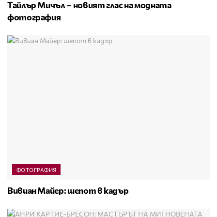
Тайлър Мичъл – новият глас на модната
фотография
ФОТОГРАФИЯ
Вивиан Майер: шепот в кадър