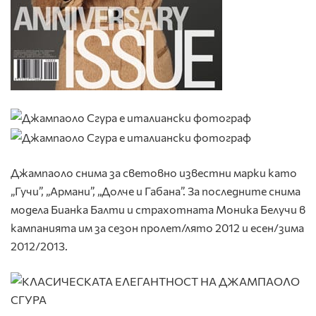
Джампаоло снима за световно известни марки като
„Гучи”, „Армани”, „Долче и Габана”. За последните снима
модела Бианка Балти и страхотната Моника Белучи в
кампанията им за сезон пролет/лято 2012 и есен/зима
2012/2013.