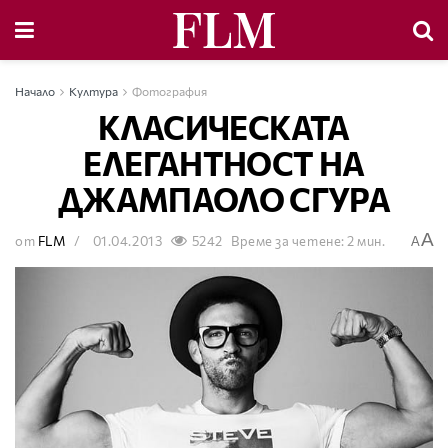
Начало
Култура
Фотография
КЛАСИЧЕСКАТА
ЕЛЕГАНТНОСТ НА
ДЖАМПАОЛО СГУРА
A
от
FLM
01.04.2013
5242
Време за четене: 2 мин.
A