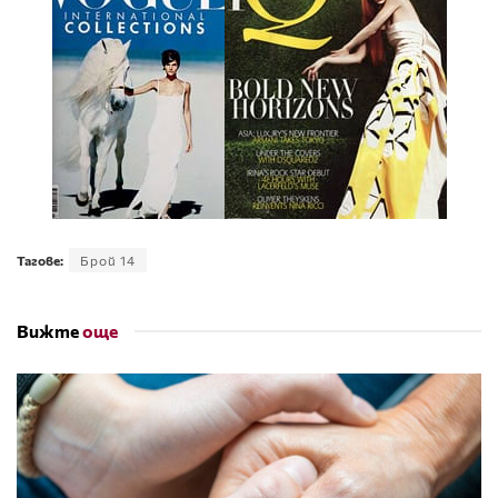
Тагове:
Брой 14
Вижте
още