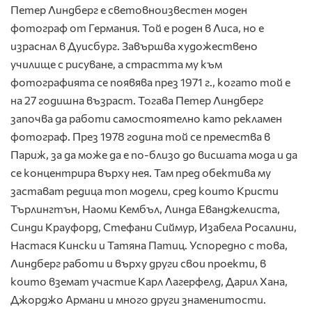
Петер Линдберг е световноизвестен моден
фотограф от Германия. Той е роден в Лиса, но е
израснал в Дуисбург. Завършва художествено
училище с рисуване, а страстта му към
фотографията се появява през 1971 г., когато той е
на 27 годишна възраст. Тогава Петер Линдберг
започва да работи самостоятелно като рекламен
фотограф. През 1978 година той се премества в
Париж, за да може да е по-близо до висшата мода и да
се концентрира върху нея. Там пред обектива му
застават редица топ модели, сред които Кристи
Търлингтън, Наоми Кембъл, Линда Еванджелиста,
Синди Крауфорд, Стефани Сиймур, Изабела Росалини,
Настася Кински и Татяна Патиц. Успоредно с това,
Линдберг работи и върху други свои проекти, в
които вземат участие Карл Лагерфелд, Дарил Хана,
Джорджо Армани и много други знаменитости.