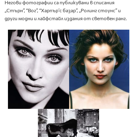
Негови фотографии са публикувани в списания
„Стърн”, “Вог”, “Харпър’с базар”, „Ролинг стоунс” и
други модни и лайфстайл издания от световен ранг.