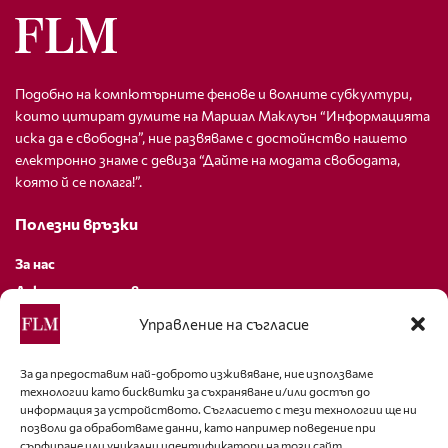
Подобно на компютърните фенове и волните субкултури,
които цитират думите на Маршал Маклуън “Информацията
иска да е свободна”, ние развяваме с достойнство нашето
електронно знаме с девиза “Дайте на модата свободата,
която й се полага!”.
Полезни връзки
За нас
Декларация за поверителност
Политика за бисквитки
Управление на съгласие
За контакти
За да предоставим най-доброто изживяване, ние използваме
технологии като бисквитки за съхраняване и/или достъп до
editor@fashion-lifestyle.net
информация за устройството. Съгласието с тези технологии ще ни
позволи да обработваме данни, като например поведение при
+359 88 227 33 47
сърфиране или уникални идентификатори на този сайт.