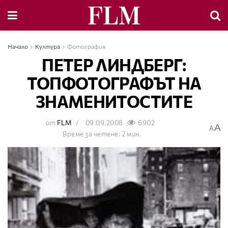
Начало
Култура
Фотография
ПЕТЕР ЛИНДБЕРГ:
ТОПФОТОГРАФЪТ НА
ЗНАМЕНИТОСТИТЕ
от
FLM
09.09.2008
6902
A
A
Време за четене: 2 мин.