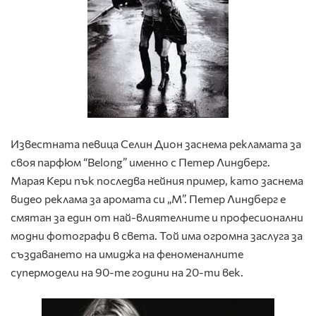
Известната певица Селин Дион заснема рекламата за
своя парфюм “Belong” именно с Петер Линдберг.
Марая Кери пък последва нейния пример, като заснема
видео реклама за аромата си „М”. Петер Линдберг е
смятан за един от най-влиятелните и професионални
модни фотографи в света. Той има огромна заслуга за
създаването на имиджа на феноменалните
супермодели на 90-те години на 20-ти век.