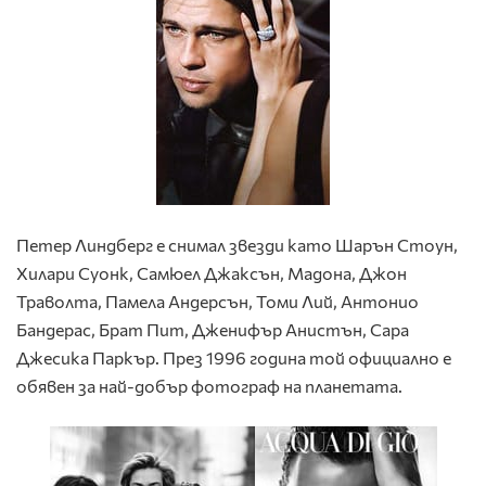
Петер Линдберг е снимал звезди като Шарън Стоун,
Хилари Суонк, Самюел Джаксън, Мадона, Джон
Траволта, Памела Андерсън, Томи Лий, Антонио
Бандерас, Брат Пит, Дженифър Анистън, Сара
Джесика Паркър. През 1996 година той официално е
обявен за най-добър фотограф на планетата.