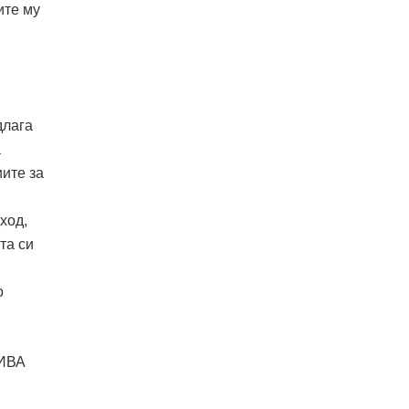
ите му
длага
а
иите за
ход,
та си
о