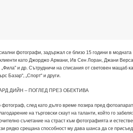
рсиални фотографи, задържал се близо 15 години в модната
 клиенти като Джорджо Армани, Ив Сен Лоран, Джани Верса
, „Фила” и др. Сътрудничи на списания от световен мащаб к
рс Базар“, „Спорт“ и други.
о фотограф, след като дълго време позира пред фотоапарат
агодарение на търговски скаут на таланти, който го забеля
лючително съчетание на страст към фотографията и естеств
Тази рядко срещана способност му дава шанса да се присъе