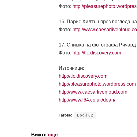
Фото:
http://pleasurephoto.wordpre
16. Парис Хилтън през погледа н
Фото:
http://www.caesarlivenloud.c
17. Снимка на фотографа Ричард
Фото:
http://tlc.discovery.com
Източници:
http://tlc.discovery.com
http://pleasurephoto.wordpress.com
http://www.caesarlivenloud.com
http://www.f64.co.uk/dean/
Тагове:
Брой 62
Вижте
още