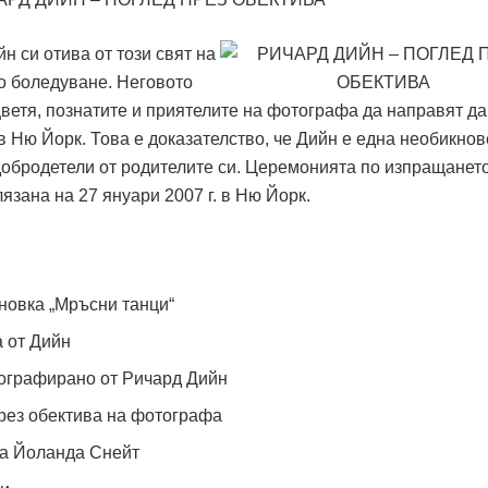
н си отива от този свят на
ко боледуване. Неговото
цветя, познатите и приятелите на фотографа да направят д
 в Ню Йорк. Това е доказателство, че Дийн е една необикно
добродетели от родителите си. Церемонията по изпращането
язана на 27 януари 2007 г. в Ню Йорк.
новка „Мръсни танци“
 от Дийн
ографирано от Ричард Дийн
рез обектива на фотографа
на Йоланда Снейт