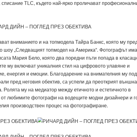
а списание TLC, където най-ярко проличават професионалн
ват вниманието и на топмодела Тайра Банкс, която му пре
но шоу „Следващият топмодел на Америка“. Фотографът им
исата Мария Бело, която два поредни пъти попада в класац
ите му включват уникалния стил на цифровото улавяне и
ие, енергия и емоции. Благодарение на внимателния му под
али пред неговия обектив, са успели да преоткрият външна
. Ролята му на медиатор между етичното и естетичното в
 от любимите фотографи на водещите модни дизайнери и г
елия производствен процес на фотографиране.