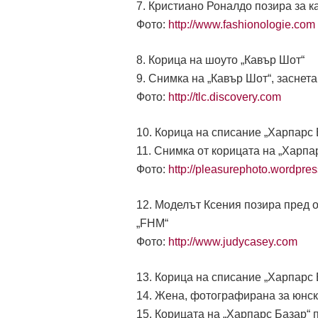
7. Кристиано Роналдо позира за
Фото:
http://www.fashionologie.com
8. Корица на шоуто „Кавър Шот“
9. Снимка на „Кавър Шот“, заснета
Фото:
http://tlc.discovery.com
10. Корица на списание „Харпарс 
11. Снимка от корицата на „Харпар
Фото:
http://pleasurephoto.wordpre
12. Моделът Ксения позира пред 
„FHM“
Фото:
http://www.judycasey.com
13. Корица на списание „Харпарс Б
14. Жена, фотографирана за юнск
15. Корицата на „Харпарс Базар“ п