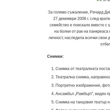
За голямо съжаление, Ричард Дий
27 декември 2006 г. след крат
семейство е поискало вместо с 
на болни от рак на панкреаса
личност, наследила всички свои 
отбел
Снимки:
Снимка от театралната поста
Театрална снимка, направена
Портретно изображение, фот
Ансамбъл „Рамбърт“, видян п
Снимка на танцовия театър 