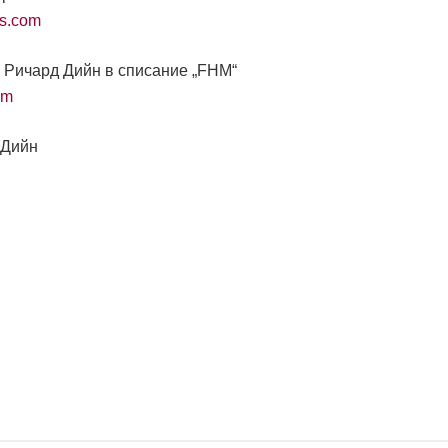
ss.com
а Ричард Дийн в списание „FHM“
om
 Дийн