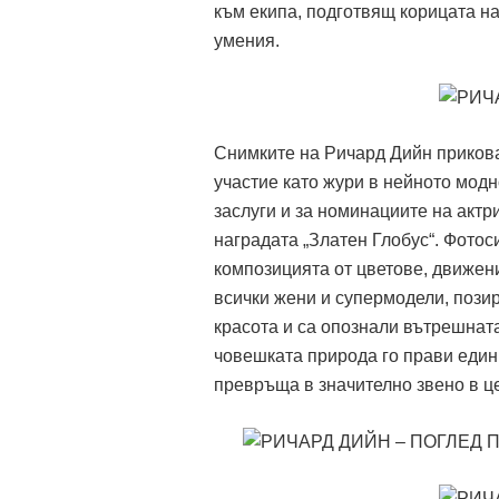
към екипа, подготвящ корицата н
умения.
Снимките на Ричард Дийн прикова
участие като жури в нейното мод
заслуги и за номинациите на актр
наградата „Златен Глобус“. Фотос
композицията от цветове, движен
всички жени и супермодели, позир
красота и са опознали вътрешната
човешката природа го прави един
превръща в значително звено в ц