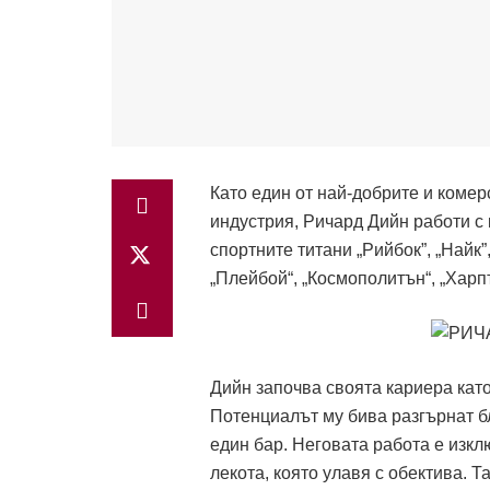
Като един от най-добрите и коме
индустрия, Ричард Дийн работи с
спортните титани „Рийбок”, „Найк”
„Плейбой“, „Космополитън“, „Харпъ
Дийн започва своята кариера кат
Потенциалът му бива разгърнат бл
един бар. Неговата работа е изк
лекота, която улавя с обектива. 