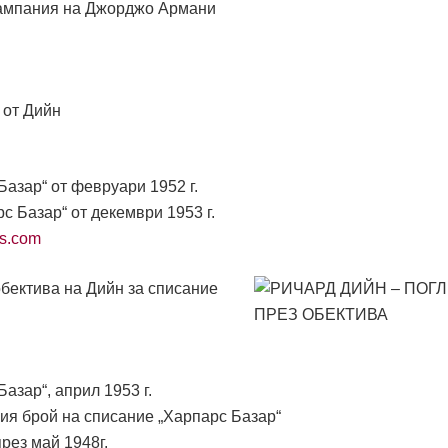
 кампания на Джорджо Армани
 от Дийн
Базар“ от февруари 1952 г.
с Базар“ от декември 1953 г.
ss.com
обектива на Дийн за списание
азар“, април 1953 г.
ия брой на списание „Харпарс Базар“
рез май 1948г.