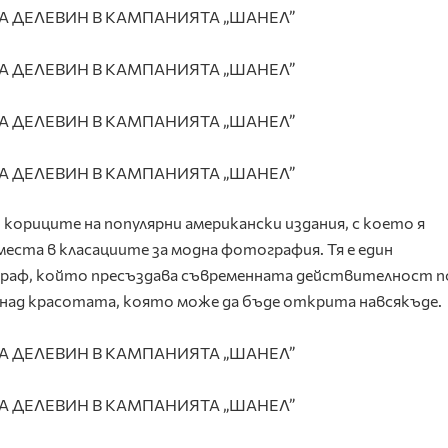
кориците на популярни американски издания, с което я
еста в класациите за модна фотография. Тя е един
раф, който пресъздава съвременната действителност п
 над красотата, която може да бъде открита навсякъде.