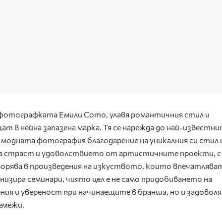
 фотографката Емили Сото, улавя романтичния стил и
т в нейна запазена марка. Тя се нарежда до най-известн
модната фотография благодарение на уникалния си стил 
а страст и удоволствието от артистичните проекти, 
ворява в произведения на изкуството, които впечатлява
изира семинари, чиято цел е не само придобиването на
я и увереност при начинаещите в бранша, но и задоволя
емежи.