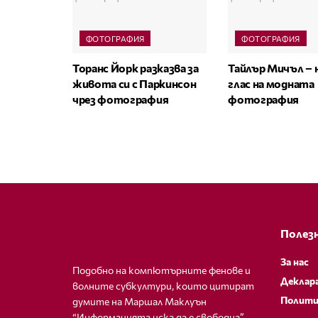
ФОТОГРАФИЯ
ФОТОГРАФИЯ
Торанс Йорк разказва за
Тайлър Мичъл –
живота си с Паркинсон
глас на модната
чрез фотография
фотография
Полезн
За нас
Подобно на компютърните фенове и
Деклар
волните субкултури, които цитират
Полити
думите на Маршал Маклуън
“Информацията иска да е свободна”,