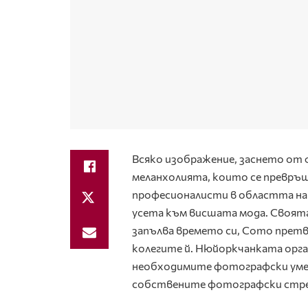
Всяко изображение, заснето от
меланхолията, които се превръща
професионалисти в областта на 
усета към висшата мода. Своят
запълва времето си, Сото прет
колегите й. Нюйоркчанката орган
необходимите фотографски умени
собствените фотографски стр