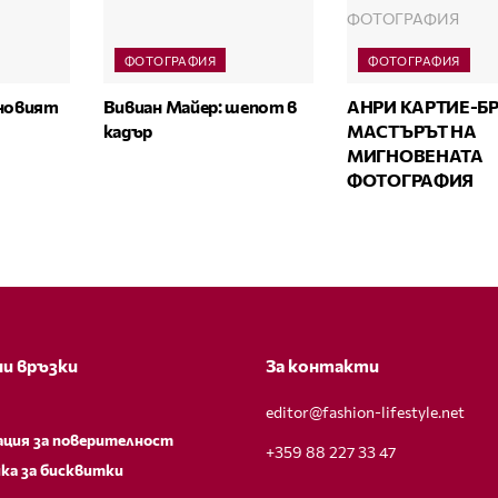
ФОТОГРАФИЯ
ФОТОГРАФИЯ
 новият
Вивиан Майер: шепот в
АНРИ КАРТИЕ-Б
кадър
МАСТЪРЪТ НА
МИГНОВЕНАТА
ФОТОГРАФИЯ
и връзки
За контакти
editor@fashion-lifestyle.net
ация за поверителност
+359 88 227 33 47
ка за бисквитки