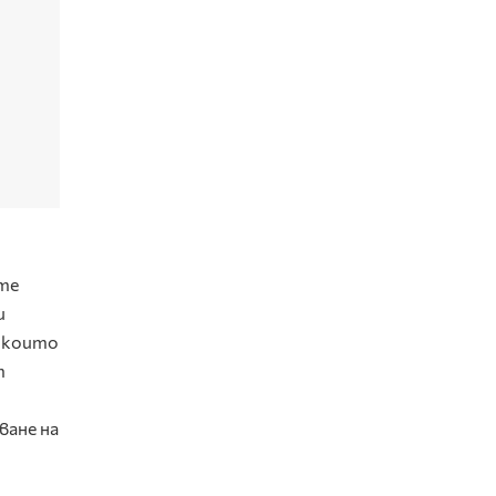
ите
и
с които
т
ване на