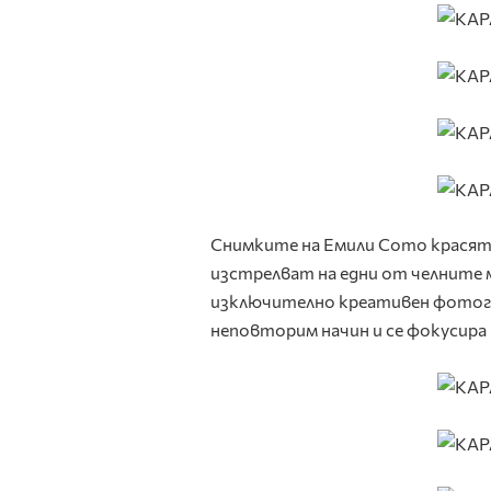
Снимките на Емили Сото красят 
изстрелват на едни от челните м
изключително креативен фотог
неповторим начин и се фокусира