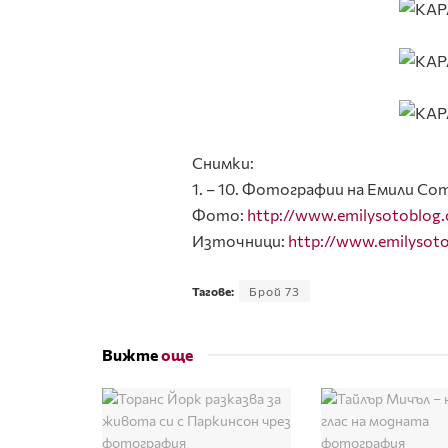
Снимки:
1. – 10. Фотографии на Емили Со
Фото:
http://www.emilysotoblog
Източници:
http://www.emilysot
Тагове:
Брой 73
Вижте
още