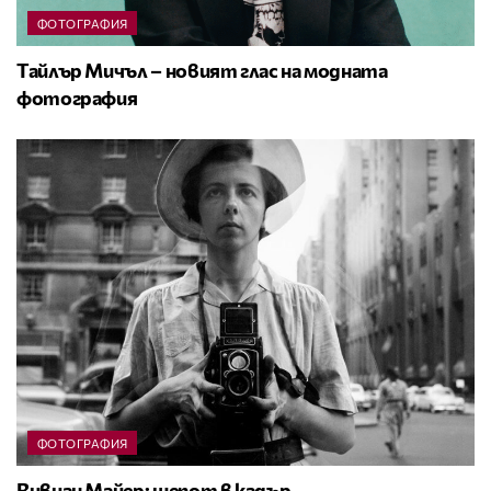
ФОТОГРАФИЯ
Тайлър Мичъл – новият глас на модната
фотография
ФОТОГРАФИЯ
Вивиан Майер: шепот в кадър