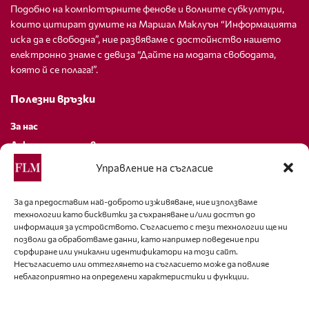
Подобно на компютърните фенове и волните субкултури,
които цитират думите на Маршал Маклуън “Информацията
иска да е свободна”, ние развяваме с достойнство нашето
електронно знаме с девиза “Дайте на модата свободата,
която й се полага!”.
Полезни връзки
За нас
Декларация за поверителност
Политика за бисквитки
Управление на съгласие
За контакти
За да предоставим най-доброто изживяване, ние използваме
технологии като бисквитки за съхраняване и/или достъп до
editor@fashion-lifestyle.net
информация за устройството. Съгласието с тези технологии ще ни
позволи да обработваме данни, като например поведение при
+359 88 227 33 47
сърфиране или уникални идентификатори на този сайт.
Несъгласието или оттеглянето на съгласието може да повлияе
неблагоприятно на определени характеристики и функции.
Последвайте ни