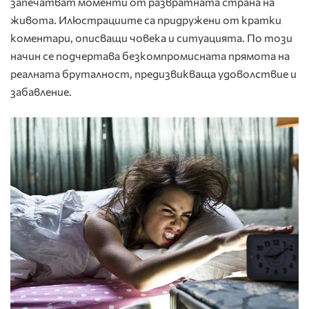
запечатват моменти от развратната страна на
живота. Илюстрациите са придружени от кратки
коментари, описващи човека и ситуацията. По този
начин се подчертава безкомпромисната прямота на
реалната бруталност, предизвикваща удоволствие и
забавление.