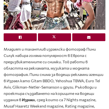
Младият и талантлив израелски фотограф Пини
Силук набира голяма популярност в Европа с
предизвикателните си снимки. Той работи в
областта на рекламата, музиката и модната
фотография. Пини снима за водещи рекламни агенции
в Израел като Gitam BBDO, Yehoshua TBWA, Euro Tel
Aviv, Glikman-Netler-Semanson и други. Ръководи и
проектира създаването на кориците на водещи
издания в
Израел
, сред които са 7 Nights magazine,
Musaf Haaretz Weekend magazine, Rating magazine,