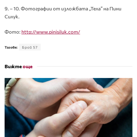
9. – 10. Фотографии от изложбата „Тела” на Пини
Силук.
Фото:
http://www.pinisiluk.com/
Тагове:
Брой 57
Вижте
още