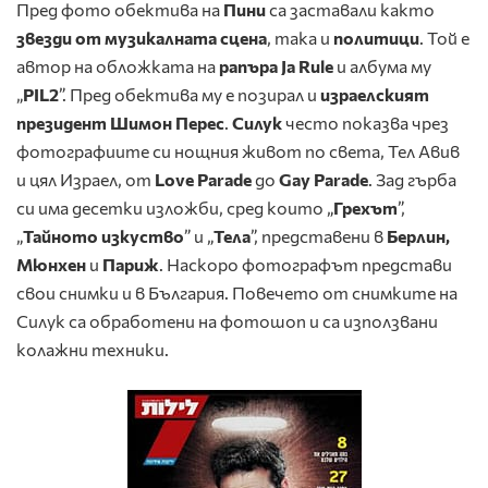
Пред фото обектива на
Пини
са заставали както
звезди от музикалната сцена
, така и
политици
. Той е
автор на обложката на
рапъра Ja Rule
и албума му
„
PIL2
”. Пред обектива му е позирал и
израелският
президент Шимон Перес
.
Силук
често показва чрез
фотографиите си нощния живот по света, Тел Авив
и цял Израел, от
Love Parade
до
Gay Parade
. Зад гърба
си има десетки изложби, сред които „
Грехът
”,
„
Тайното изкуство
” и „
Тела
”, представени в
Берлин,
Мюнхен
и
Париж
. Наскоро фотографът представи
свои снимки и в България. Повечето от снимките на
Силук са обработени на фотошоп и са използвани
колажни техники.