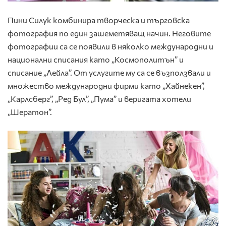
Пини Силук комбинира творческа и търговска
фотография по един зашеметяващ начин. Неговите
фотографии са се появили в няколко международни и
национални списания като „Космополитън” и
списание „Лейла”. От услугите му са се възползвали и
множество международни фирми като „Хайнекен”,
„Карлсберг”, „Ред Бул”, „Пума” и веригата хотели
„Шератон”.