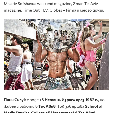
Ma’ariv Sofshavua weekend magazine, Zman Tel Aviv
magazine, Time Out TLV, Globes – Firma и много други.
Пини Силук
е роден в
Нетаня, Израел през 1982 г.
, но
живее и работи в
Тел Авив
. Той завършва
School of
Media Studies, College of Management
в Тел Авив
.