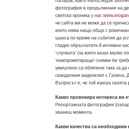
папарак, както напоследък започн
фотография в продължение на дес
светска хроника у нас
www.erogan
че сайта ми не може да се причисли
което няма нищо общо с ровичкане
шанса по време на събития да усп
гладко обръснатите й интимни ча
‘случката’ (за което казах малко 
‘компрометиращи’ снимки би трябв
умишлено са облечени така за да 
скандалния видеоклип с Галена. Д
Въпросът е, че той изигра своята 
Какво провокира интереса ви 
Репортажната фотография (папараш
хванеш момента.
Какви качества са необходими 