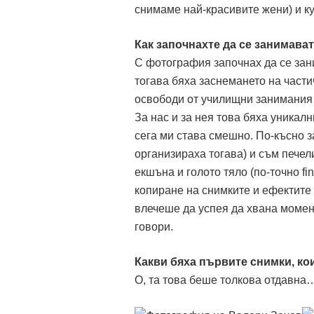
снимаме най-красивите жени) и к
Как започнахте да се занимава
С фотография започнах да се зан
тогава бяха заснемането на части
освободи от училищни занимания 
За нас и за нея това бяха уникалн
сега ми става смешно. По-късно з
организираха тогава) и съм печел
екшъна и голото тяло (по-точно fi
копиране на снимките и ефектите
влечеше да успея да хвана момен
говори.
Какви бяха първите снимки, ко
О, та това беше толкова отдавна