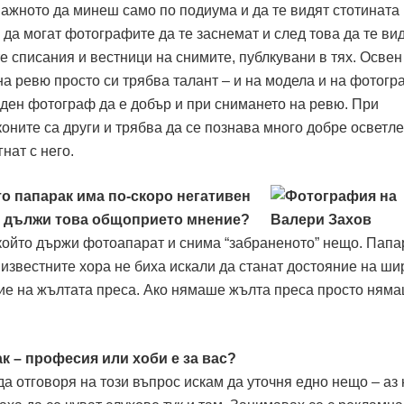
важното да минеш само по подиума и да те видят стотината
а да могат фотографите да те заснемат и след това да те ви
е списания и вестници на снимите, публкувани в тях. Освен
а ревю просто си трябва талант – и на модела и на фотогр
ден фотограф да е добър и при снимането на ревю. При
ните са други и трябва да се познава много добре осветле
нат с него.
то папарак има по-скоро негативен
се дължи това общоприето мнение?
 който държи фотоапарат и снима “забраненото” нещо. Пап
 известните хора не биха искали да станат достояние на ши
ние на жълтата преса. Ако нямаше жълта преса просто ням
к – професия или хоби е за вас?
а отговоря на този въпрос искам да уточня едно нещо – аз