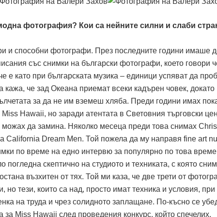
модна фотография? Кои са нейните силни и слаби стра
ри и способни фотографи. През последните години имаше 
исания със снимки на български фотографи, което говори ч
е е като при българската музика – единици успяват да про
а кажа, че зад Океана приемат всеки кадърен човек, докато
кълчетата за да не им вземеш хляба. Преди години имах пок
Miss Hawaii, но заради атентата в Световния търговски це
е можах да замина. Няколко месеца преди това снимах Chris
а California Dream Men. Той пожела да му направя fine art n
мки по време на едно интервю за популярно по това време
 погледна скептично на студиото и техниката, с която сним
стана възхитен от тях. Той ми каза, че две трети от фотогр
, но тези, които са над, просто имат техника и условия, при
енка на труда и чрез солидното заплащане. По-късно се убе
а за Miss Hawaii след проведения конкурс, който спечелих.