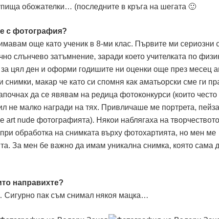
упища обожателки… (последните в кръга на шегата 🙂
те с фотография?
имавам още като ученик в 8-ми клас. Първите ми сериозни 
чно слънчево затъмнение, заради което учителката по физи
за цял ден и оформи годишите ни оценки още през месец а
и снимки, макар че като си спомня как аматьорски сме ги пр
апочнах да се явявам на редица фотоконкурси (които често
ил не малко награди на тях. Привличаше ме портрета, пейз
ne art nude фотографията). Някои наблягаха на творчествот
 при обработка на снимката върху фотохартията, но мен ме
та. За мен бе важно да имам уникална снимка, която сама 
ито направихте?
… Сигурно пак съм снимал някоя мацка…