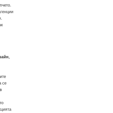
пчето.
агенции
е.
ак
зайн,
ите
а се
в
то
кцията