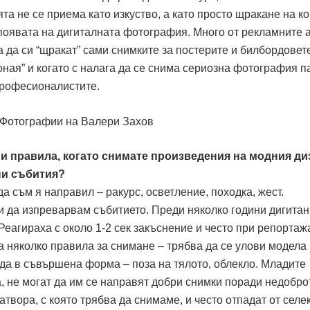
та не се приема като изкуство, а като просто щракане на ко
появата на дигиталната фотография. Много от рекламните 
а да си “щракат” сами снимките за постерите и билбордовет
 оная” и когато с налага да се снима сериозна фотография п
професионалистите.
и правила, когато снимате произведения на модния ди
ни събития?
а съм я направил – ракурс, осветление, походка, жест.
 да изпреварвам събитието. Преди няколко години дигитан
Реагираха с около 1-2 сек закъснение и често при репортаж
 няколко правила за снимане – трябва да се улови модела 
жда в съвършена форма – поза на тялото, облекло. Младите
, не могат да им се направят добри снимки поради недобро
атвора, с която трябва да снимаме, и често отпадат от селе