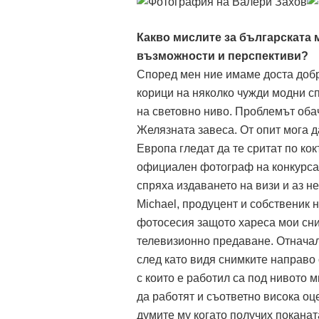
Какво мислите за българската 
възможности и перспективи?
Според мен ние имаме доста доб
корици на няколко чужди модни сп
на световно ниво. Проблемът обач
Желязната завеса. От опит мога д
Европа гледат да те сритат по ко
официален фотограф на конкурса 
спряха издаването на визи и аз н
Michael, продуцент и собственик н
фотосесия защото хареса мои сни
телевизионно предaване. Отначало
след като видя снимките направо о
с които е работил са под нивото ми
да работят и съответно висока оц
думите му когато получих поканат