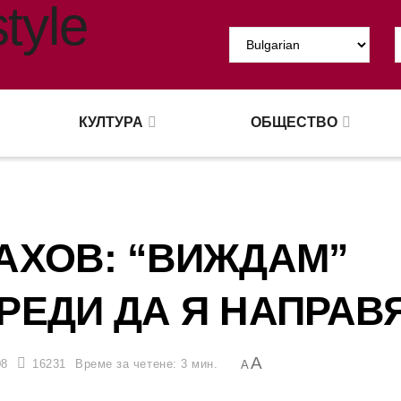
КУЛТУРА
ОБЩЕСТВО
АХОВ: “ВИЖДАМ”
РЕДИ ДА Я НАПРАВ
A
08
16231
Време за четене: 3 мин.
A