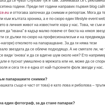
аха да се чуват слухове тук и там. Занимавах се с рекламна
етина години. Преди пет години направих първия blog сайт
ce.eu
и оттогава започнах да снимам и репортаж. Мога да т
 към жълтата хроника, а е по-скоро един lifestyle event web
то в личния живот на известните хора у нас. Това, че съм 
ея да “хвана” в кадър малко повече от бюста на някоя звез
сти се дължи по-скоро на професионализъм и на предвижда
по-нагоре) отколкото на папаращване. За да ги няма тези
ало звездата да се облече подходящо. А не смятате ли, че 
се види ‘онова’ и да се вдигне шум около нея? Ето наприме
али е пуснат умишлено в мрежата или не, може да се спори
роля и сега тя е е една от най-търсените фолк звезди у нас.
към папарашките снимки?
ката също е част от това) е като лова и риболова – тръпк
на един фотограф, за да стане папарак?