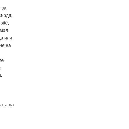
 за
върдя,
site,
имал
да или
не на
те
р
.
ата да