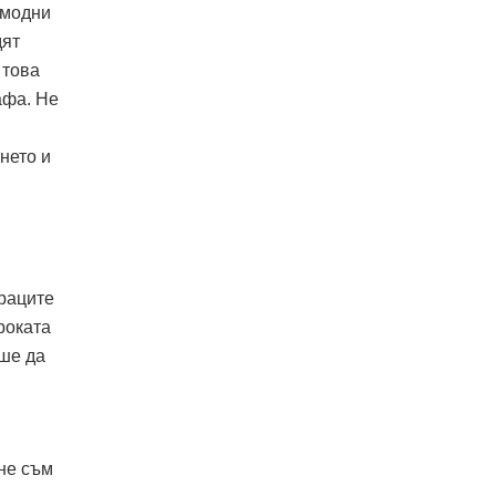
 модни
дят
 това
афа. Не
нето и
араците
роката
аше да
 не съм