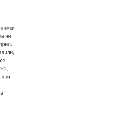
снимки
ка ни
прил.
авили,
 се
ажа,
о при
да