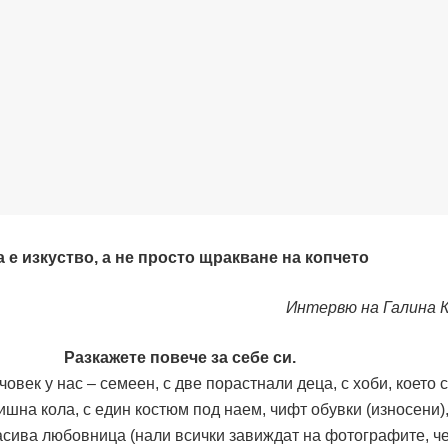
 е изкуство, а не просто щракване на копчето
Интервю на Галина 
Разкажете повече за себе си.
овек у нас – семеен, с две порастнали деца, с хоби, което 
ишна кола, с един костюм под наем, чифт обувки (износени)
расива любовница (нали всички завиждат на фотографите, ч