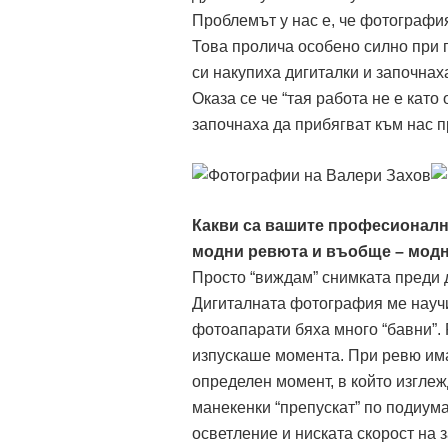
Проблемът у нас е, че фотография
Това пролича особено силно при 
си накупиха дигиталки и започнах
Оказа се че “тая работа не е като
започнаха да прибягват към нас 
Какви са вашите професионалн
модни ревюта и въобще – мод
Просто “виждам” снимката преди д
Дигиталната фотография ме научи
фотоапарати бяха много “бавни”. 
изпускаше момента. При ревю има
определен момент, в който изгле
манекенки “препускат” по подиума
осветление и ниската скорост на з