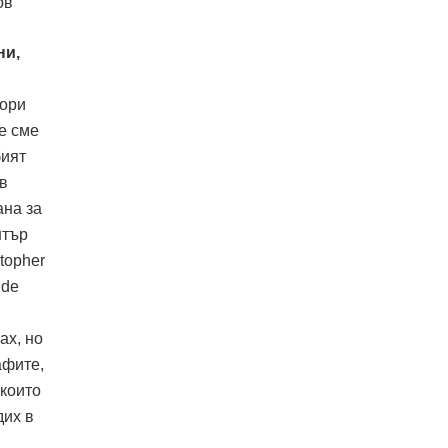
ни,
дори
е сме
бият
 в
ана за
нтър
topher
ude
ах, но
афите,
 които
дих в