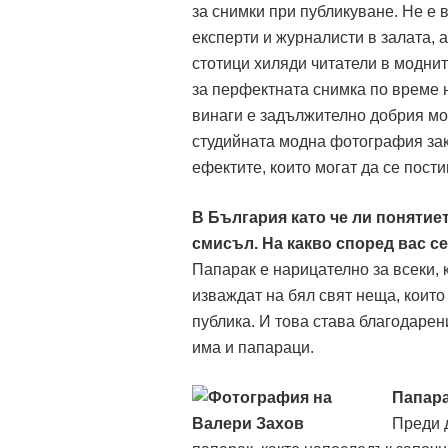
за снимки при публикуване. Не е 
експерти и журналисти в залата, 
стотици хиляди читатели в моднит
за перфектната снимка по време н
винаги е задължително добрия мо
студийната модна фотография зако
ефектите, които могат да се постиг
В България като че ли понятие
смисъл. На какво според вас 
Папарак е нарицателно за всеки,
изваждат на бял свят неща, които
публика. И това става благодаре
има и папараци.
Папара
Преди д