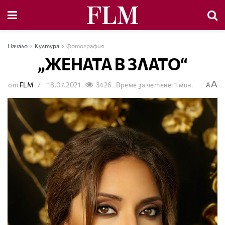
Начало
Култура
Фотография
„ЖЕНАТА В ЗЛАТО“
A
от
FLM
18.07.2021
3426
Време за четене: 1 мин.
A