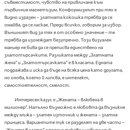
съвместимост, чувство на привличане към
първичния магнетъзим. Конформизмът при тях е
видно изразен – златната кокошка трябва да се
омайва, да се ласкае. Преди всичко, говорим за избор.
Външният вид за тях е от особено значение – те
трябва да изглеждат безупречно. Този визуален
маниер не бива да се преписва единствено на
златотърсачките. Разликата между „Златната
жена“ и „Златотърсачката“ е в класата. Едната
подражава и иска да бъде на всяка цена като другата,
но онова, което й липсва, е интелект,
самостоятелност, смелост.
Интересен казус е „Жената – влюбена в
милионер“. Напълно възможно е любовта да възникне
между мъжа – златен източник и жената – златна
принцеса. Вариантите тук се разделят на две части –
„Жената в злато“ е родена такава и избира мъж,