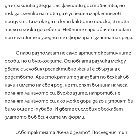
да е фалшива звезда със фалшиви достойнства, но
пък за сметка на това да е успешен маркетингов
продукт. Тя може да си купи каквото поиска, в това
число и мъжа до себе си. Нейните пари обаче отиват
при неговите и заедно те сформират златната среда.
С пари разполагат не само артистократичните
особи, но и буржоазите. Основната разлика между
двете съсловия (респективно жени) е свързана с
родството. Аристократите запазват по всякакъв
начин името на своя род, не търпят външна намеса,
помнят миналото си. Буржоазите, напротив, не
помнят миналото си, ако може дори да го изтрият би
било още по-хубаво. И двете съсловия обожават
златото във всичките му форми.
„Абстрактната Жена в злато“. Последния тип