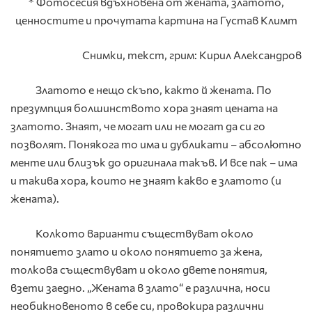
* Фотосесия вдъхновена от жената, златото,
ценностите и прочутата картина на Густав Климт
Снимки, текст, грим: Кирил Александров
Златото е нещо скъпо, както й жената. По
презумпция болшинството хора знаят цената на
златото. Знаят, че могат или не могат да си го
позволят. Понякога то има и дубликати – абсолютно
менте или близък до оригинала такъв. И все пак – има
и такива хора, които не знаят какво е златото (и
жената).
Колкото варианти съществуват около
понятието злато и около понятието за жена,
толкова съществуват и около двете понятия,
взети заедно. „Жената в злато“ е различна, носи
необикновеното в себе си, провокира различни