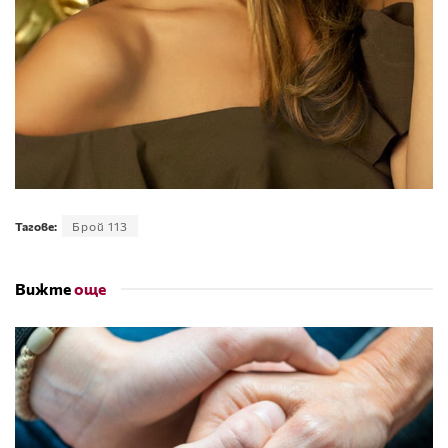
Тагове:
Брой 113
Вижте
още