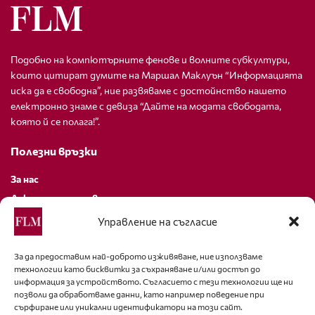
Подобно на компютърните фенове и волните субкултури,
които цитират думите на Маршал Маклуън “Информацията
иска да е свободна”, ние развяваме с достойнство нашето
електронно знаме с девиза “Дайте на модата свободата,
която й се полага!”.
Полезни връзки
За нас
Декларация за поверителност
Политика за бисквитки
Управление на съгласие
За контакти
За да предоставим най-доброто изживяване, ние използваме
технологии като бисквитки за съхраняване и/или достъп до
editor@fashion-lifestyle.net
информация за устройството. Съгласието с тези технологии ще ни
позволи да обработваме данни, като например поведение при
+359 88 227 33 47
сърфиране или уникални идентификатори на този сайт.