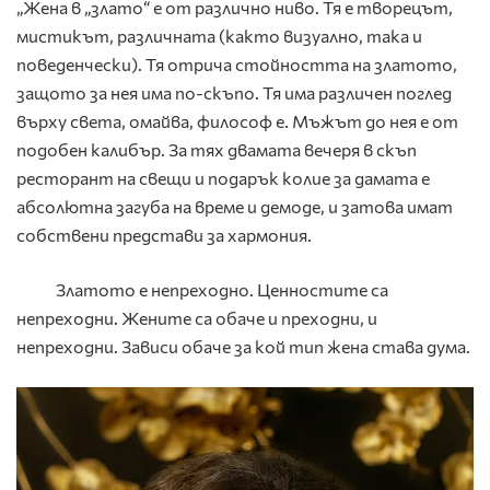
„Жена в „злато“ е от различно ниво. Тя е творецът,
мистикът, различната (както визуално, така и
поведенчески). Тя отрича стойността на златото,
защото за нея има по-скъпо. Тя има различен поглед
върху света, омайва, философ е. Мъжът до нея е от
подобен калибър. За тях двамата вечеря в скъп
ресторант на свещи и подарък колие за дамата е
абсолютна загуба на време и демоде, и затова имат
собствени представи за хармония.
Златото е непреходно. Ценностите са
непреходни. Жените са обаче и преходни, и
непреходни. Зависи обаче за кой тип жена става дума.