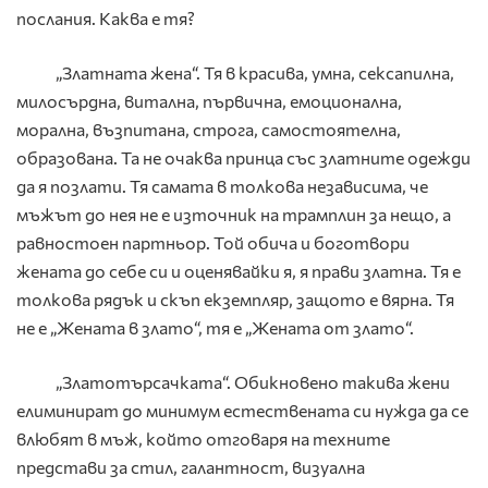
послания. Каква е тя?
„Златната жена“.
Тя в красива, умна, сексапилна,
милосърдна, витална, първична, емоционална,
морална, възпитана, строга, самостоятелна,
образована. Та не очаква принца със златните одежди
да я позлати. Тя самата в толкова независима, че
мъжът до нея не е източник на трамплин за нещо, а
равностоен партньор. Той обича и боготвори
жената до себе си и оценявайки я, я прави златна. Тя е
толкова рядък и скъп екземпляр, защото е вярна. Тя
не е „Жената в злато“, тя е „Жената от злато“.
„Златотърсачката“
. Обикновено такива жени
елиминират до минимум естествената си нужда да се
влюбят в мъж, който отговаря на техните
представи за стил, галантност, визуална