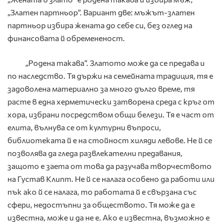
„Златен партньор“. Вариант две: мъжът-златен
партньор избира жената до себе си, без оглед на
финансовата й обремененост.
„Родена такава“.
Златото може да се предава и
по наследство. Тя държи на семейната традиция, тя е
задоволена материално за много дълго време, тя
расте в една херметически затворена среда с кръг от
хора, избрани посредством общи белези. Тя е част от
елита, вълнува се от културни въпроси,
библиотеката й е на стойност хиляди левове. Не й се
позволява да гледа развлекателни предавания,
защото е заета от това да разучава творчеството
на Густав Клипт. Не й се налага особено да работи или
пък ако й се налага, то работата й е свързана със
сфери, недостъпни за обществото. Тя може да е
известна, може и да не е. Ако е известна, възможно е