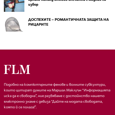
избор
ДОСПЕХИТЕ – РОМАНТИЧНАТА ЗАЩИТА НА
РИЦАРИТЕ
Подобно на компютърните фенове и волните субкултури,
които цитират думите на Маршал Маклуън “Информацията
иска да е свободна”, ние развяваме с достойнство нашето
електронно знаме с девиза “Дайте на модата свободата,
която й се полага!”.