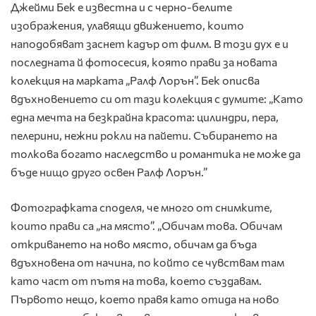
Джейми Бек е известна и с черно-белите
изображения, улавящи движението, които
наподобяват заснет кадър от филм. В този дух е и
последната й фотосесия, която прави за новата
колекция на марката „Ралф Лорън”. Бек описва
вдъхновението си от тази колекция с думите: „Като
една мечта на безкрайна красота: цилиндри, пера,
пелерини, нежни рокли на пайети. Събирането на
толкова богато наследство и романтика не може да
бъде нищо друго освен Ралф Лорън.”
Фотографката споделя, че много от снимките,
които прави са „на място”. „Обичам това. Обичам
откриването на ново място, обичам да бъда
вдъхновена от начина, по който се чувствам там
като част от пътя на това, което създавам.
Първото нещо, което правя като отида на ново