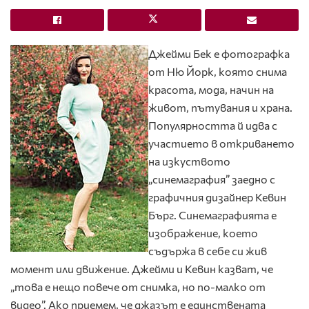
Джейми Бек е фотографка
от Ню Йорк, която снима
красота, мода, начин на
живот, пътувания и храна.
Популярността й идва с
участието в откриването
на изкуството
„синемаграфия” заедно с
графичния дизайнер Кевин
Бърг. Синемаграфията е
изображение, което
съдържа в себе си жив
момент или движение. Джейми и Кевин казват, че
„това е нещо повече от снимка, но по-малко от
видео”. Ако приемем, че джазът е единствената