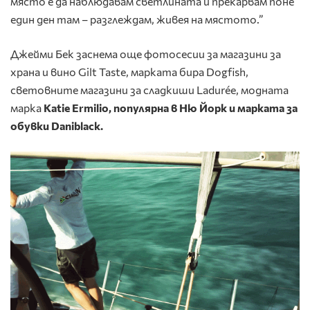
място е да наблюдавам светлината и прекарвам поне
един ден там – разглеждам, живея на мястото.”
Джейми Бек заснема още фотосесии за магазини за
храна и вино Gilt Taste, марката бира Dogfish,
световните магазини за сладкиши Ladurée, модната
марка
Katie Ermilio, популярна в Ню Йорк и марката за
обувки
Daniblack
.