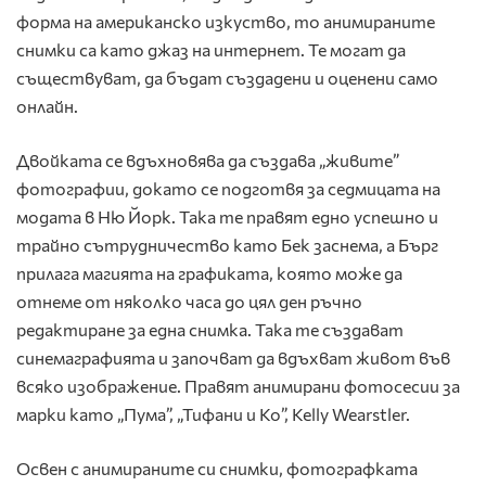
форма на американско изкуство, то анимираните
снимки са като джаз на интернет. Те могат да
съществуват, да бъдат създадени и оценени само
онлайн.
Двойката се вдъхновява да създава „живите”
фотографии, докато се подготвя за седмицата на
модата в Ню Йорк. Така те правят едно успешно и
трайно сътрудничество като Бек заснема, а Бърг
прилага магията на графиката, която може да
отнеме от няколко часа до цял ден ръчно
редактиране за една снимка. Така те създават
синемаграфията и започват да вдъхват живот във
всяко изображение. Правят анимирани фотосесии за
марки като „Пума”, „Тифани и Ко”, Kelly Wearstler.
Освен с анимираните си снимки, фотографката