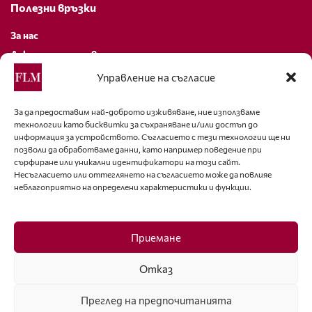
Полезни връзки
За нас
Декларация за поверителност
Политика за бисквитки
Управление на съгласие
За контакти
За да предоставим най-доброто изживяване, ние използваме
технологии като бисквитки за съхраняване и/или достъп до
editor@fashion-lifestyle.net
информация за устройството. Съгласието с тези технологии ще ни
позволи да обработваме данни, като например поведение при
+359 88 227 33 47
сърфиране или уникални идентификатори на този сайт.
Несъгласието или оттеглянето на съгласието може да повлияе
неблагоприятно на определени характеристики и функции.
Последвайте ни
Facebook
Приемане
Отказ
Преглед на предпочитанията
ISSN 1314-8915 Copyright © 2007-2025 Ot igla do konetz Ltd. & Fashion.bg