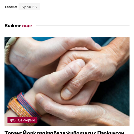
Тагове:
Брой 55
Вижте
още
ФОТОГРАФИЯ
Торанс Йорк разказва за живота си с Паркинсон