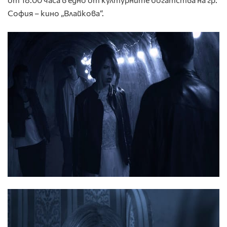
София – кино „Влайкова“.