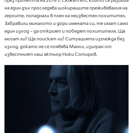
на един дъх проследява шокиращите преживявания на
героите, попаднали в плен на неизвестен похитител.
Забравили миналото и дори имената си, те имат само
един изход – да открият и победят похитителя. Ще
могат ли? Ще поискат ли? Ситуацията изглежда без
изход, докато не се появява Манол, изигран от
известният наш актьор Ники Сотиров.