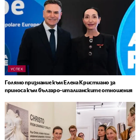
УСПЕХ
Голямо признание към Елена Кристиано за
приноса към българо-италианските отношения