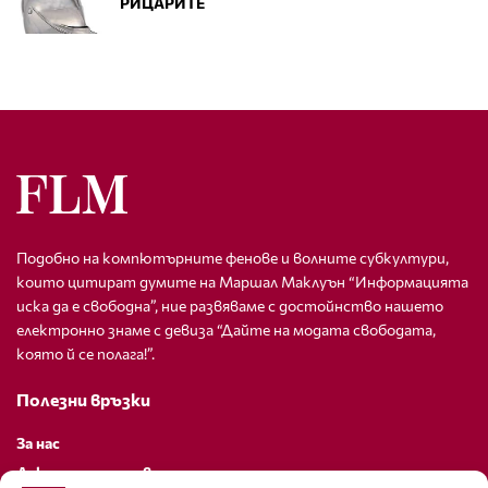
РИЦАРИТЕ
Подобно на компютърните фенове и волните субкултури,
които цитират думите на Маршал Маклуън “Информацията
иска да е свободна”, ние развяваме с достойнство нашето
електронно знаме с девиза “Дайте на модата свободата,
която й се полага!”.
Полезни връзки
За нас
Декларация за поверителност