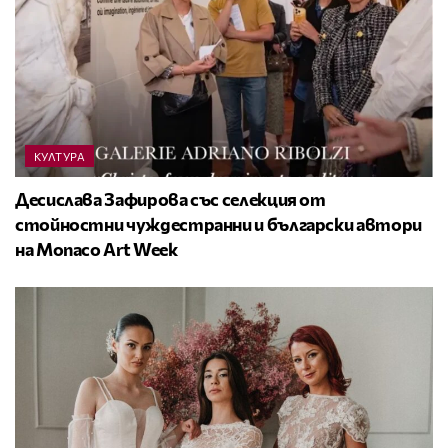
КУЛТУРА
Десислава Зафирова със селекция от
стойностни чуждестранни и български автори
на Monaco Art Week