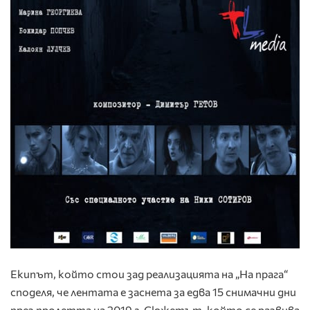
Екипът, който стои зад реализацията на „На прага“
споделя, че лентата е заснета за
едва 15 снимачни дни
през пролетта на 2019 г. Сюжетът, който се развива