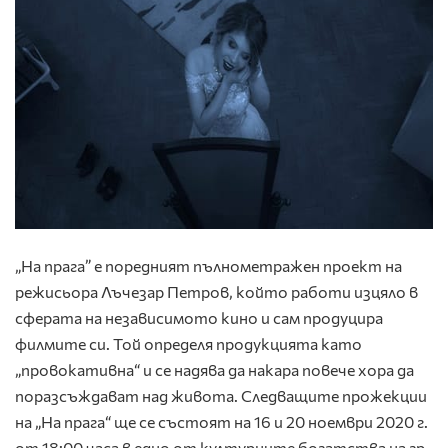
„На прага” е поредният пълнометражен проект на
режисьора Лъчезар Петров, който работи изцяло в
сферата на независимото кино и сам продуцира
филмите си. Той определя продукцията като
„провокативна“ и се надява да накара повече хора да
поразсъждават над живота. Следващите прожекции
на „На прага“ ще се състоят на 16 и 20 ноември 2020 г.
от 18:00 часа в едно от културните богатства на гр.