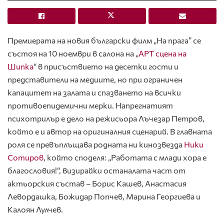
Премиерата на
новия български филм „На прага”
се
състоя на 10 ноември в салона на „
АРТ сцена на
Шипка
“ в присъствието на десетки гости и
представители на медиите, но при ограничен
капацитет на залата и спазването на всички
противоепидемични мерки.
Напрегнатият
психотрилър
е дело на режисьора
Лъчезар Петров
,
който е и автор на оригиналния сценарий. В главната
роля се превъплъщава родната ни кинозвезда
Ники
Сотиров
, който споделя: „Работата с млади хора е
благословия!“, визирайки останалата част от
актьорския състав – Борис Кашев, Анастасия
Левордашка, Божидар Попчев, Марина Георгиева и
Калоян Лулчев.