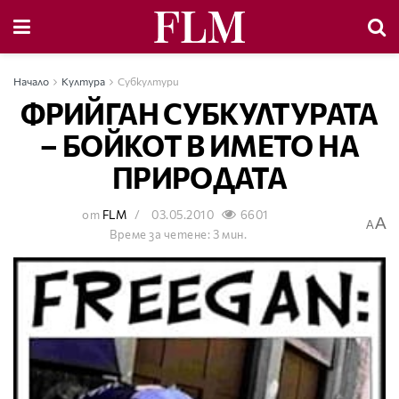
Начало
Култура
Субкултури
ФРИЙГАН СУБКУЛТУРАТА
– БОЙКОТ В ИМЕТО НА
ПРИРОДАТА
от
FLM
03.05.2010
6601
A
A
Време за четене: 3 мин.