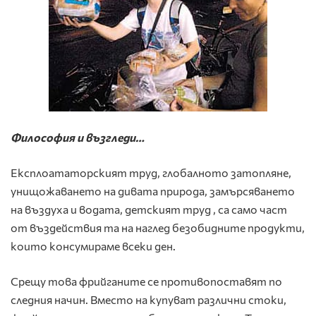
Философия и възгледи…
Експлоататорският труд, глобалното затопляне,
унищожаването на дивата природа, замърсяването
на въздуха и водата,
детският труд , са само част
от въздействия та на наглед безобидните продукти,
които консумираме всеки ден.
Срещу това фрийганите се противопоставят по
следния начин. Вместо на купуват различни стоки,