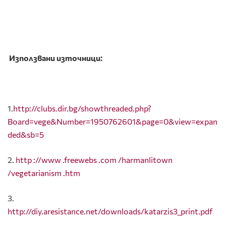
Използвани източници:
1.
http://clubs.dir.bg/showthreaded.php?
Board=vege&Number=1950762601&page=0&view=expan
ded&sb=5
2.
http ://www .freewebs .com /harmanlitown
/vegetarianism .htm
3.
http://diy.aresistance.net/downloads/katarzis3_print.pdf