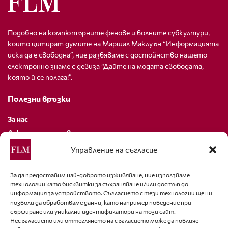
Подобно на компютърните фенове и волните субкултури,
които цитират думите на Маршал Маклуън “Информацията
иска да е свободна”, ние развяваме с достойнство нашето
електронно знаме с девиза “Дайте на модата свободата,
която й се полага!”.
Полезни връзки
За нас
Декларация за поверителност
Политика за бисквитки
Управление на съгласие
За контакти
За да предоставим най-доброто изживяване, ние използваме
технологии като бисквитки за съхраняване и/или достъп до
editor@fashion-lifestyle.net
информация за устройството. Съгласието с тези технологии ще ни
позволи да обработваме данни, като например поведение при
+359 88 227 33 47
сърфиране или уникални идентификатори на този сайт.
Несъгласието или оттеглянето на съгласието може да повлияе