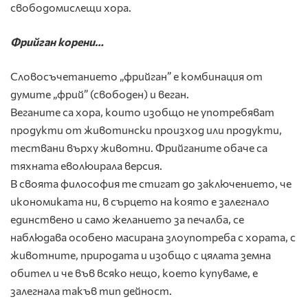
свободомислещи хора.
Фрийган корени…
Словосъчетанието „фрийган” е комбинация от
думите „фрий” (свободен) и веган.
Веганите са хора, които изобщо не употребяват
продукти от животински произход или продукти,
тествани върху животни. Фрийганите обаче са
тяхната еволюирала версия.
В своята философия те стигат до заключението, че
икономиката ни, в сърцето на която е залегнало
единствено и само желанието за печалба, се
наблюдава особено масирана злоупотреба с хората, с
животните, природата и изобщо с цялата земна
обител и че във всяко нещо, което купуваме, е
залегнала такъв тип дейност.