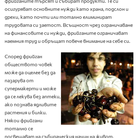
фрийганите търсят и събират продукти. Те си
осигуряват основните нужди като храна, подслон и
дрехи, като почти или тотално елиминират
трудовата си заетост. Всъщност чрез ограничаване
на финансовите си нужди, фрийганите ограничават
наемния труд и обръщат повече внимание на себе си.
Според фрийган
обществото човек
може да оцелее без да
пазарува от
супермакерти и може
да се лекува без аптеки,
ако познава ядливите
растения и билки.
Някои фрийгани
тотално се
посвещават на събираческия начин на живот,