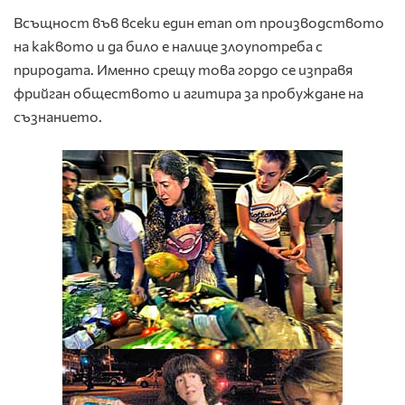
Всъщност във всеки един етап от производството
на каквото и да било е налице злоупотреба с
природата. Именно срещу това гордо се изправя
фрийган обществото и агитира за пробуждане на
съзнанието.