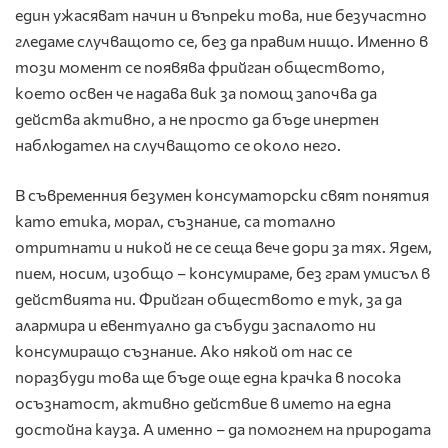
един ужасяват начин и въпреки това, ние безучастно
гледаме случващото се, без да правим нищо. Именно в
този момент се появява фрийган обществото,
което освен че надава вик за помощ започва да
действа активно, а не просто да бъде инертен
наблюдател на случващото се около него.
В съвременния безумен консуматорски свят понятия
като етика, морал, съзнание, са тотално
отритнати и никой не се сеща вече дори за тях. Ядем,
пием, носим, изобщо – консумираме, без грам умисъл в
действията ни. Фрийган обществото е тук, за да
алармира и евентуално да събуди заспалото ни
консумиращо съзнание. Ако някой от нас се
поразбуди това ще бъде още една крачка в посока
осъзнатост, активно действие в името на една
достойна кауза. А именно – да помогнем на природата