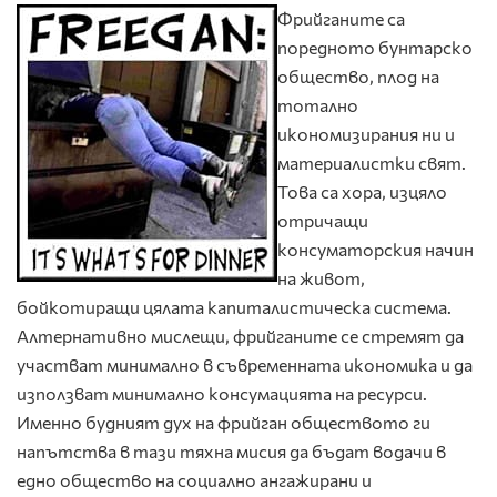
Фрийганите са
поредното бунтарско
общество, плод на
тотално
икономизирания ни и
материалистки свят.
Това са хора, изцяло
отричащи
консуматорския начин
на живот,
бойкотиращи цялата капиталистическа система.
Алтернативно мислещи, фрийганите се стремят да
участват минимално в съвременната икономика и да
използват минимално консумацията на ресурси.
Именно будният дух на фрийган обществото ги
напътства в тази тяхна мисия да бъдат водачи в
едно общество на социално ангажирани и