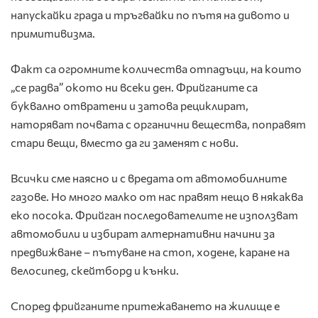
напускайки града и тръгвайки по пътя на дивото и
примитивизма.
Факт са огромните количества отпадъци, на които
„се радва” окото ни всеки ден. Фрийганите са
буквално отвратени и затова рециклират,
наторяват почвата с органични вещества, поправят
стари вещи, вместо да ги заменят с нови.
Всички сме наясно и с вредата от автомобилните
газове. Но много малко от нас правят нещо в някаква
еко посока. Фрийган последователите не използват
автомобили и избират алтернативни начини за
предвижване – пътуване на стоп, ходене, каране на
велосипед, скейтборд и кънки.
Според фрийганите притежаването на жилище е