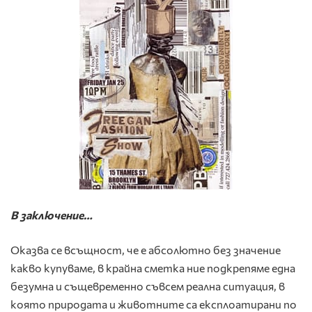
В заключение…
Оказва се всъщност, че е абсолютно без значение
какво купуваме, в крайна сметка ние подкрепяме една
безумна и същевременно съвсем реална ситуация, в
която природата и животните са експлоатирани по