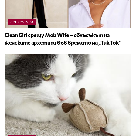
СУБКУЛТУРИ
Clean Girl срещу Mob Wife – сблъсъкът на
женските архетипи във времето на „ТикТок“