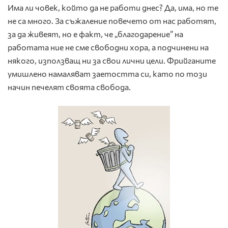
Има ли човек, който да не работи днес? Да, има, но те
не са много. За съжаление повечето от нас работят,
за да живеят, но е факт, че „благодарение” на
работата ние не сме свободни хора, а подчинени на
някого, използващ ни за свои лични цели. Фрийганите
умишлено намаляват заетостта си, като по този
начин печелят своята свобода.