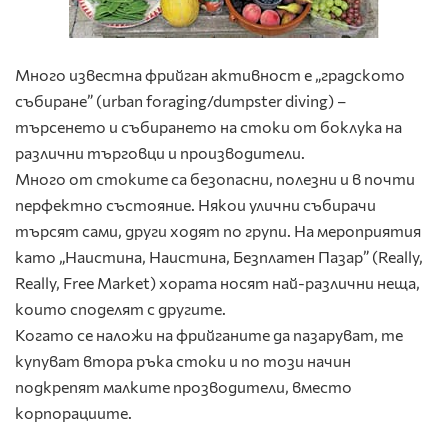
Много известна фрийган активност е „градското
събиране” (urban foraging/dumpster diving) –
търсенето и събирането на стоки от боклука на
различни търговци и производители.
Много от стоките са безопасни, полезни и в почти
перфектно състояние. Някои улични събирачи
търсят сами, други ходят по групи. На мероприятия
като „Наистина, Наистина, Безплатен Пазар” (Really,
Really, Free Market) хората носят най-различни неща,
които споделят с другите.
Когато се наложи на фрийганите да пазаруват, те
купуват втора ръка стоки и по този начин
подкрепят малките прозводители, вместо
корпорациите.