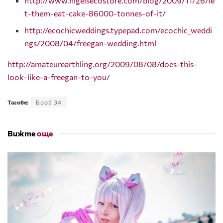
http://www.nigelsecostore.com/blog/2009/11/26/le
t-them-eat-cake-86000-tonnes-of-it/
http://ecochicweddings.typepad.com/ecochic_weddi
ngs/2008/04/freegan-wedding.html
http://amateurearthling.org/2009/08/08/does-this-
look-like-a-freegan-to-you/
Тагове:
Брой 34
Вижте
още