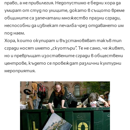
право, а не привилегия. Недопустимо е бедни хора да
умират от студ по улиците, докато в същото време
общините са запечатали множество празни сгради,
неспособни да извлекат печалба чрез отдаването им
под наем.
Хора, които окупират и възстановяват такъв тип
сгради носят името „скуотъри”. Те не само, че живят,
но и превръщат изоставените сгради в обществени
центрове, където се провеждат различни културни
мероприятия.