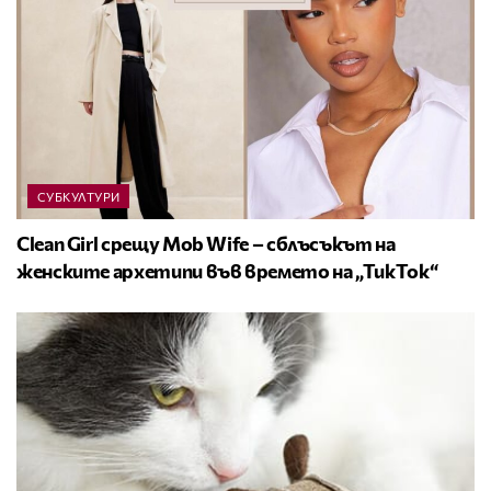
СУБКУЛТУРИ
Clean Girl срещу Mob Wife – сблъсъкът на
женските архетипи във времето на „ТикТок“