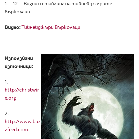
1. – 12. – Визия и стайлинг на тийнейджърите
върколаци
Видео:
Тийнейджъри Върколаци
Използвани
източници:
1.
http://christwir
e.org
2.
http://www.buz
zfeed.com