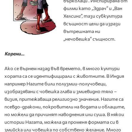
върколаци”. Инспирирана от
филми като „Здрач” и „Ван
Хелсинг”, тази субкултура
всъщност цели да изрази
вътрешната ни
„нечовешка” същност.
Корени…
Ако се върнем назад във времето, в много култури
хората са се идентифицирали с животните. В Индия
например Нагите били полузмии-получовеци,
изобразявани с човешка глава и змиевидно тяло –
визия, притежаваща религиозно значение. Нагите са
псевдо-дракони, покровители на водата и облаците,
но можели да причинят наводнения или суша. В някои
истории Нагата, можела да променя формата си в
змийска или човешка по собствено желание. Много