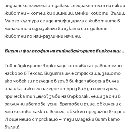
индиански племена отдавали специална чест на някои
животни – котешки хищници, мечки, койоти, вълци.
Много култури се идентифицирали с животните в
миналото и изразявали връзката си с дивите
животни по най-различни начини.
Визия и философия на тийнейджърите върколаци…
Тийнейджърите върколаци се появиха сравнително
наскоро в Тексас. Визията им е стряскаща, защото
ако човек ги погледне в гръб вижда забодена вълча
опашка, а ако ги огледне отпред вижда силен грим,
прическа тип „емо”, зъби на върколак, лещи за очи в
различни цветове, усни, вратове и ръце, обкичени с
множество халки и вериги, облекло предимно в черно.
И още нещо стряскащо – тези младежи вият като
вълци!