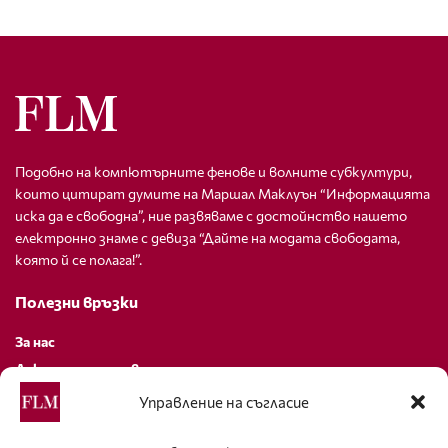
Подобно на компютърните фенове и волните субкултури,
които цитират думите на Маршал Маклуън “Информацията
иска да е свободна”, ние развяваме с достойнство нашето
електронно знаме с девиза “Дайте на модата свободата,
която й се полага!”.
Полезни връзки
За нас
Декларация за поверителност
Политика за бисквитки
Управление на съгласие
За контакти