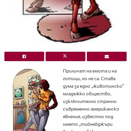
Приличат на емота и на
готици, но не са. Става
дума за едно „животинско”
младежко общество,
изключително странно
съвременно американско
явление, известно под
името „тийнейджъри