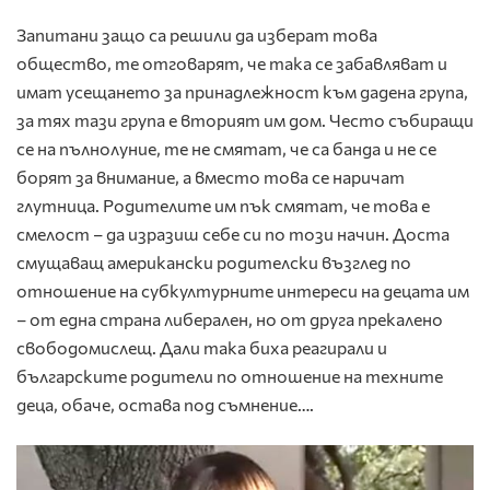
Запитани защо са решили да изберат това
общество, те отговарят, че така се забавляват и
имат усещането за принадлежност към дадена група,
за тях тази група е вторият им дом. Често събиращи
се на пълнолуние, те не смятат, че са банда и не се
борят за внимание, а вместо това се наричат
глутница. Родителите им пък смятат, че това е
смелост – да изразиш себе си по този начин. Доста
смущаващ американски родителски възглед по
отношение на субкултурните интереси на децата им
– от една страна либерален, но от друга прекалено
свободомислещ. Дали така биха реагирали и
българските родители по отношение на техните
деца, обаче, остава под съмнение….