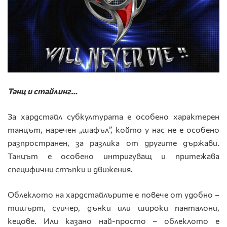
Танц и стайлинг…
За хардстайл субкултурата е особено характерен
танцът, наречен „шафъл”, който у нас не е особено
разпространен, за разлика от другите държави.
Танцът е особено интригуващ и притежава
специфични стъпки и движения.
Облеклото на хардстайлърите е повече от удобно –
тишърт, суичер, дънки или широки панталони,
кецове. Или казано най-просто – облеклото е