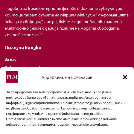
Подобно на компютърните фенове и волните субкултури,
които цитират думите на Маршал Маклуън “Информацията
иска да е свободна”, ние развяваме с достойнство нашето
електронно знаме с девиза “Дайте на модата свободата,
която й се полага!”.
Полезни връзки
За нас
Декларация за поверителност
Политика за бисквитки
Управление на съгласие
За контакти
За да предоставим най-доброто изживяване, ние използваме
технологии като бисквитки за съхраняване и/или достъп до
editor@fashion-lifestyle.net
информация за устройството. Съгласието с тези технологии ще ни
позволи да обработваме данни, като например поведение при
+359 88 227 33 47
сърфиране или уникални идентификатори на този сайт.
Несъгласието или оттеглянето на съгласието може да повлияе
неблагоприятно на определени характеристики и функции.
Последвайте ни