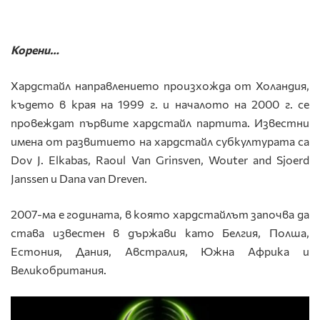
Корени…
Хардстайл направлението произхожда от Холандия,
където в края на 1999 г. и началото на 2000 г. се
провеждат първите хардстайл партита. Известни
имена от развитието на хардстайл субкултурата са
Dov J. Elkabas, Raoul Van Grinsven, Wouter and Sjoerd
Janssen и Dana van Dreven.
2007
-ма е годината, в която хардстайлът започва да
става известен в държави като Белгия, Полша,
Естония, Дания, Австралия, Южна Африка и
Великобритания.