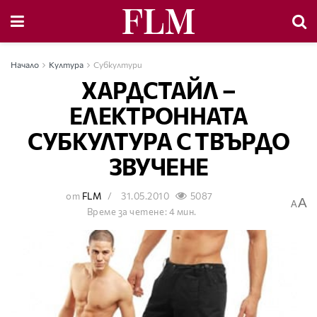
Начало
Култура
Субкултури
ХАРДСТАЙЛ –
ЕЛЕКТРОННАТА
СУБКУЛТУРА С ТВЪРДО
ЗВУЧЕНЕ
от
FLM
31.05.2010
5087
A
A
Време за четене: 4 мин.