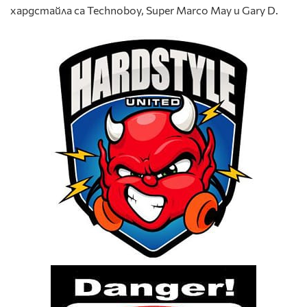
хардстайла са Technoboy, Super Marco May и Gary D.