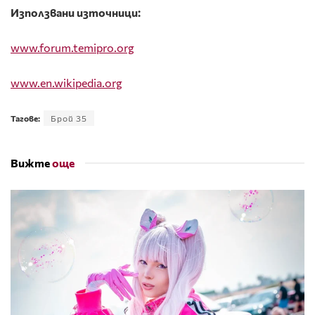
Използвани и
зточници:
www.forum.temipro.org
www.en.wikipedia.org
Тагове:
Брой 35
Вижте
още