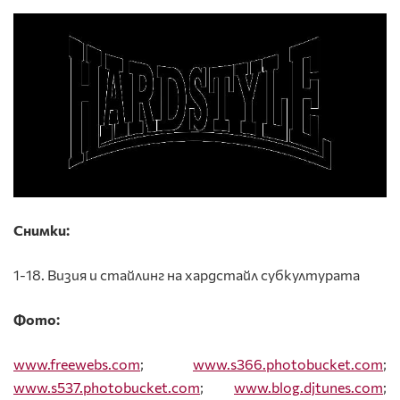
Снимки:
1-18. Визия и стайлинг на хардстайл субкултурата
Фото:
www.freewebs.com
;
www.s366.photobucket.com
;
www.s537.photobucket.com
;
www
.
blog
.
djtunes
.
com
;