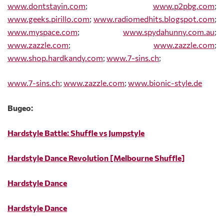
www.dontstayin.com
;
www
.
p
2
pbg
.
com
;
www.geeks.pirillo.com
;
www.radiomedhits.blogspot.com
;
www
.
myspace
.
com
;
www.spydahunny.com.au
;
www
.
zazzle
.
com
;
www
.
zazzle
.
com
;
www.shop.hardkandy.com
;
www.7-sins.ch
;
www.7-sins.ch
;
www.zazzle.com
;
www.bionic-style.de
Видео:
Hardstyle Battle: Shuffle vs Jumpstyle
Hardstyle Dance Revolution [Melbourne Shuffle]
Hardstyle Dance
Hardstyle Dance