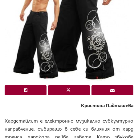
Кристина Пайташева
Хардстайлът е електронно музикално субкултурно
направление, събиращо в себе си влияния от хард
транса, хардкора, рейва, габата. Като звукова