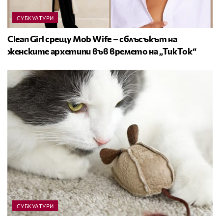
СУБКУЛТУРИ
Clean Girl срещу Mob Wife – сблъсъкът на
женските архетипи във времето на „ТикТок“
СУБКУЛТУРИ