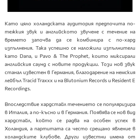
Като цяло холандската аудитория предпочита по-
тежкия звук и английското звучене с течение на
времето започва да се комбинира с по-хард
изпълнения. Така успешно се наложили изпълнители
като Dana, и Pavo & The Prophet, които миксирали
английския саунд с новите продукции. Този нов звук
станал известен в Германия, благодарение на немския
лейбъл Tracid Traxxx и на Blutonium Records и Resident E
Recordings.
Впоследствие хардстайл течението се популяризира
в Италия, а по-късно и в Германия. Появява се нов вид
хардстайл, който се радва на особен успех в
Холандия, а партитата са често срещано явление в
холандските клубове. Други известни имена от