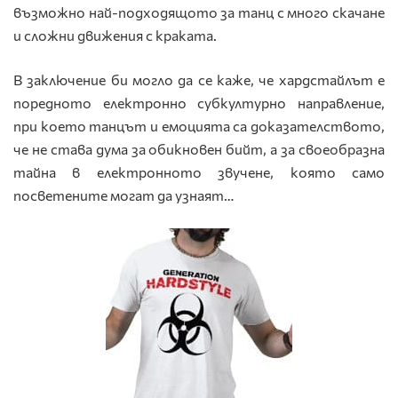
възможно най-подходящото за танц с много скачане
и сложни движения с краката.
В заключение би могло да се каже, че хардстайлът е
поредното електронно субкултурно направление,
при което танцът и емоцията са доказателството,
че не става дума за обикновен бийт, а за своеобразна
тайна в електронното звучене, която само
посветените могат да узнаят…