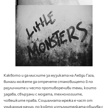
Каквото и да мислите за музиката на Лейди Гага,
винаги можете да отречете становището й по
различните и често противоречиви теми, които
задава, свързани с модата, технологиите,
човешките права. Социалната мрежа e част от
уникалния начин, по който изпълнителката общува с