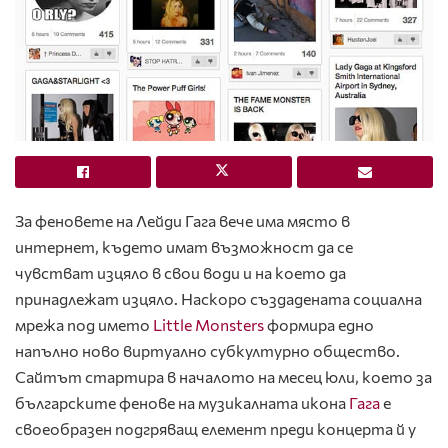
За феновете на Лейди Гага вече има място в
интернет, където имат възможност да се
чувстват изцяло в свои води и на което да
принадлежат изцяло. Наскоро създадената социална
мрежа под името
Little Monsters
формира едно
напълно ново виртуално субкултурно общество.
Сайтът стартира в началото на месец юли, което за
българските фенове на музикалната икона
Гага
е
своеобразен подгряващ елемент преди концерта й у