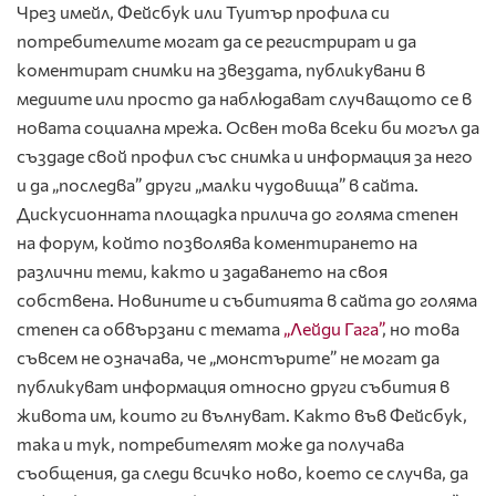
Чрез имейл, Фейсбук или Туитър профила си
потребителите могат да се регистрират и да
коментират снимки на звездата, публикувани в
медиите или просто да наблюдават случващото се в
новата социална мрежа. Освен това всеки би могъл да
създаде свой профил със снимка и информация за него
и да „последва” други „малки чудовища” в сайта.
Дискусионната площадка прилича до голяма степен
на форум, който позволява коментирането на
различни теми, както и задаването на своя
собствена. Новините и събитията в сайта до голяма
степен са обвързани с темата
„Лейди Гага”
, но това
съвсем не означава, че „монстърите” не могат да
публикуват информация относно други събития в
живота им, които ги вълнуват. Както във Фейсбук,
така и тук, потребителят може да получава
съобщения, да следи всичко ново, което се случва, да