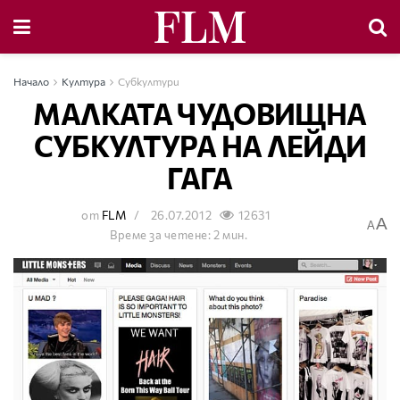
Начало
Култура
Субкултури
МАЛКАТА ЧУДОВИЩНА
СУБКУЛТУРА НА ЛЕЙДИ
ГАГА
от
FLM
26.07.2012
12631
A
A
Време за четене: 2 мин.