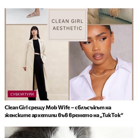
СУБКУЛТУРИ
Clean Girl срещу Mob Wife – сблъсъкът на
женските архетипи във времето на „ТикТок“