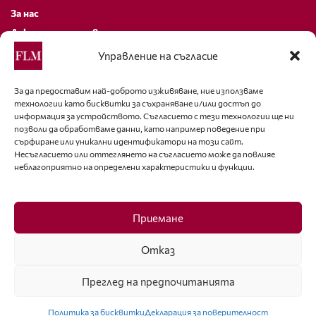
За нас
Декларация за поверителност
Политика за бисквитки
Управление на съгласие
За контакти
За да предоставим най-доброто изживяване, ние използваме
технологии като бисквитки за съхраняване и/или достъп до
editor@fashion-lifestyle.net
информация за устройството. Съгласието с тези технологии ще ни
позволи да обработваме данни, като например поведение при
+359 88 227 33 47
сърфиране или уникални идентификатори на този сайт.
Несъгласието или оттеглянето на съгласието може да повлияе
неблагоприятно на определени характеристики и функции.
Последвайте ни
Facebook
Приемане
Отказ
Преглед на предпочитанията
ISSN 1314-8915 Copyright © 2007-2025 Ot igla do konetz Ltd. & Fashion.bg
Ltd. All Rights Reserved
Политика за бисквитки
Декларация за поверителност