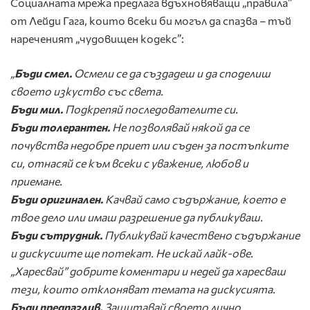
Социалната мрежа предлага вдъхновяващи „правила”
от Лейди Гага, които всеки би могъл да спазва – тъй
нареченият „чудовищен кодекс”:
„
Бъди смел.
Осмели се да създадеш и да споделиш
своето изкуство със света.
Бъди мил.
Подкрепяй последователите си.
Бъди толерантен.
Не позволявай някой да се
почувства недобре приет или съден за постъпките
си, отнасяй се към всеки с уважение, любов и
приемане.
Бъди оригинален.
Качвай само съдържание, което е
твое дело или имаш разрешение да публикуваш.
Бъди сътрудник.
Публикувай качествено съдържание
и дискусиите ще потекат. Не искай лайк-ове.
„Харесвай” добрите коментари и недей да харесваш
тези, които отклоняват темата на дискусията.
Бъди предпазлив.
Защитавай своето лично