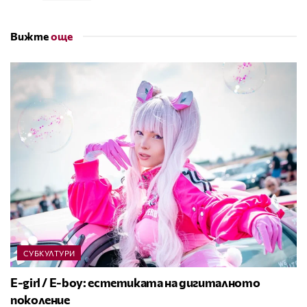
Вижте
още
СУБКУЛТУРИ
E-girl / E-boy: естетиката на дигиталното
поколение