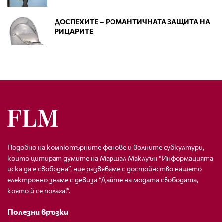
ДОСПЕХИТЕ – РОМАНТИЧНАТА ЗАЩИТА НА
РИЦАРИТЕ
Подобно на компютърните фенове и волните субкултури,
които цитират думите на Маршал Маклуън “Информацията
иска да е свободна”, ние развяваме с достойнство нашето
електронно знаме с девиза “Дайте на модата свободата,
която й се полага!”.
Полезни връзки