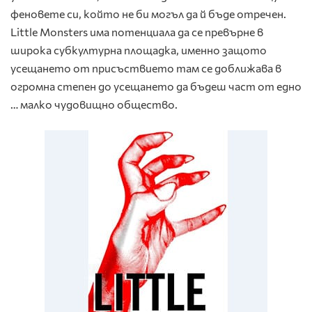
феновете си, който не би могъл да й бъде отречен.
Little Monsters има потенциала да се превърне в
широка субкултурна площадка, именно защото
усещането от присъствието там се доближава в
огромна степен до усещането да бъдеш част от едно
… малко чудовищно общество.