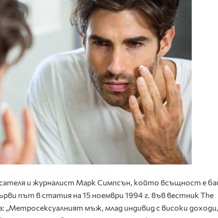
писателя и журналист Марк Симпсън, който всъщност е б
ърви път в статия на 15 ноември 1994 г. във вестник The
ра: „Метросексуалният мъж, млад индивид с високи доходи