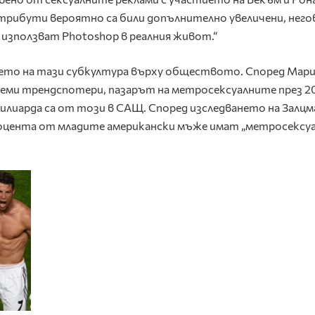
атрибути вероятно са били допълнително увеличени, нег
използват Photoshop в реалния живот.“
нието на тази субкултура върху обществото. Според Мар
леми трендспотери, пазарът на метросексуалните през 200
 милиарда са от този в САЩ. Според изследването на Залцм
оцента от младите американски мъже имат „метросексу