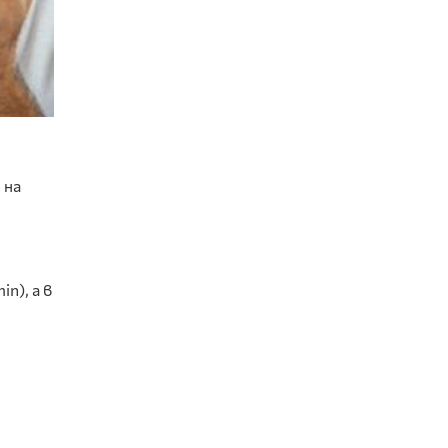
 на
n), а в