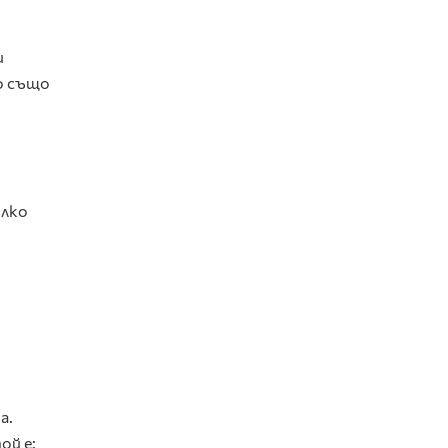
и
во също
олко
а.
ой е: