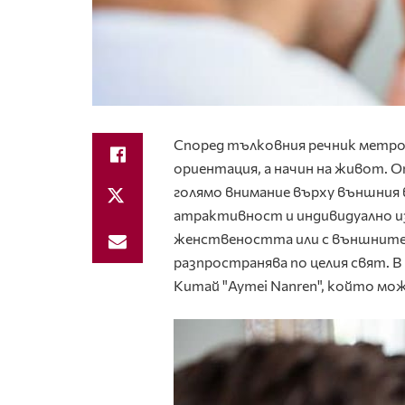
Според тълковния речник метрос
ориентация, а начин на живот. О
голямо внимание върху външния 
атрактивност и индивидуално из
женствеността или с външните п
разпространява по целия свят. В
Китай "Aymei Nanren", който мож