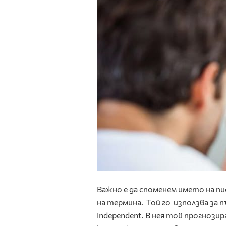
Важно е да споменем името на 
на термина. Той го използва за п
Independent. В нея той прогнози