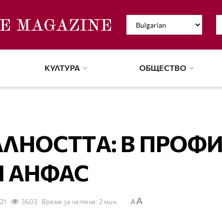
КУЛТУРА
ОБЩЕСТВО
ЛНОСТТA: В ПРОФ
И АНФАС
A
021
3603
Време за четене: 2 мин.
A