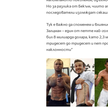
Но за разлика от Бекъм, чиито 
последователи изглеждат сякаш 
Тук е важно да споменем и влия
Залцман – един от петте най-го
бил 8 милиарда долара, като 2,3
тридесет до тридесет и пет пр
наклонности“