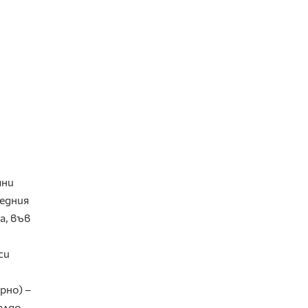
яни
ледния
а, във
си
рно) –
алдо.