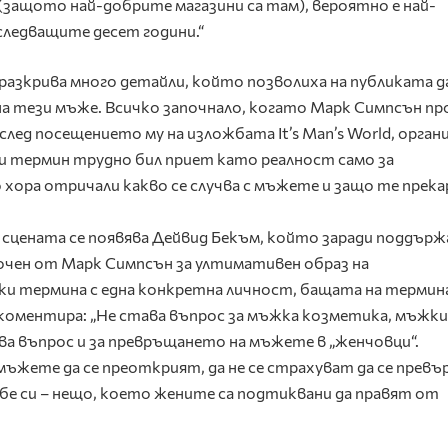
(защото най-добрите магазини са там), вероятно е най-
ледващите десет години.“
разкрива много детайли, който позволиха на публиката д
на тези мъже. Всичко започнало, когато Марк Симпсън пр
д посещението му на изложбата It’s Man’s World, орган
и термин трудно бил приет като реалност само за
хора отричали какво се случва с мъжете и защо те прек
а сцената се появява Дейвид Бекъм, който заради поддърж
сочен от Марк Симпсън за ултимативен образ на
и термина с една конкретна личност, бащата на термина
 коментира: „Не става въпрос за мъжка козметика, мъжки
ва въпрос и за превръщането на мъжете в „женчовци“.
жете да се преоткрият, да не се страхуват да се превъ
ебе си – нещо, което жените са подтиквани да правят от