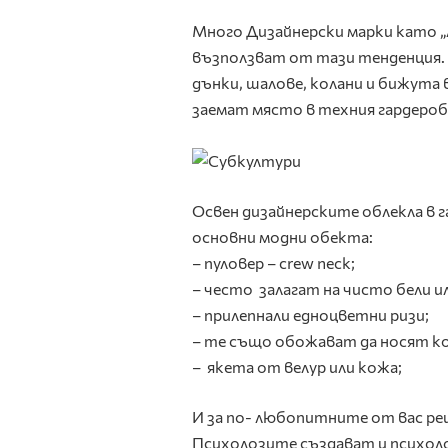
Много Дизайнерски марки като „Ар
възползват от тази тенденция. 
дънки, шалове, колани и бижута
заемат място в техния гардероб
Освен дизайнерските облекла в 
основни модни обекта:
– пуловер – crew neck;
– често залагат на чисто бели и
– прилепнали едноцветни ризи;
– те също обожават да носят к
– якета от велур или кожа;
И за по- любопитните от вас ре
Психолозите създават и психоло