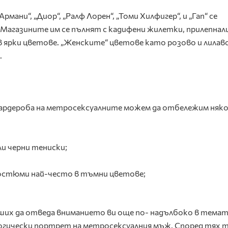
мани“, „Диор“, „Ралф Лорен“, „Томи Хилфигер“, и „Гап“ се
Магазините им се пълнят с кадифени жилетки, прилепнал
 в ярки цветове. „Женските“ цветове като розово и лила
.
гардероба на метросексуалните можем да отбележим няк
ли черни тениски;
остюми най-често в тъмни цветове;
ших да отведа вниманието ви още по- надълбоко в темат
гически портрет на метросексуалния мъж. Според тях т