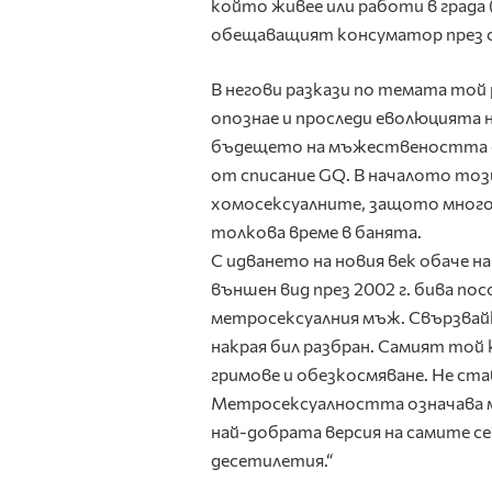
който живее или работи в града 
обещаващият консуматор през с
В негови разкази по темата той 
опознае и проследи еволюцията 
бъдещето на мъжествеността сле
от списание GQ. В началото тоз
хомосексуалните, защото много 
толкова време в банята.
С идването на новия век обаче н
външен вид през 2002 г. бива по
метросексуалния мъж. Свързвайк
накрая бил разбран. Самият той
гримове и обезкосмяване. Не ста
Метросексуалността означава мъ
най-добрата версия на самите с
десетилетия.“