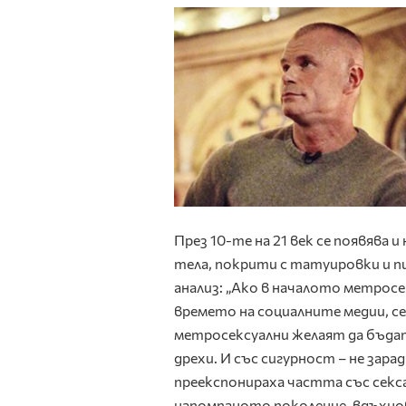
През 10-те на 21 век се появява 
тела, покрити с татуировки и п
анализ: „Ако в началото метросе
времето на социалните медии, 
метросексуални желаят да бъдат 
дрехи. И със сигурност – не зар
преекспонираха частта със секса,
напомпаното поколение, вдъхнов