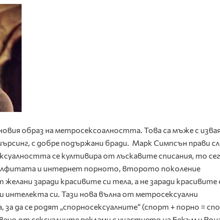
и новия образ на метросексоалността. Това са мъже с изва
иърсинг, с добре подържани бради. Марк Симпсън прави с
ксуалността се култивира от лъскавите списания, то сег
селфитата и интернет порното, второто поколение
желани заради красивите си тела, а не заради красивите 
ади интелекта си. Тази нова вълна от метросексуални
 за да се родят „спорносексуалните“ (спорт + порно = спо
ено от сексуалните реклами с участието на Бекъм и Рон