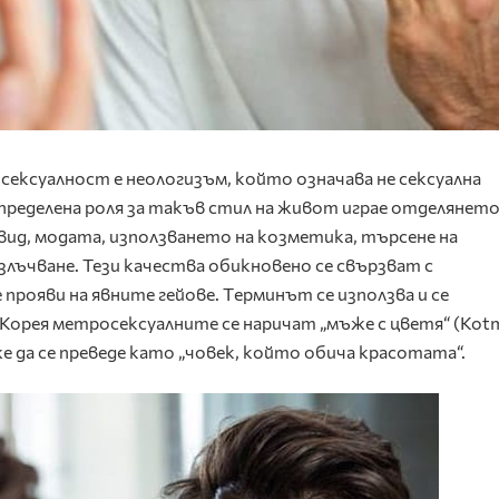
ексуалност е неологизъм, който означава не сексуална
пределена роля за такъв стил на живот играе отделянето
вид, модата, използването на козметика, търсене на
лъчване. Тези качества обикновено се свързват с
рояви на явните гейове. Tерминът се използва и се
 Корея метросексуалните се наричат „мъжe с цветя“ (Kotmi
е да се преведе като „човек, който обича красотата“.