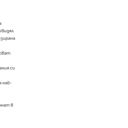
а
овидял
изирана
арват
ания си
 най-
рнат в