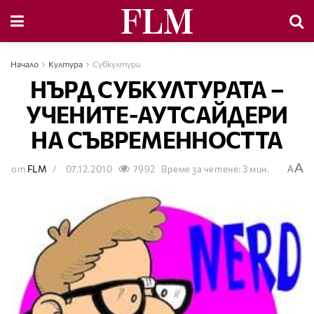
Начало
Култура
Субкултури
НЪРД СУБКУЛТУРАТА –
УЧЕНИТЕ-АУТСАЙДЕРИ
НА СЪВРЕМЕННОСТТА
A
от
FLM
07.12.2010
7992
Време за четене: 3 мин.
A