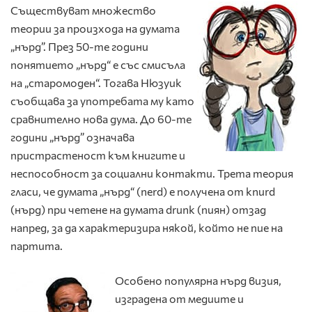
Съществуват множество
теории за произхода на думата
„нърд”. През 50-те години
понятието „нърд“ е със смисъла
на „старомоден“. Тогава Нюзуик
съобщава за употребата му като
сравнително нова дума. До 60-те
години „нърд” означава
пристрастеност към книгите и
неспособност за социални контакти. Трета теория
гласи, че думата „нърд“ (nerd) е получена от knurd
(нърд) при четене на думата drunk (пиян) отзад
напред, за да характеризира някой, който не пие на
партита.
Особено популярна нърд визия,
изградена от медиите и