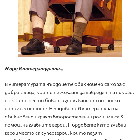
Нърд в литературата…
В литературата нърдовете обикновено са хора с
добри сърца, които не желаят да навредят на никого,
но които често биват използвани от по-ниско
интелигентните. Нърдовете в литературата
обикновено играят второстепенни роли или са в
помощ на главните герои. Нърдовете като главни
герои често са супергерои, които пазят