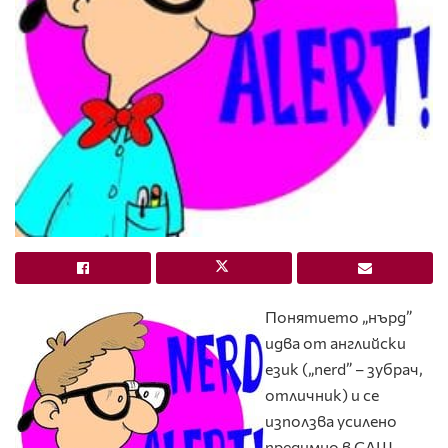
Понятието „нърд”
идва от английски
език („nerd” – зубрач,
отличник) и се
използва усилено
предимно в САЩ.