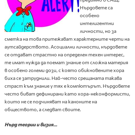
Нърдовете са
особено
интелигентни
личности, но за
сметка на това притежават характерните черти на
аутсайдерството. Асоциални личности, нърдовете
се отдават страстно на определен техен интерес,
те имат нужда да поемат знание от сложна материя
в особено големи дози, с която обикновените хора
биха се затруднили. Най-често срещаната такава
страст към знание у тях е компютърът. Нърдовете
често биват дефинирани като хора-неконформисти,
които не се подчиняват на каноните на
обществото, а следват своите.
Нърд теории
и визия…