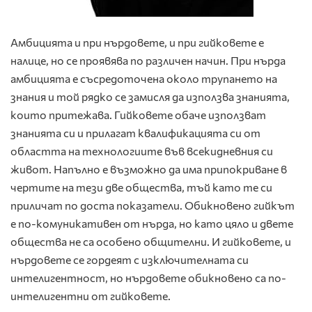
Амбицията и при нърдовете, и при гийковете е
налице, но се проявява по различен начин. При нърда
амбицията е съсредоточена около трупането на
знания и той рядко се замисля да използва знанията,
които притежава. Гийковете обаче използват
знанията си и прилагат квалификацията си от
областта на технологиите във всекидневния си
живот. Напълно е възможно да има припокриване в
чертите на тези две общества, тъй като те си
приличат по доста показатели. Обикновено гийкът
е по-комуникативен от нърда, но като цяло и двете
общества не са особено общителни. И гийковете, и
нърдовете се гордеят с изключителната си
интелигентност, но нърдовете обикновено са по-
интелигентни от гийковете.