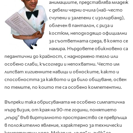
анимациите, представлява младеж
с дебели черни очила (най-често
счупени и залепени с изолирбанд),
облечен в панталон, с риза и
костюм, неподходящо официални
за съответната среда, в която се
намира. Нърдовете обикновено са
педантични до крайност, с наднормено тегло или
особено слаби, късогледи и непохватни. Често им
липсват хигиенните навици и обноските, както и
способността за каквото и да било общуване, освен
по темите, по които те са особено компетентни.
Въпреки така обрисуваната не особено симпатична
нърд визия, от края на 90-те години, понятието
„нърд” във виртуалното пространство се превръща
в положително явление, характерно за технически
компетентни хора. Макар че „нърд“ и „гийк“ се