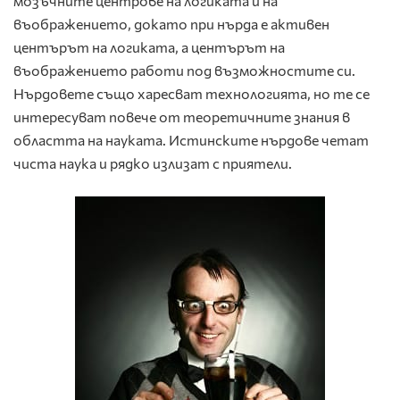
мозъчните центрове на логиката и на
въображението, докато при нърда е активен
центърът на логиката, а центърът на
въображението работи под възможностите си.
Нърдовете също харесват технологията, но те се
интересуват повече от теоретичните знания в
областта на науката. Истинските нърдове четат
чиста наука и рядко излизат с приятели.