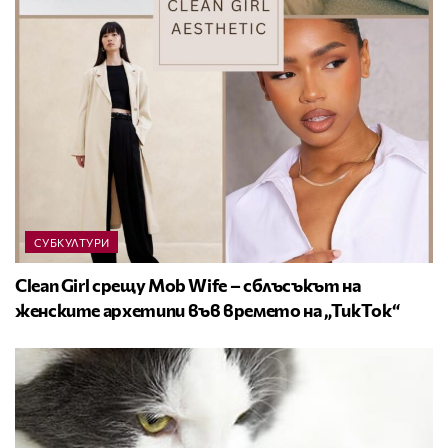
СУБКУЛТУРИ
Clean Girl срещу Mob Wife – сблъсъкът на
женските архетипи във времето на „ТикТок“