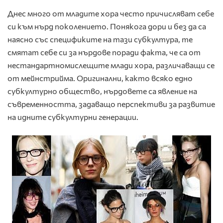
Днес много от младите хора често причисляват себе
си към нърд поколението. Понякога дори и без да са
наясно със спецификите на тази субкултура, те
смятат себе си за нърдове поради факта, че са от
нестандартномислещите млади хора, различаващи се
от мейнстрийма. Оригинални, както всяко едно
субкултурно общество, нърдовете са явление на
съвременността, задаващо перспективи за развитие
на идните субкултурни генерации.