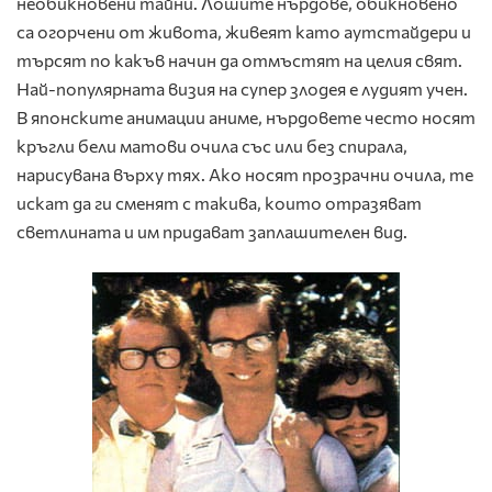
необикновени тайни. Лошите нърдове, обикновено
са огорчени от живота, живеят като аутстайдери и
търсят по какъв начин да отмъстят на целия свят.
Най-популярната визия на супер злодея е лудият учен.
В японските анимации аниме, нърдовете често носят
кръгли бели матови очила със или без спирала,
нарисувана върху тях. Ако носят прозрачни очила, те
искат да ги сменят с такива, които отразяват
светлината и им придават заплашителен вид.