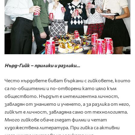
Нърд-Г
ийк – прилики и разлики…
Често нърдовете биват бъркани с гийковете, които
са по-общителни и по-отворени като цяло към
обществото. Нърдът е интелигентна личност,
завладян от знанието и ученето, а за разлика от него,
гийкът е личност, завладяна само от технологията.
Много гийкове обаче гледат филми и четат
художествена литература. При гийка са активни