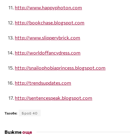
http://www.happyphoton.com
http://bookchase.blogspot.com
http://www.slipperybrick.com
http://worldoffancydress.com
http://snailophobiaprincess.blogspot.com
http://trendsupdates.com
http://sentencespeak.blogspot.com
Тагове:
Брой 40
Вижте
още