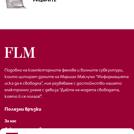
Подобно на компютърните фенове и волните субкултури,
които цитират думите на Маршал Маклуън “Информацията
иска да е свободна”, ние развяваме с достойнство нашето
електронно знаме с девиза “Дайте на модата свободата,
която й се полага!”.
Полезни връзки
За нас
Декларация за поверителност