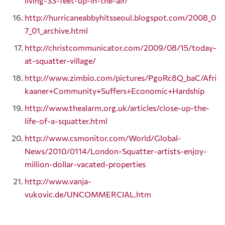
living-33-feet-up-in-the-air/
http://hurricaneabbyhitsseoul.blogspot.com/2008_0
7_01_archive.html
http://christcommunicator.com/2009/08/15/today-
at-squatter-village/
http://www.zimbio.com/pictures/PgoRc8Q_baC/Afri
kaaner+Community+Suffers+Economic+Hardship
http://www.thealarm.org.uk/articles/close-up-the-
life-of-a-squatter.html
http://www.csmonitor.com/World/Global-
News/2010/0114/London-Squatter-artists-enjoy-
million-dollar-vacated-properties
http://www.vanja-
vukovic.de/UNCOMMERCIAL.htm