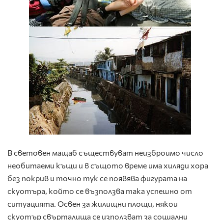
В световен мащаб съществуват неизброимо число
необитаеми къщи и в същото време има хиляди хора
без покрив и точно тук се появява фигурата на
скуотъра, който се възползва така успешно от
ситуацията. Освен за жилищни площи, някои
скуотър свърталища се използват за социални