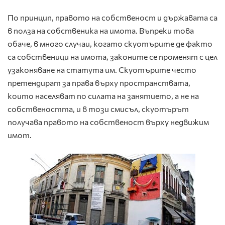
По принцип, правото на собственост и държавата са
в полза на собственика на имота. Въпреки това
обаче, в много случаи, когато скуотърите де факто
са собственици на имота, законите се променят с цел
узаконяване на статута им. Скуотърите често
претендират за права върху пространствата,
които населяват по силата на занятието, а не на
собствеността, и в този смисъл, скуотърът
получава правото на собственост върху недвижим
имот.