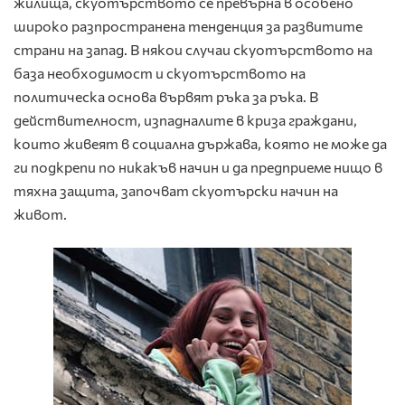
жилища, скуотърството се превърна в особено
широко разпространена тенденция за развитите
страни на запад. В някои случаи скуотърството на
база необходимост и скуотърството на
политическа основа вървят ръка за ръка. В
действителност, изпадналите в криза граждани,
които живеят в социална държава, която не може да
ги подкрепи по никакъв начин и да предприеме нищо в
тяхна защита, започват скуотърски начин на
живот.