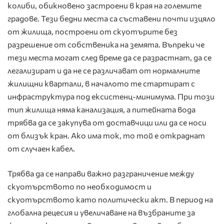
колиби, обикновено застроени в края на големите
градове. Тези бедни места са съставени почти изцяло
от жилища, построени от скуотърите без
разрешение от собственика на земята. Въпреки че
тези места могат след време да се разрастнат, да се
легализират и да не се различават от нормалните
жилищни квартали, в началото те стартират с
инфраструктура под ексистенц-минимума. При този
тип жилища няма канализация, а питейната вода
трябва да се закупува от доставчици или да се носи
от близък кран. Ако има ток, то той е откраднат
от случаен кабел.
Трябва да се направи важно разграничение между
скуотърството по необходимост и
скуотърството като политически акт. В период на
глобална рецесия и увеличаване на възбраните за