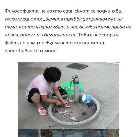
Философията, на която един скуот се подчинява,
гласи следното:
„Земята трябва да принадлежи на
тези, които я използват, и ние всички имаме право на
храна, подслон и безопасност”.
Това е неоспорим
факт, но нима превземането е начинът за
придобиване на имот?