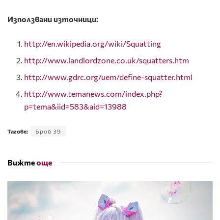
Използвани източници:
http://en.wikipedia.org/wiki/Squatting
http://www.landlordzone.co.uk/squatters.htm
http://www.gdrc.org/uem/define-squatter.html
http://www.temanews.com/index.php?
p=tema&iid=583&aid=13988
Тагове:
Брой 39
Вижте
още