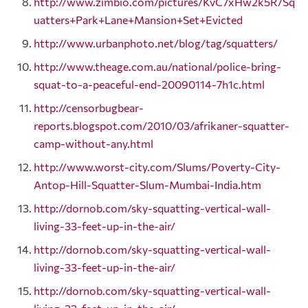
http://www.zimbio.com/pictures/KvC7xHw2k5R/Sq
uatters+Park+Lane+Mansion+Set+Evicted
http://www.urbanphoto.net/blog/tag/squatters/
http://www.theage.com.au/national/police-bring-
squat-to-a-peaceful-end-20090114-7h1c.html
http://censorbugbear-
reports.blogspot.com/2010/03/afrikaner-squatter-
camp-without-any.html
http://www.worst-city.com/Slums/Poverty-City-
Antop-Hill-Squatter-Slum-Mumbai-India.htm
http://dornob.com/sky-squatting-vertical-wall-
living-33-feet-up-in-the-air/
http://dornob.com/sky-squatting-vertical-wall-
living-33-feet-up-in-the-air/
http://dornob.com/sky-squatting-vertical-wall-