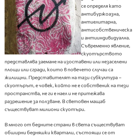
се определя като
антибуржоазна,
антиелитарна,
антисобственическа
и антииндивидуална.
Съвременно явление,
скуотърството
представлява заемане на изоставени или незаселени
площи или сгради, които в повечето случаи са
жилищни. Представителят на тази субкултура –
скуотърът, е човек, който не е собственик на тези
пространства, не ги е наел и не притежава
разрешение за ползване. В световен мащаб
съществуват милиони скуотъри.
В много от бедните страни в света съществуват
обширни бедняшки квартали, състоящи се от