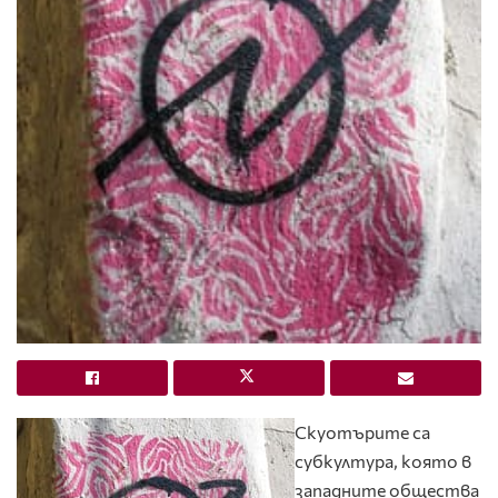
Скуотърите са
субкултура, която в
западните общества