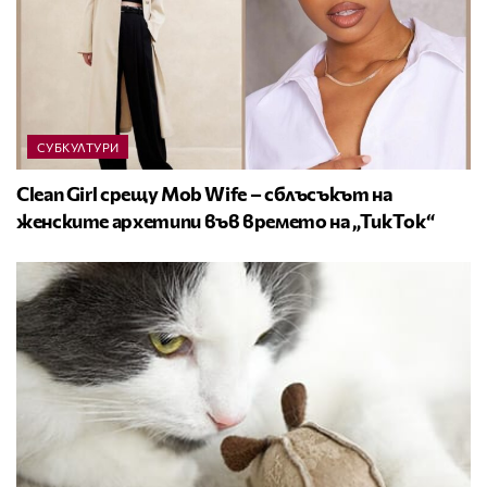
СУБКУЛТУРИ
Clean Girl срещу Mob Wife – сблъсъкът на
женските архетипи във времето на „ТикТок“