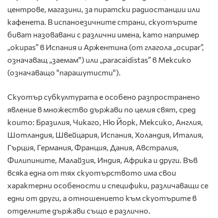
центрове, магазини, за пиратски радиостанции или
кафенета. В испаноезичните страни, скуотърите
биват назовавани с различни имена, като например
„okupas” в Испания и Аржентина (от глагола „ocupar”,
означаващ „заемам") или „paracaidistas” в Мексико
(означаващо "парашутисти").
Скуотър субкултурата е особено разпространено
явление в множество държави по целия свят, сред
които: Бразилия, Чикаго, Ню Йорк, Мексико, Англия,
Шотландия, Швейцария, Испания, Холандия, Италия,
Гърция, Германия, Франция, Дания, Австралия,
Филипините, Малайзия, Индия, Африка и други. Във
всяка една от тях скуотърството има свои
характерни особености и специфики, различаващи се
едни от други, а отношението към скуотърите в
отделните държави също е различно.