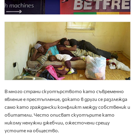
В много страни скуотърството като съвременно
явление е престъпление, докато в други се разглежда
само като граждански конфликт между собственик и
обитатели. Често описват скуотърите като
никому ненужни джебчии, ожесточени срещу
устоите на общество.