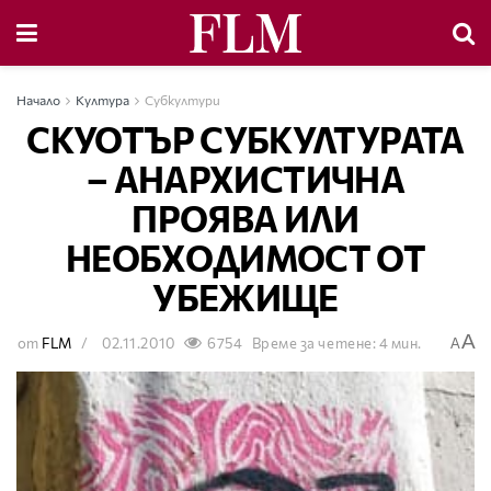
Начало
Култура
Субкултури
СКУОТЪР СУБКУЛТУРАТА
– АНАРХИСТИЧНА
ПРОЯВА ИЛИ
НЕОБХОДИМОСТ ОТ
УБЕЖИЩЕ
A
от
FLM
02.11.2010
6754
Време за четене: 4 мин.
A