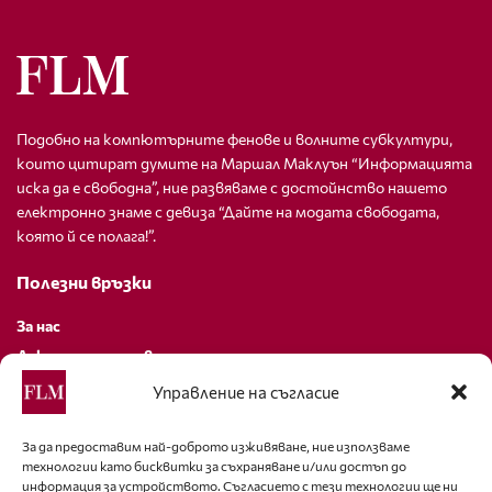
Подобно на компютърните фенове и волните субкултури,
които цитират думите на Маршал Маклуън “Информацията
иска да е свободна”, ние развяваме с достойнство нашето
електронно знаме с девиза “Дайте на модата свободата,
която й се полага!”.
Полезни връзки
За нас
Декларация за поверителност
Политика за бисквитки
Управление на съгласие
За контакти
За да предоставим най-доброто изживяване, ние използваме
технологии като бисквитки за съхраняване и/или достъп до
editor@fashion-lifestyle.net
информация за устройството. Съгласието с тези технологии ще ни