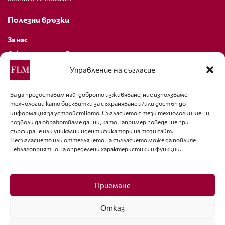
Полезни връзки
За нас
Декларация за поверителност
Политика за бисквитки
Управление на съгласие
За контакти
За да предоставим най-доброто изживяване, ние използваме
технологии като бисквитки за съхраняване и/или достъп до
editor@fashion-lifestyle.net
информация за устройството. Съгласието с тези технологии ще ни
позволи да обработваме данни, като например поведение при
+359 88 227 33 47
сърфиране или уникални идентификатори на този сайт.
Несъгласието или оттеглянето на съгласието може да повлияе
неблагоприятно на определени характеристики и функции.
Последвайте ни
Facebook
Приемане
Отказ