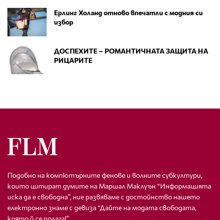
Ерлинг Холанд отново впечатли с модния си
избор
ДОСПЕХИТЕ – РОМАНТИЧНАТА ЗАЩИТА НА
РИЦАРИТЕ
Подобно на компютърните фенове и волните субкултури,
които цитират думите на Маршал Маклуън “Информацията
иска да е свободна”, ние развяваме с достойнство нашето
електронно знаме с девиза “Дайте на модата свободата,
която й се полага!”.