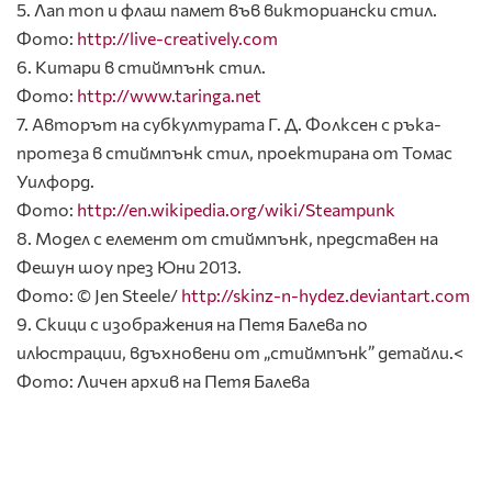
5. Лап топ и флаш памет във викториански стил.
Фото:
http://live-creatively.com
6. Китари в стиймпънк стил.
Фото:
http://www.taringa.net
7. Авторът на субкултурата Г. Д. Фолксен с ръка-
протеза в стиймпънк стил, проектирана от Томас
Уилфорд.
Фото:
http://en.wikipedia.org/wiki/Steampunk
8. Модел с елемент от стиймпънк, представен на
Фешун шоу през Юни 2013.
Фото: © Jen Steele/
http://skinz-n-hydez.deviantart.com
9. Скици с изображения на Петя Балева по
илюстрации, вдъхновени от „стиймпънк” детайли.<
Фото: Личен архив на Петя Балева