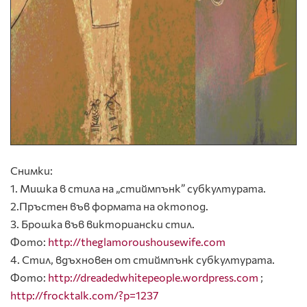
Снимки:
1. Мишка в стила на „стиймпънк” субкултурата.
2.Пръстен във формата на октопод.
3. Брошка във викториански стил.
Фото:
http://theglamoroushousewife.com
4. Стил, вдъхновен от стиймпънк субкултурата.
Фото:
http://dreadedwhitepeople.wordpress.com
;
http://frocktalk.com/?p=1237