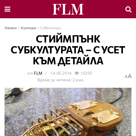
Начало
Култура
Субкултури
СТИЙМПЪНК
СУБКУЛТУРАТА – С УСЕТ
КЪМ ДЕТАЙЛА
от
FLM
14.05.2014
10297
A
A
Време за четене: 2 мин.