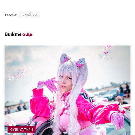
Тагове:
Брой 72
Вижте
още
СУБКУЛТУРИ