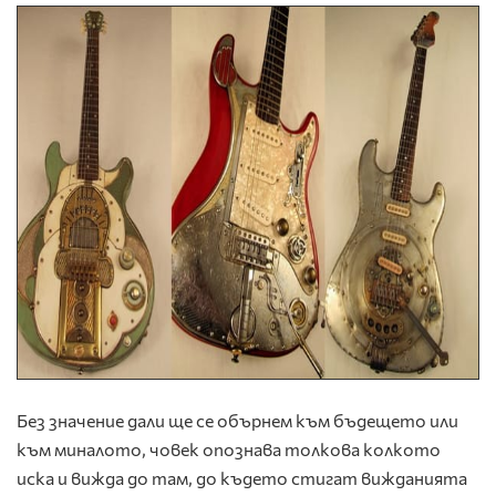
Без значение дали ще се обърнем към бъдещето или
към миналото, човек опознава толкова колкото
иска и вижда до там, до където стигат вижданията