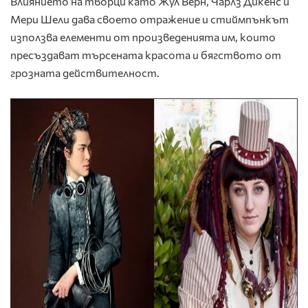
Влиянието на творци като Жул Верн, Чарлз Дикенс и
Мери Шели дава своето отражение и стиймпънкът
използва елементи от произведенията им, които
пресъздават търсената красота и бягството от
грозната действителност.