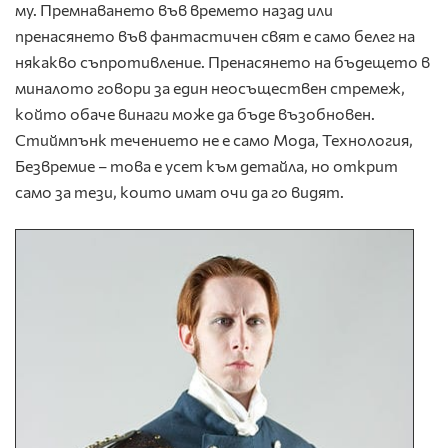
му. Премнаването във времето назад или
пренасянето във фантастичен свят е само белег на
някакво съпротивление. Пренасянето на бъдещето в
миналото говори за един неосъществен стремеж,
който обаче винаги може да бъде възобновен.
Стиймпънк течението не е само Мода, Технология,
Безвремие – това е усет към детайла, но открит
само за тези, които имат очи да го видят.