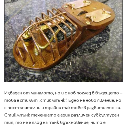
Изваден от миналото, но и с нов поглед в бъдещето –
това е стилът „стиймпънк”. Едно не ново явление, но
с постъпателни и трайни тактове в развитието си.
Стиймпънк течението е един различен субкултурен
тип, то не е плод на пънк вдъхновение, нито е