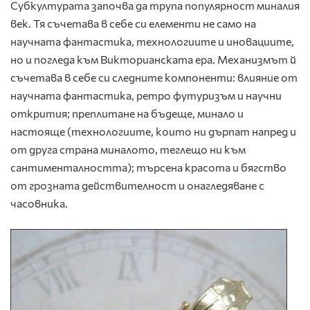
Субкултурата започва да трупа популярност миналия
век. Тя съчетава в себе си елементи не само на
научната фантастика, технологиите и иновациите,
но и погледа към Викторианската ера. Механизмът й
съчетава в себе си следните компоненти: влияние от
научната фантастика, ретро футуризъм и научни
открития; преплитане на бъдеще, минало и
настояще (технологиите, които ни дърпат напред и
от друга страна миналото, теглещо ни към
сантименталността); търсена красота и бягство
от грозната действителност и онагледяване с
часовника.