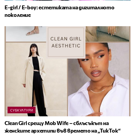
E-girl / E-boy: естетиката на дигиталното
поколение
СУБКУЛТУРИ
Clean Girl срещу Mob Wife – сблъсъкът на
женските архетипи във времето на „ТикТок“