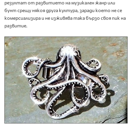
резултат от развитието на музикален жанр или
бунт срещу някоя друга култура, заради което не се
комерсиализира и не изживява така бързо своя пик на
развитие.