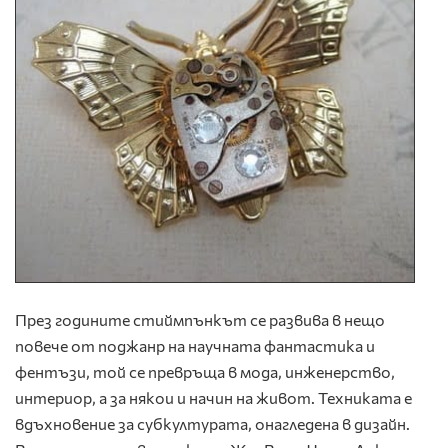
През годините стиймпънкът се развива в нещо
повече от поджанр на научната фантастика и
фентъзи, той се превръща в мода, инженерство,
интериор, а за някои и начин на живот. Техниката е
вдъхновение за субкултурата, онагледена в дизайн.