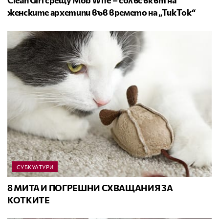
Clean Girl срещу Mob Wife – сблъсъкът на
женските архетипи във времето на „ТикТок“
СУБКУЛТУРИ
8 МИТА И ПОГРЕШНИ СХВАЩАНИЯ ЗА
КОТКИТЕ