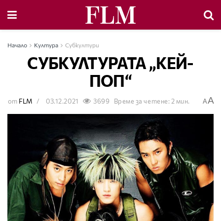
Начало
Култура
Субкултури
СУБКУЛТУРАТА „КЕЙ-
ПОП“
A
от
FLM
03.12.2021
3699
Време за четене: 2 мин.
A