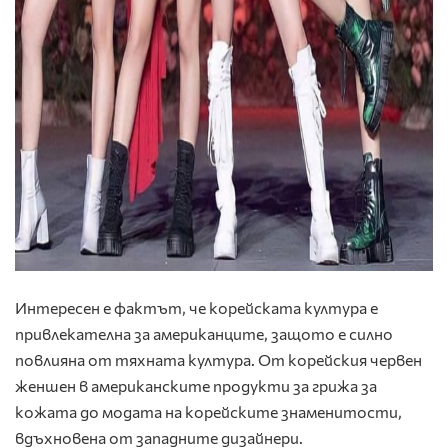
Интересен е фактът, че корейската култура е
привлекателна за американците, защото е силно
повлияна от тяхната култура. От корейския червен
женшен в американските продукти за грижа за
кожата до модата на корейските знаменитости,
вдъхновена от западните дизайнери.