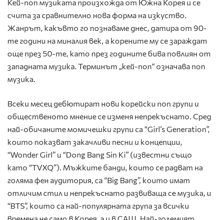
Кей-поп музиката произхожда от Южна Корея и се
счита за сравнително нова форма на изкуство.
Жанрът, какъвто го познаваме днес, датира от 90-
те години на миналия век, а корените му се зараждат
още през 50-те, като през годините бива повлиян от
западната музика. Терминът „кей-поп“ означава поп
музика.
Всеки месец дебютират нови корейски поп групи и
общественото мнение се изменя непрекъснато. Сред
най-обичаните момичешки групи са “Girl’s Generation”,
които показват закачливи песни и концепции,
“Wonder Girl” и “Dong Bang Sin Ki” (известни също
като “TVXQ”). Мъжките банди, които се радват на
голяма фен аудитория, са “Big Bang”, които имат
отличим стил и непрекъснато развиваща се музика, и
“BTS”, които са най-популярната група за всички
времена не само в Корея, а и в САЩ. Най-големият