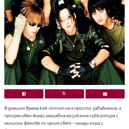
В днешно време кей-попът не е просто забавление, а
прогресивен жанр, мащабна музикална субкултура с
милиони фенове по целия свят – млади хора с