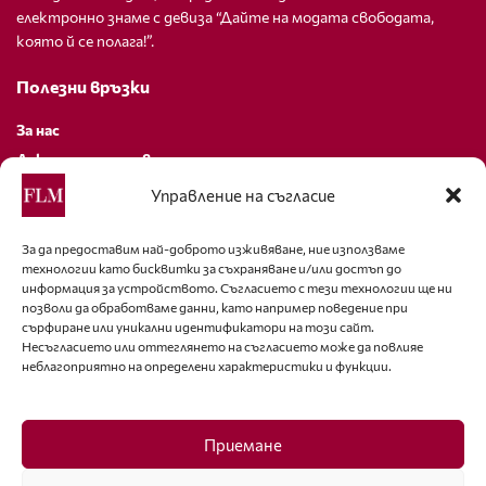
електронно знаме с девиза “Дайте на модата свободата,
която й се полага!”.
Полезни връзки
За нас
Декларация за поверителност
Политика за бисквитки
Управление на съгласие
За контакти
За да предоставим най-доброто изживяване, ние използваме
технологии като бисквитки за съхраняване и/или достъп до
editor@fashion-lifestyle.net
информация за устройството. Съгласието с тези технологии ще ни
позволи да обработваме данни, като например поведение при
+359 88 227 33 47
сърфиране или уникални идентификатори на този сайт.
Несъгласието или оттеглянето на съгласието може да повлияе
неблагоприятно на определени характеристики и функции.
Последвайте ни
Facebook
Приемане