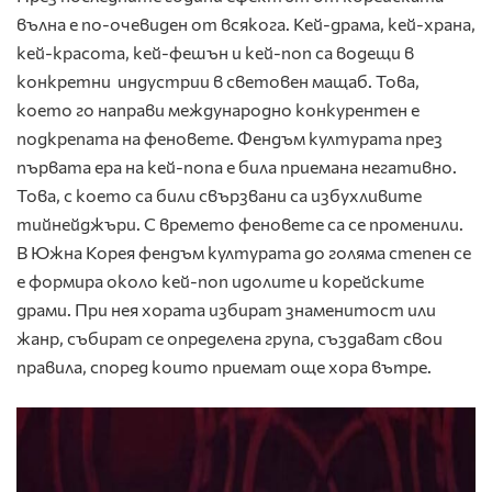
вълна е по-очевиден от всякога. Кей-драма, кей-храна,
кей-красота, кей-фешън и кей-поп са водещи в
конкретни индустрии в световен мащаб. Това,
което го направи международно конкурентен е
подкрепата на феновете. Фендъм културата през
първата ера на кей-попа е била приемана негативно.
Това, с което са били свързвани са избухливите
тийнейджъри. С времето феновете са се променили.
В Южна Корея фендъм културата до голяма степен се
е формира около кей-поп идолите и корейските
драми. При нея хората избират знаменитост или
жанр, събират се определена група, създават свои
правила, според които приемат още хора вътре.