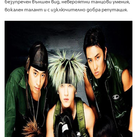
безупречен външен вид, невероятни танцови умения,
вокален талант и с изключително добра репутация.