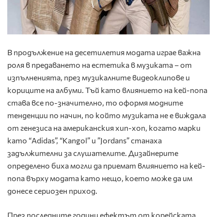
В продължение на десетилетия модата играе важна
роля в предаването на естетика в музиката – от
изпълненията, през музикалните видеоклипове и
кориците на албуми. Тъй като влиянието на кей-попа
става все по-значително, то оформя модните
тенденции по начин, по който музиката не е виждала
от генезиса на американския хип-хоп, когато марки
като “Adidas”, “Kangol” и ”Jordans” станаха
задължителни за слушателите. Дизайнерите
определено биха могли да приемат влиянието на кей-
попа върху модата като нещо, което може да им
донесе сериозен приход.
През последните години ефектът от корейската