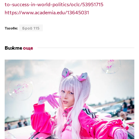
to-success-in-world-politics/oclc/53951715
https://www.academia.edu/13645031
Тагове:
Брой 115
Вижте
още