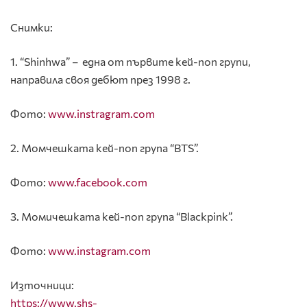
Снимки:
1. “Shinhwa” – една от първите кей-поп групи,
направила своя дебют през 1998 г.
Фото:
www.instragram.com
2. Момчешката кей-поп група “BTS”.
Фото:
www.facebook.com
3. Момичешката кей-поп група “Blackpink”.
Фото:
www.instagram.com
Източници:
https://www.shs-