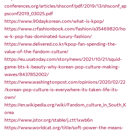
conferences.org/articles/shsconf/pdf/2019/13/shsconf_ap
psconf2019_03025.pdf
https://www.90daykorean.com/what-is-kpop/
https://www.crfashionbook.com/fashion/a35469820/ho
w-k-pop-has-dominated-luxury-fashion/
https://www.delivered.co.kr/kpop-fan-spending-the-
value-of-the-fandom-culture/
https://eu.usatoday.com/story/news/2021/10/21/squid-
game-bts-k-beauty-why-korean-pop-culture-making-
waves/8437852002/
https://www.washingtonpost.com/opinions/2020/02/22
/korean-pop-culture-is-everywhere-its-taken-life-its-
own/
https://en.wikipedia.org/wiki/Fandom_culture_in_South_K
orea
https://www.jstor.org/stable/j.ctt1xwb6n
https://www.worldcat.org/title/soft-power-the-means-