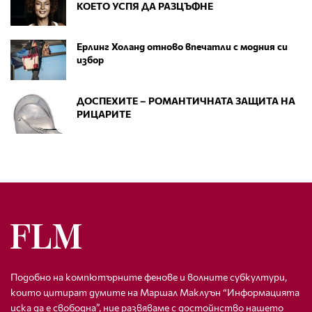
КОЕТО УСПЯ ДА РАЗЦЪФНЕ
Ерлинг Холанд отново впечатли с модния си
избор
ДОСПЕХИТЕ – РОМАНТИЧНАТА ЗАЩИТА НА
РИЦАРИТЕ
Подобно на компютърните фенове и волните субкултури,
които цитират думите на Маршал Маклуън “Информацията
иска да е свободна”, ние развяваме с достойнство нашето