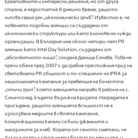
креативните и интересни решения, но от друга
страна, е недостатък в днешно време, защото
липсва сериозен „икономически гръб”. Известно е, че
повечето подобни агенции са създадени от
икономически структури или като клонове на чужди
организации. В България има около четири-пет PR
агенции като Intel Day Solution, създадени от
„абсолютното нищо”, споделя Деница Сачева. Това не
пречи обаче през 2007 г. да грабне престижния приз на
световната PR общност и по-специално на IPRA за
националната кампания за превенция на болестта
„птичи грип”, която агенцията направи в района на с.
Слънчоглед, където възникна кризата. Наградата е
присъдена, защото агенцията всъщност не е
използвала медиите в своята кампания,
комуникационни канали са били джамиите и
магазините за хляб. Хората от селото смятали, че
Аллах е пратил страшната болест по птиците, и