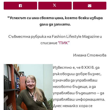
*Успехът си има своята цена, която всеки избира
дали да заплати.
Съвместна рубрика на Fashion Lifestyle Magazine и
списание
“ПИК”
Илеана Стоянова
Известно е, че в XXI в. да
ръководиш добре бизнес,
означава да управляваш
неговото бъдеще, а да
управляваш бъдещето – да
управляваш информацията.
Днес немалко хора се