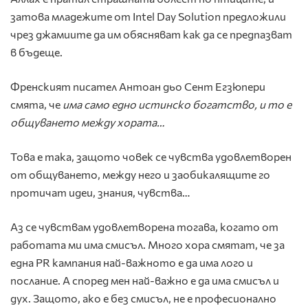
затова младежите от Intel Day Solution предложили
чрез джамиите да им обясняват как да се предпазват
в бъдеще.
Френският писател Антоан дьо Сент Егзюпери
смята, че
има само едно истинско богатство, и то е
общуването между хората…
Това е така, защото човек се чувства удовлетворен
от общуването, между него и заобикалящите го
протичат идеи, знания, чувства…
Аз се чувствам удовлетворена тогава, когато от
работата ми има смисъл. Много хора смятат, че за
една PR кампания най-важното е да има лого и
послание. А според мен най-важно е да има смисъл и
дух. Защото, ако е без смисъл, не е професионално