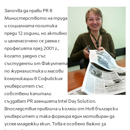
Започва да прави PR в
Министерството на труда
и социалната политика
преди 12 години, но активно
и целенасочено се заема с
професията през 2001 г.,
когато заедно със
състуденти от Факултета
по журналистика и масови
комуникации в Софийския
университет със
собствени капитали
създават PR агенцията Intel Day Solution.
Впоследствие привлича и колеги от Нов български
университет и така формира един мотивиран да
успее младежки екип. Това е особено важно за