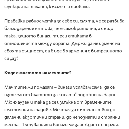
функция на талант, късмет и провали.
Правейки равносметка за себе си, смята, че се развива
благодарение на това, че е самокритична, а също
така, защото винаги търси етиката в
отношенията между хората. Държи да не изменя на
своята същност, да бъде в хармония с вътрешното
си „аз”.
Къде е мястото на мечтите?
Мечтите ми помагат – винаги успявам сама „да се
изтегля от блатото за косата” подобно на Барон
Мюнхаузен и така да се измъкна от временните
състояния на падове. Мечтая за пътешествия до
далечни екзотични страни, до непознати и странни
места. Пътуванията винаги ме зареждат с енергия.