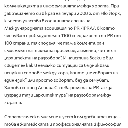
комуникацията и информацията между хората. При
завръщането си в края на януари 2008 г. от Ню Йорк,
където участва в годишната среща на
Международната асоциация по PR /IPRA/, в която
членуват приблизително 1100 специалисти по PR от
100 страни, тя споделя, че там е коментиран
смисълът на тяхната професия, а именно, че те са
„архитекти на разговора”. И наистина всеки е бил
свидетел как в немалко ситуации са възниквали
ненужни спорове между хора, които „не говорят на
един език” или просто говорят, без да се чуват.
Затова според Деница Сачева ролята на PR-а е да
изгради тази „архитектура” на разговора между
хората.
Стратегическо мислене и усет към дребните неща –
това е житейската и професионалната й философия.