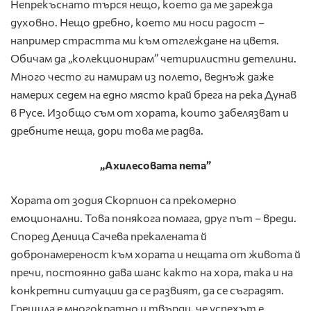
Непрекъснато търся нещо, което да ме зарежда
духовно. Нещо дребно, което ми носи радост –
например страстта ми към отглеждане на цветя.
Обичам да „колекционирам” четирилистни детелини.
Много често ги намирам из полето, веднъж даже
намерих седем на едно място край брега на река Дунав
в Русе. Изобщо съм от хората, които забелязват и
дребните неща, дори това ме радва.
„Ахилесовата пета”
Хората от зодия Скорпион са прекомерно
емоционални. Това понякога помага, друг път – вреди.
Според Деница Сачева прекалената й
добронамереност към хората и нещата от живота й
пречи, постоянно дава шанс както на хора, така и на
конкретни ситуации да се развият, да се съградят.
Грешила е многократно и твърди, че успехът е