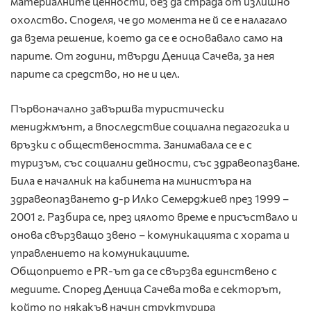
материалните ценности, без да страда от излишно
охолство. Споделя, че до момента не й се е налагало
да взема решение, което да се е основавало само на
парите. От години, твърди Деница Сачева, за нея
парите са средство, но не и цел.
Първоначалнo завършва туристически
мениджмънт, а впоследствие социална педагогика и
връзки с обществеността. Занимавала се е с
туризъм, със социални дейности, със здравеопазване.
Била е началник на кабинета на министъра на
здравеопазването д-р Илко Семерджиев през 1999 –
2001 г. Разбира се, през цялото време е присъствало и
онова свързващо звено – комуникацията с хората и
управлението на комуникациите.
Общоприето е PR-ът да се свързва единствено с
медиите. Според Деница Сачева това е секторът,
който по някакъв начин структурира