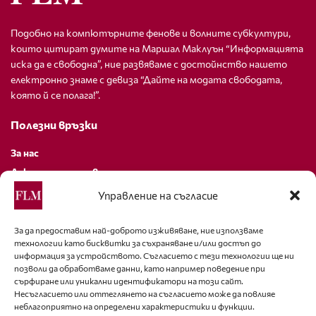
Подобно на компютърните фенове и волните субкултури,
които цитират думите на Маршал Маклуън “Информацията
иска да е свободна”, ние развяваме с достойнство нашето
електронно знаме с девиза “Дайте на модата свободата,
която й се полага!”.
Полезни връзки
За нас
Декларация за поверителност
Политика за бисквитки
Управление на съгласие
За контакти
За да предоставим най-доброто изживяване, ние използваме
технологии като бисквитки за съхраняване и/или достъп до
editor@fashion-lifestyle.net
информация за устройството. Съгласието с тези технологии ще ни
позволи да обработваме данни, като например поведение при
+359 88 227 33 47
сърфиране или уникални идентификатори на този сайт.
Несъгласието или оттеглянето на съгласието може да повлияе
неблагоприятно на определени характеристики и функции.
Последвайте ни