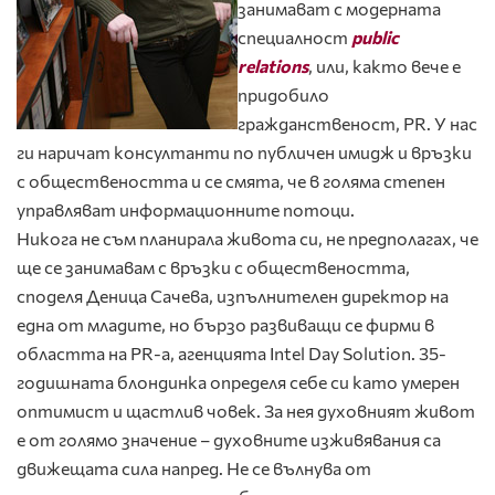
занимават с модерната
специалност
public
relations
, или, както вече е
придобило
гражданственост, PR. У нас
ги наричат консултанти по публичен имидж и връзки
с обществеността и се смята, че в голяма степен
управляват информационните потоци.
Никога не съм планирала живота си, не предполагах, че
ще се занимавам с връзки с обществеността,
споделя Деница Сачева, изпълнителен директор на
една от младите, но бързо развиващи се фирми в
областта на PR-а, агенцията Intel Day Solution. 35-
годишната блондинка определя себе си като умерен
оптимист и щастлив човек. За нея духовният живот
е от голямо значение – духовните изживявания са
движещата сила напред. Не се вълнува от