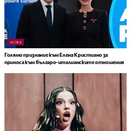
УСПЕХ
Голямо признание към Елена Кристиано за
приноса към българо-италианските отношения