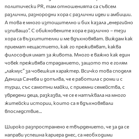
политически PR, там отношенията са съвсем
различни, разнородни хора с различни идеи и амбиции.
А това е много изтощително и бих казала „енергийно
изпиващо”. С обикновените хора е различно – тези
хора са възхитителни и ме вдъхновяват. Виждам как
приемат нещастието, как го преживяват, каква
философия имат за живота. Много е важно как един
човек преживява страданието, защото то е голям
„лакмус” за човешкия характер. Всичко това споделя
Деница Сачева и допълва, че е работила с роми и с
турци, със самотни майки, с приемни семейства, с
увредени деца, разказва, че се е натъквала на много
житейски истории, които са я вдъхновявали
впоследствие…
Широко разпространено е твърдението, че за да се
направи успешна кариера днес, са необходими