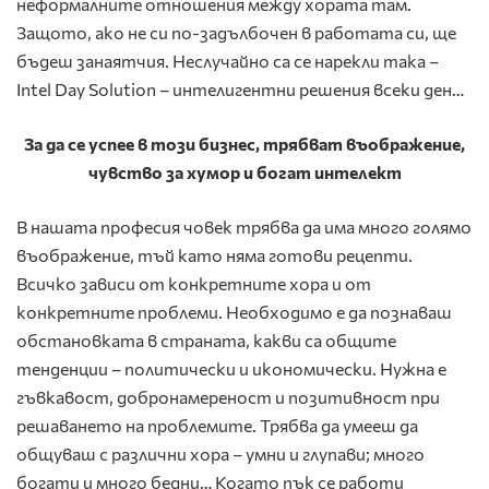
неформалните отношения между хората там.
Защото, ако не си по-задълбочен в работата си, ще
бъдеш занаятчия. Неслучайно са се нарекли така –
Intel Day Solution – интелигентни решения всеки ден…
За да се успее в този бизнес, трябват въображение,
чувство за хумор и богат интелект
В нашата професия човек трябва да има много голямо
въображение, тъй като няма готови рецепти.
Всичко зависи от конкретните хора и от
конкретните проблеми. Необходимо е да познаваш
обстановката в страната, какви са общите
тенденции – политически и икономически. Нужна е
гъвкавост, добронамереност и позитивност при
решаването на проблемите. Трябва да умееш да
общуваш с различни хора – умни и глупави; много
богати и много бедни… Когато пък се работи