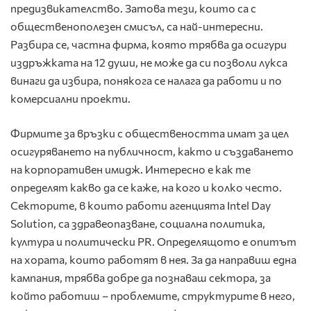
предизвикателство. Затова тези, които са с
общественополезен смисъл, са най-интересни.
Разбира се, частна фирма, която трябва да осигури
издръжката на 12 души, не може да си позволи лукса
винаги да избира, понякога се налага да работи и по
комерсиални проекти.
Фирмите за връзки с обществеността имат за цел
осигуряването на публичност, както и създаването
на корпоративен имидж. Интересно е как те
определят какво да се каже, на кого и колко често.
Секторите, в които работи агенцията Intel Day
Solution, са здравеопазване, социална политика,
култура и политически PR. Определящото е опитът
на хората, които работят в нея. За да направиш една
кампания, трябва добре да познаваш сектора, за
който работиш – проблемите, структурите в него,