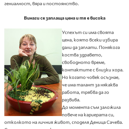
гениалност, вяра и постоянство.
Винаги се заплаща цена и тя е висока
Успехът си има своята
цена, която всеки избира
дали да заплати. Понякога
коства здравето,
свободното време,
контактите с близки хора.
Но когато човек осъзнае,
че има талант за някаква
работа, трябва да го
развива.
До момента съм заложила
повече на кариерата си,
отколкото на личния живот, споделя Деница Сачева.