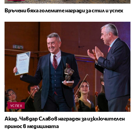
Връчени бяха големите награди за стил и успех
УСПЕХ
Акад. Чавдар Славов награден за изключителен
принос в медицината