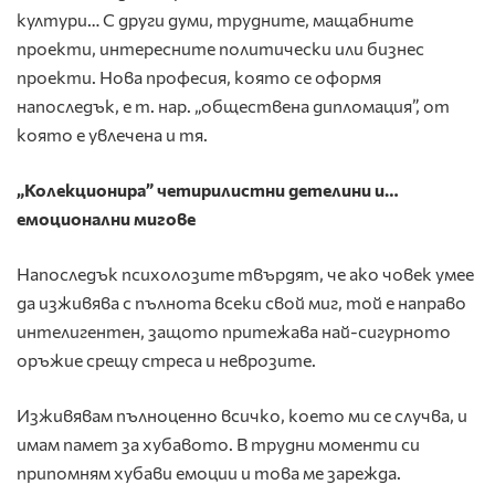
култури… С други думи, трудните, мащабните
проекти, интересните политически или бизнес
проекти. Нова професия, която се оформя
напоследък, е т. нар. „обществена дипломация”, от
която е увлечена и тя.
„Колекционира” четирилистни детелини и…
емоционални мигове
Напоследък психолозите твърдят, че ако човек умее
да изживява с пълнота всеки свой миг, той е направо
интелигентен, защото притежава най-сигурното
оръжие срещу стреса и неврозите.
Изживявам пълноценно всичко, което ми се случва, и
имам памет за хубавото. В трудни моменти си
припомням хубави емоции и това ме зарежда.