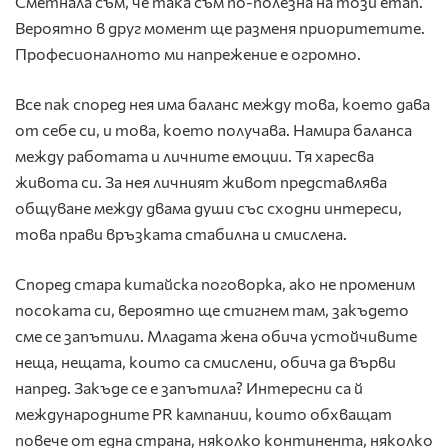
Сметнала съм, че така съм по-полезна на този етап.
Вероятно в друг момент ще разменя приоритетите.
Професионалното ми напрежение е огромно.
Все пак според нея има баланс между това, което дава
от себе си, и това, което получава. Намира баланса
между работата и личните емоции. Тя харесва
живота си. За нея личният живот представлява
общуване между двама души със сходни интереси,
това прави връзката стабилна и смислена.
Според стара китайска поговорка, ако не променим
посоката си, вероятно ще стигнем там, закъдето
сме се запътили. Младата жена обича устойчивите
неща, нещата, които са смислени, обича да върви
напред. Закъде се е запътила? Интересни са й
международните PR кампании, които обхващат
повече от една страна, няколко континента, няколко