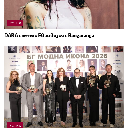
УСПЕХ
DARA спечели Евровизия с Bangaranga
УСПЕХ