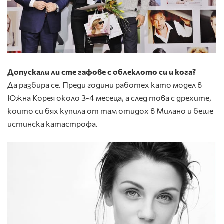
Допускали ли сте гафове с облеклото си и кога?
Да разбира се. Преди години работех като модел в
Южна Корея около 3-4 месеца, а след това с дрехите,
които си бях купила от там отидох в Милано и беше
истинска катастрофа.