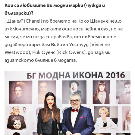
Кои са любимите Ви модни марки (чужди и
български)?
„Шанел“ (Chanel) по времето на Коко Шанел е нещо
изключително, марката още носи нейния дух, но не
мисля, че може да се сравнява, от съвременните
дизайнери харесвам Вивиън Уестууд (Vivienne
Westwood), Рик Оуенс (Rick Owens), допада ми
азиатското влияние в модата.