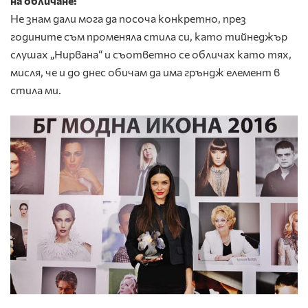
на обличане?
Не знам дали мога да посоча конкретно, през
годините съм променяла стила си, като тийнеджър
слушах „Нирвана“ и съответно се обличах като тях,
мисля, че и до днес обичам да има гръндж елемент в
стила ми.