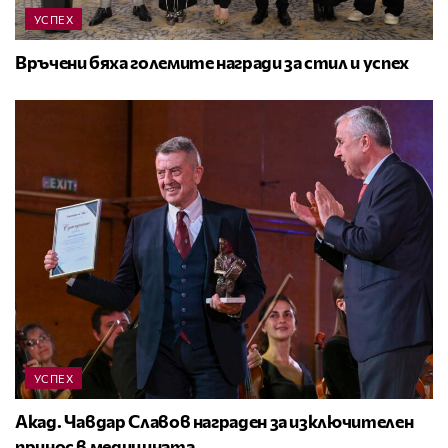
УСПЕХ
Връчени бяха големите награди за стил и успех
УСПЕХ
Акад. Чавдар Славов награден за изключителен
принос в медицината