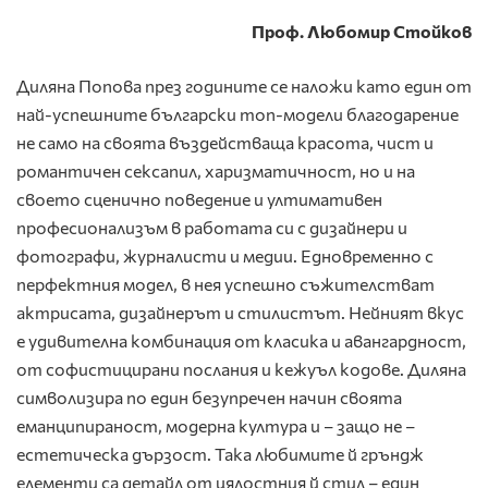
Проф. Любомир Стойков
Диляна Попова през годините се наложи като един от
най-успешните български топ-модели благодарение
не само на своята въздействаща красота, чист и
романтичен сексапил, харизматичност, но и на
своето сценично поведение и ултимативен
професионализъм в работата си с дизайнери и
фотографи, журналисти и медии. Едновременно с
перфектния модел, в нея успешно съжителстват
актрисата, дизайнерът и стилистът. Нейният вкус
е удивителна комбинация от класика и авангардност,
от софистицирани послания и кежуъл кодове. Диляна
символизира по един безупречен начин своята
еманципираност, модерна култура и – защо не –
естетическа дързост. Така любимите й гръндж
елементи са детайл от цялостния й стил – един