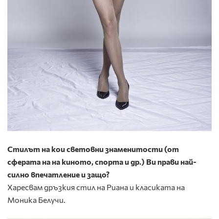
Стилът на кои световни знаменитости (от
сферата на на киното, спорта и др.) Ви прави най-
силно впечатление и защо?
Харесвам дръзкия стил на Риана и класиката на
Моника Белучи.