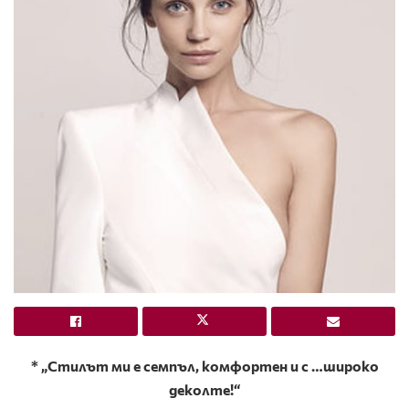
* „Стилът ми е семпъл, комфортен и с …широко
деколте!“