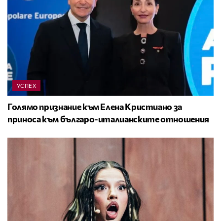
УСПЕХ
Голямо признание към Елена Кристиано за
приноса към българо-италианските отношения