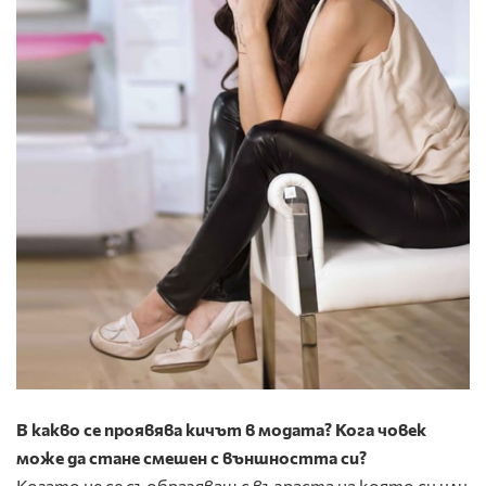
В какво се проявява кичът в модата? Кога човек
може да стане смешен с външността си?
Когато не се съобразяваш с възраста на която си или