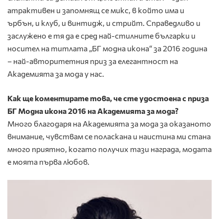
атрактивен и запомнящ се микс, в който има и
ърбън, и клуб, и винтидж, и стрийт. Справедливо и
заслужено е тя да е сред най-стилните българки и
носител на титлата „БГ модна икона“ за 2016 година
– най-авторитетния приз за елегантност на
Академията за мода у нас.
Как ще коментирате това, че сте удостоена с приза
БГ Модна икона 2016 на Академията за мода?
Много благодаря на Академията за мода за оказаното
внимание, чувствам се поласкана и наистина ми стана
много приятно, когато получих тази награда, модата
е моята първа любов.