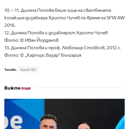
10. – 11. Диляна Попова беше лице на сватбената
колекция дизайнера Христо Чучев по време на SFW AW
2016.
12. Диляна Попова и дизайнерът Христо Чучев
Фото: © Иван Йорданов
13. Диляна Попова и проф. Любомир Стойков, 2012 г.
Фото: © „Харпърс Базар“ България
Тагове:
Брой 90
Вижте
още