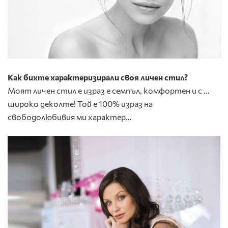
Как бихте характеризирали своя личен стил?
Моят личен стил е израз е семпъл, комфортен и с …
широко деколте! Той е 100% израз на
свободолюбивия ми характер…