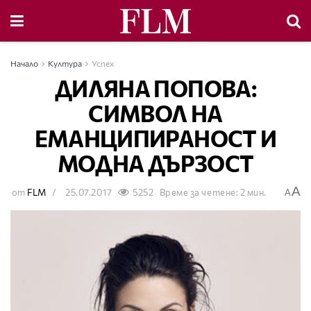
Начало
Култура
Успех
ДИЛЯНА ПОПОВА:
СИМВОЛ НА
ЕМАНЦИПИРАНОСТ И
МОДНА ДЪРЗОСТ
A
от
FLM
25.07.2017
5252
Време за четене: 2 мин.
A