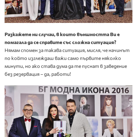
Разкажете ни случаи, в които външността Ви е
помагала да се справите със сложна ситуация?
Нямам спомен за такава ситуация, мисля, че начинът
по който изглеждаш важи само първите няколко
минути, но ако става дума да те пуснат в заведение
без резервация – да, работи!