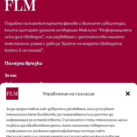
Подобно на компютърните фенове и волните субкултури,
които цитират думите на Маршал Маклуън “Информацията
иска да е свободна”, ние развяваме с достойнство нашето
електронно знаме с девиза “Дайте на модата свободата,
която й се полага!”.
Полезни връзки
За нас
Декларация за поверителност
Политика за бисквитки
Управление на съгласие
За контакти
За да предоставим най-доброто изживяване, ние използваме
технологии като бисквитки за съхраняване и/или достъп до
editor@fashion-lifestyle.net
информация за устройството. Съгласието с тези технологии ще ни
позволи да обработваме данни, като например поведение при
+359 88 227 33 47
сърфиране или уникални идентификатори на този сайт.
Несъгласието или оттеглянето на съгласието може да повлияе