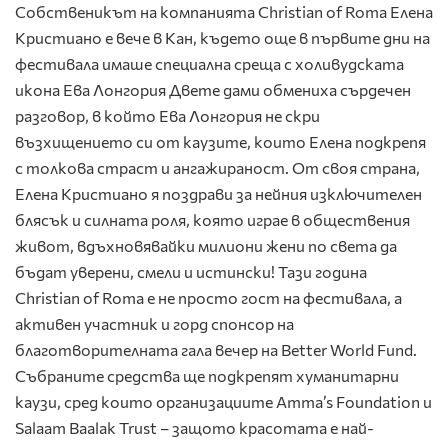
Собственикът на компанията Christian of Roma Елена
Кристиано е вече в Кан, където още в първите дни на
фестивала имаше специална среща с холивудската
икона Ева Лонгория Двете дами обмениха сърдечен
разговор, в който Ева Лонгория не скри
възхищението си от каузите, които Елена подкрепя
с толкова страст и ангажираност. От своя страна,
Елена Кристиано я поздрави за нейния изключителен
блясък и силната роля, която играе в обществения
живот, вдъхновявайки милиони жени по света да
бъдат уверени, смели и истински! Тази година
Christian of Roma е не просто гост на фестивала, а
активен участник и горд спонсор на
благотворителната гала вечер на Better World Fund.
Събраните средства ще подкрепят хуманитарни
каузи, сред които организациите Amma’s Foundation и
Salaam Baalak Trust – защото красотата е най-