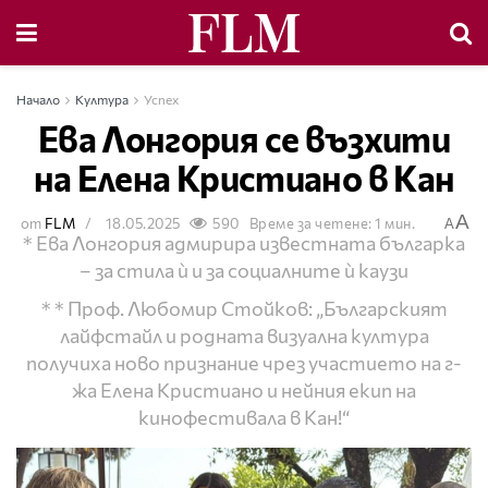
Начало
Култура
Успех
Ева Лонгория се възхити
на Елена Кристиано в Кан
A
от
FLM
18.05.2025
590
Време за четене: 1 мин.
A
* Ева Лонгория адмирира известната българка
– за стила ѝ и за социалните ѝ каузи
* * Проф. Любомир Стойков: „Българският
лайфстайл и родната визуална култура
получиха ново признание чрез участието на г-
жа Елена Кристиано и нейния екип на
кинофестивала в Кан!“