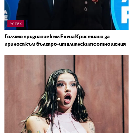
УСПЕХ
Голямо признание към Елена Кристиано за
приноса към българо-италианските отношения