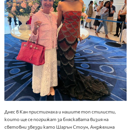
Днес в Кан пристигнаха и нашите топ стилисти,
които ще се погрижат за бляскавата визия на
световни звезди като Шарън Стоун, Анджелина