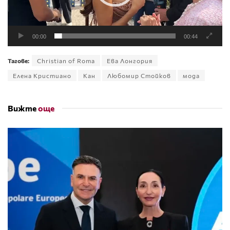
00:00
00:44
Тагове:
Christian of Roma
Ева Лонгория
Елена Кристиано
Кан
Любомир Стойков
мода
Вижте
още