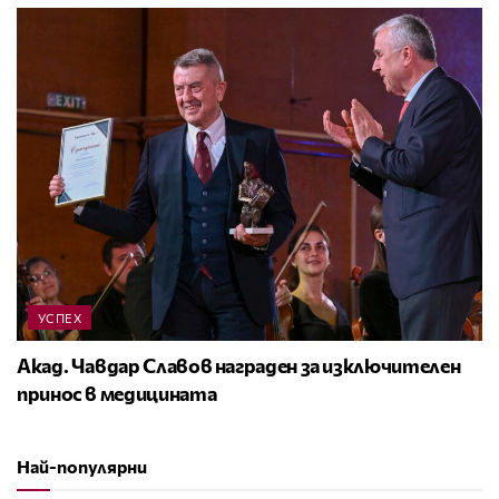
УСПЕХ
Акад. Чавдар Славов награден за изключителен
принос в медицината
Най-популярни