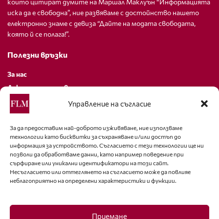
които цитират думите на Маршал Маклуън “Информацията
иска да е свободна”, ние развяваме с достойнство нашето
електронно знаме с девиза “Дайте на модата свободата,
която й се полага!”.
Полезни връзки
За нас
Декларация за поверителност
Политика за бисквитки
Управление на съгласие
За контакти
За да предоставим най-доброто изживяване, ние използваме
технологии като бисквитки за съхраняване и/или достъп до
editor@fashion-lifestyle.net
информация за устройството. Съгласието с тези технологии ще ни
позволи да обработваме данни, като например поведение при
+359 88 227 33 47
сърфиране или уникални идентификатори на този сайт.
Несъгласието или оттеглянето на съгласието може да повлияе
неблагоприятно на определени характеристики и функции.
Последвайте ни
Facebook
Приемане