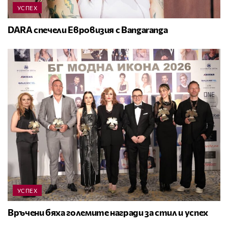
УСПЕХ
DARA спечели Евровизия с Bangaranga
УСПЕХ
Връчени бяха големите награди за стил и успех