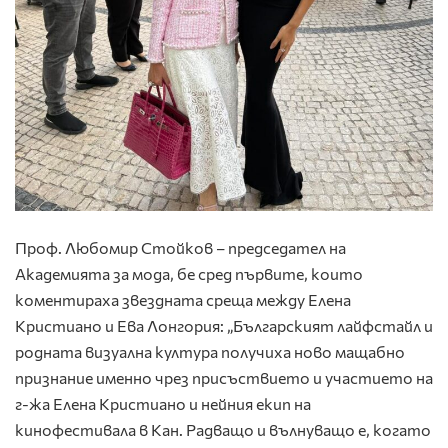
Проф. Любомир Стойков – председател на
Академията за мода, бе сред първите, които
коментираха звездната среща между Елена
Кристиано и Ева Лонгория: „Българският лайфстайл и
родната визуална култура получиха ново мащабно
признание именно чрез присъствието и участието на
г-жа Елена Кристиано и нейния екип на
кинофестивала в Кан. Радващо и вълнуващо е, когато