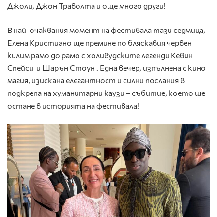
Джоли, Джон Траволта и още много други!
В най-очаквания момент на фестивала тази седмица,
Елена Кристиано ще премине по бляскавия червен
килим рамо до рамо с холивудските легенди Кевин
Спейси и Шарън Стоун . Една вечер, изпълнена с кино
магия, изискана елегантност и силни послания в
подкрепа на хуманитарни каузи – събитие, което ще
остане в историята на фестивала!