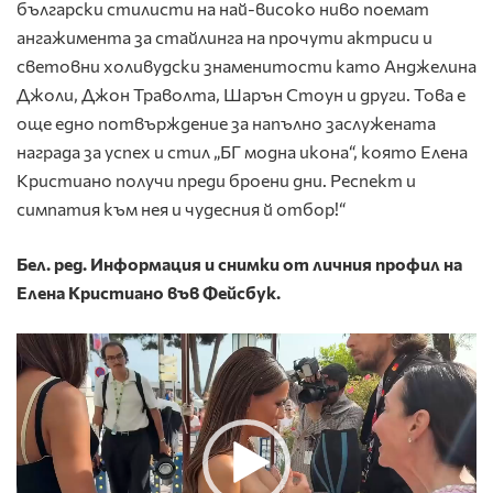
български стилисти на най-високо ниво поемат
ангажимента за стайлинга на прочути актриси и
световни холивудски знаменитости като Анджелина
Джоли, Джон Траволта, Шарън Стоун и други. Това е
още едно потвърждение за напълно заслужената
награда за успех и стил „БГ модна икона“, която Елена
Кристиано получи преди броени дни. Респект и
симпатия към нея и чудесния й отбор!“
Бел. ред. Информация и снимки от личния профил на
Елена Кристиано във Фейсбук.
Видео