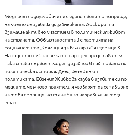
Модният подиум обаче не е единственото поприще,
на което се изявява дизайнерката. Доскоро тя
взимаше активно участие и в политическия живот
на страната. Обвързаността й с партията на
социалистите „Коалиция за България“ я изпраща в
Народното събрание като народен представител.
Така става първият моден дизайнер в най-новата ни
политическа история. Днес, вече вън от
политиката, Евгения Живкова казва в изявите си по
медиите, че много приятели я уговарят да се завърне
на това поприще, но тя не би го направила на този
етап.