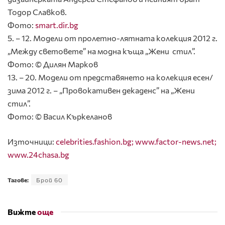
Тодор Славков.
Фото:
smart.dir.bg
5. – 12. Модели от пролетно-лятната колекция 2012 г.
„Между световете” на модна къща „Жени стил”.
Фото: © Дилян Марков
13. – 20. Модели от представянето на колекция есен/
зима 2012 г. – „Провокативен декаденс” на „Жени
стил”.
Фото: © Васил Къркеланов
Източници:
celebrities.fashion.bg;
www.factor-news.net;
www.24chasa.bg
Тагове:
Брой 60
Вижте
още