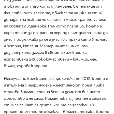
това личи от тяхното излъчване. Съчетание от
женственост и лекота, облеклата на „Жени стил“
допадат на нежния пол и носят многократно успехи
на своята дизайнерка. Ръчното плетиво, което е
характерно за по-ранния период на модната къща до
днес, продължава да се изнася в страни като Япония,
Австрия, Италия. Материалите, на които
дизайнерката залага в своите колекции, са
естествени и висококачествени – кашмир, лен,
вълна, сурова коприна.
Неслучайно колекцията й пролет/лято 2012, която е
изпълнена с непринудена женственост, предизвика
отново вниманието на всички дами от висшето
общество и не само. Романтика, изчистен и семпъл
стил се сливат с идеите, които са заложени в
пролетно-летните облекла – вталените сака, които