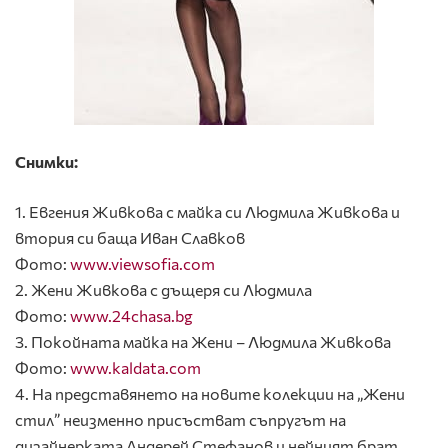
Снимки:
1. Евгения Живкова с майка си Людмила Живкова и
втория си баща Иван Славков
Фото:
www.viewsofia.com
2. Жени Живкова с дъщеря си Людмила
Фото:
www.24chasa.bg
3. Покойната майка на Жени – Людмила Живкова
Фото:
www.kaldata.com
4. На представянето на новите колекции на „Жени
стил” неизменно присъстват съпругът на
дизайнерката Андерей Стефанов и нейният брат