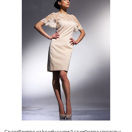
Създаването на колекциите й са нейната страст и