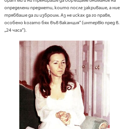
определени предмети, които после закриваше, а ние
трябваше да ги изброим. Аз не исках да го правя,
особено когато бях във ваканция“ (интервю пред в.
„24 часа“).