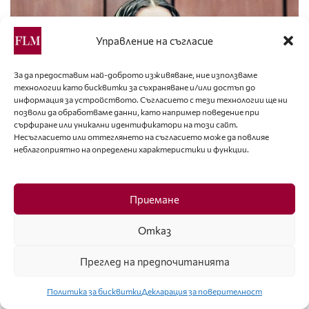
Управление на съгласие
За да предоставим най-доброто изживяване, ние използваме
технологии като бисквитки за съхраняване и/или достъп до
информация за устройството. Съгласието с тези технологии ще ни
позволи да обработваме данни, като например поведение при
сърфиране или уникални идентификатори на този сайт.
Несъгласието или оттеглянето на съгласието може да повлияе
неблагоприятно на определени характеристики и функции.
УСПЕХ
DARA спечели Евровизия с Bangaranga
Приемане
Отказ
Преглед на предпочитанията
Политика за бисквитки
Декларация за поверителност