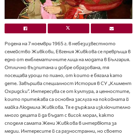
Родена на 7 ноември 1965 г. в небезизвестното
семейство Живкови, Евгения Живкова се превръща в
едно от емблематичните лица на модата в България.
Отлично възпитана и добре образована, тя
посещава уроци по пиано, от които е бягала като
дете. Завършва специалност История в СУ „Климент
Охридски“. Интересува се от култура, а ценностите,
които притежава са основна заслуга на покойната й
майка Людмила Живкова. Тя е държала изключително
много децата й да бъдат с висок морал, както
споделя самата Жени Живкова в интервюта за
медии. Интересите й са разностранни, но своето