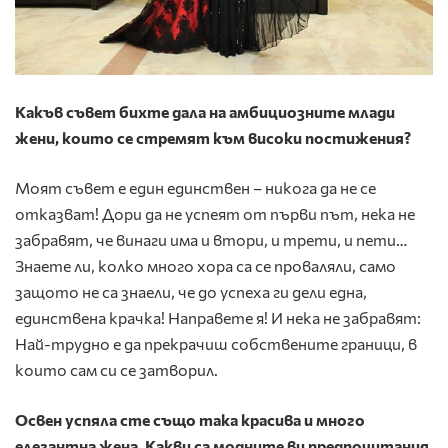
Какъв съвет бихте дала на амбициозните млади
жени, които се стремят към високи постижения?
Моят съвет е един единствен – никога да не се
отказват! Дори да не успеят от първи път, нека не
забравят, че винаги има и втори, и трети, и пети…
Знаете ли, колко много хора са се проваляли, само
защото не са знаели, че до успеха ги дели една,
единствена крачка! Направете я! И нека не забравят:
Най-трудно е да прекрачиш собствените граници, в
които сам си се затворил.
Освен успяла сте също така красива и много
елегантна жена. Какви са модните ви предпочитания