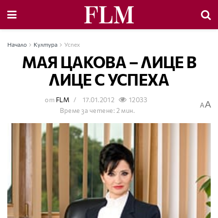
Начало
Култура
Успех
МАЯ ЦАКОВА – ЛИЦЕ В
ЛИЦЕ С УСПЕХА
от
FLM
17.01.2012
12033
A
A
Време за четене: 2 мин.