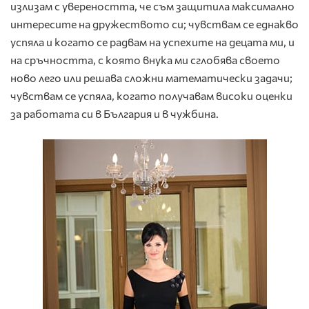
излизам с увереността, че съм защитила максимално
интересите на дружеството си; чувствам се еднакво
успяла и когато се радвам на успехите на децата ми, и
на сръчността, с която внука ми сглобява своето
ново лего или решава сложни математически задачи;
чувствам се успяла, когато получавам високи оценки
за работата си в България и в чужбина.