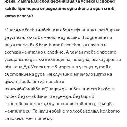
жена. Имате ли своя дефиниция за успеха и според
какви критерии определяте една жена и един мъж
като успели?
Мисля,че всеки човек има своя дефиниция и разбиране
за успеха.Толкова много е изписано в годините по
тази тема, във всичките й аспекти, и научно и
експериментално и сложно. А за мен това е просто
усещането да съм пълноценна, полезна, реализирана и
обичана.Да. Успехът е вътрешно усещане, той е
състояние на духа. Не случайно етимологията на
думата идва от латински и
означава”очакване”,”надежда”. А всъщност какво е
човек без очаквания и надежда, без вяра в
собствените сили, без постоянството да следва
мечтите си. Та нали човек е толкова голям, колкото
са големи мечтите му!