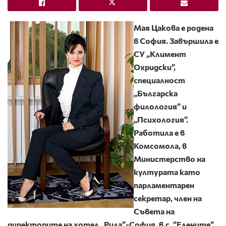
Мая Цакова е родена
в София. Завършила е
СУ „Климент
Охридски”,
специалност
„Българска
филология” и
„Психология”.
Работила е в
Комсомола, в
Министерство на
културата като
парламентарен
секретар, член на
Съвета на
директорите на хотел „Рила”-София, в.с. ”Елените”,