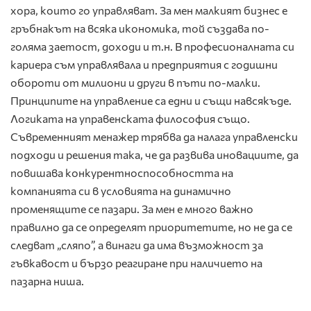
хора, които го управляват. За мен малкият бизнес е
гръбнакът на всяка икономика, той създава по-
голяма заетост, доходи и т.н. В професионалната си
кариера съм управлявала и предприятия с годишни
обороти от милиони и други в пъти по-малки.
Принципите на управление са едни и същи навсякъде.
Логиката на управенската философия също.
Съвременният менажер трябва да налага управленски
подходи и решения така, че да развива иновациите, да
повишава конкурентноспособността на
компанията си в условията на динамично
променящите се пазари. За мен е много важно
правилно да се определят приоритетите, но не да се
следват „сляпо”, а винаги да има възможност за
гъвкавост и бързо реагиране при наличието на
пазарна ниша.