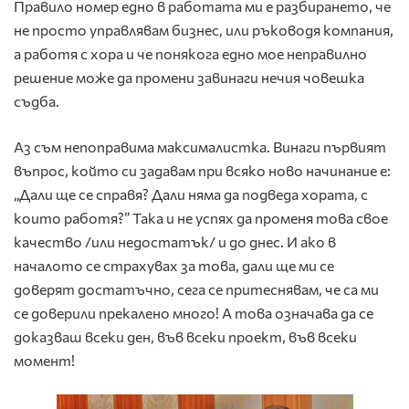
Правило номер едно в работата ми е разбирането, че
не просто управлявам бизнес, или ръководя компания,
а работя с хора и че понякога едно мое неправилно
решение може да промени завинаги нечия човешка
съдба.
Аз съм непоправима максималистка. Винаги първият
въпрос, който си задавам при всяко ново начинание е:
„Дали ще се справя? Дали няма да подведа хората, с
които работя?” Така и не успях да променя това свое
качество /или недостатък/ и до днес. И ако в
началото се страхувах за това, дали ще ми се
доверят достатъчно, сега се притеснявам, че са ми
се доверили прекалено много! А това означава да се
доказваш всеки ден, във всеки проект, във всеки
момент!