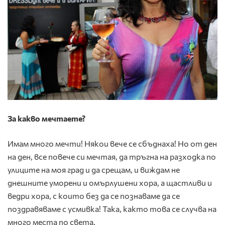
За какво мечтаете?
Имам много мечти! Някои вече се сбъднаха! Но от ден
на ден, все повече си мечтая, да тръгна на разходка по
улиците на моя град и да срещам, и виждам не
днешните уморени и омърлушени хора, а щастливи и
ведри хора, с които без да се познаваме да се
поздравяваме с усмивка! Така, както това се случва на
много места по света.