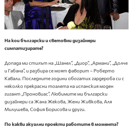
На кои български и световни дизайнери
симпатизирате?
Допада ми стилът на „Шанел”, „Диор”, „Армани”, „Долче
и Габана”, и разбира се моят фаворит – Роберто
Кавали. Последните години обогатих гардероба си с
няколко прекрасни тоалета на испанския моден
гигант „Проновиас”. Любимите ми български
дизайнери са Жана Жекова, Жени Живкова, Аля
Милушева, София Борисова и други.
По какви акуални проекти работите в момента?