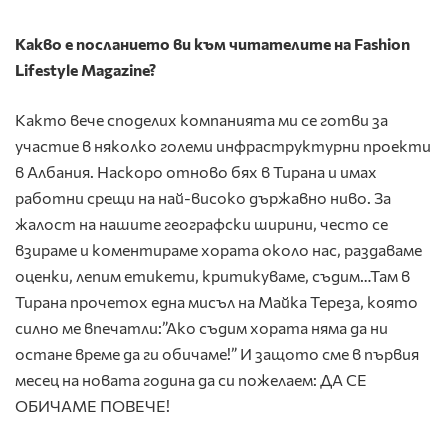
Какво е посланието ви към читателите на
Fashion
Lifestyle
Magazine
?
Както вече споделих компанията ми се готви за
участие в няколко големи инфраструктурни проекти
в Албания. Наскоро отново бях в Тирана и имах
работни срещи на най-високо държавно ниво. За
жалост на нашите географски ширини, често се
взираме и коментираме хората около нас, раздаваме
оценки, лепим етикети, критикуваме, съдим…Там в
Тирана прочетох една мисъл на Майка Тереза, която
силно ме впечатли:”Ако съдим хората няма да ни
остане време да ги обичаме!” И защото сме в първия
месец на новата година да си пожелаем: ДА СЕ
ОБИЧАМЕ ПОВЕЧЕ!