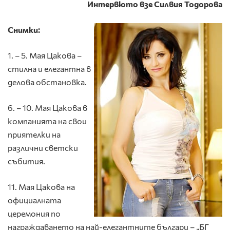
Интервюто взе Силвия Тодорова
Снимки:
1. – 5. Мая Цакова –
стилна и елегантна в
делова обстановка.
6. – 10. Мая Цакова в
компанията на свои
приятелки на
различни светски
събития.
11. Мая Цакова на
официалната
церемония по
награждаването на най-елегантните българи – „БГ