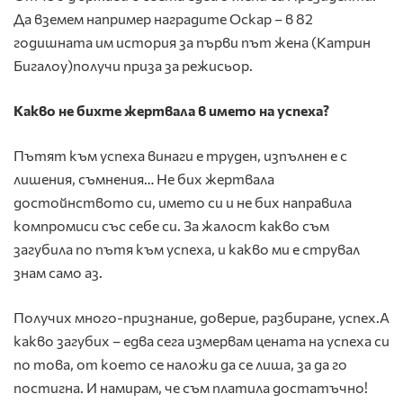
Да вземем например наградите Оскар – в 82
годишната им история за първи път жена (Катрин
Бигалоу)получи приза за режисьор.
Какво не бихте жертвала в името на успеха?
Пътят към успеха винаги е труден, изпълнен е с
лишения, съмнения… Не бих жертвала
достойнството си, името си и не бих направила
компромиси със себе си. За жалост какво съм
загубила по пътя към успеха, и какво ми е струвал
знам само аз.
Получих много-признание, доверие, разбиране, успех.А
какво загубих – едва сега измервам цената на успеха си
по това, от което се наложи да се лиша, за да го
постигна. И намирам, че съм платила достатъчно!