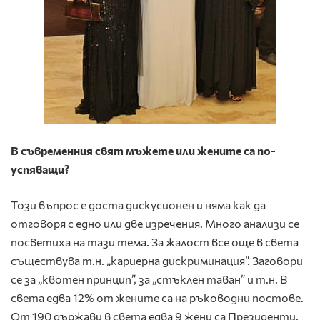
В съвременния свят мъжете или жените са по-
успяващи?
Този въпрос е доста дискусионен и няма как да
отговоря с едно или две изречения. Много анализи се
посветиха на тази тема. За жалост все още в света
съществува т.н. „кариерна дискриминация”. Заговори
се за „квотен принцип”, за „стъклен таван” и т.н. В
света едва 12% от жените са на ръководни постове.
От 190 държави в света едва 9 жени са Президенти.