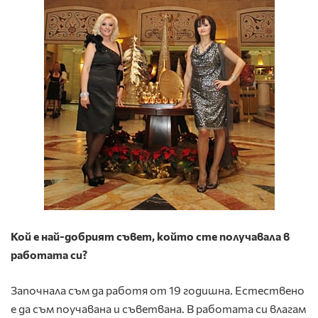
Кой е н
ай-добрият съвет, който сте получавала в
работата си?
Започнала съм да работя от 19 годишна. Естествено
е да съм поучавана и съветвана. В работата си влагам