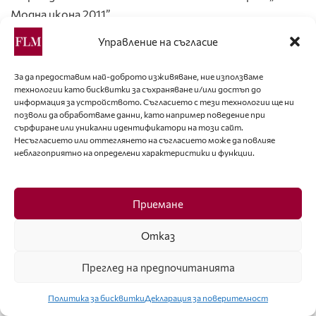
Модна икона 2011”
Управление на съгласие
12. Мая Цакова на благотворителен бал на „Зонта
клуб”.
За да предоставим най-доброто изживяване, ние използваме
технологии като бисквитки за съхраняване и/или достъп до
13. Мая Цакова в компанията на Катя и Здравко от
информация за устройството. Съгласието с тези технологии ще ни
позволи да обработваме данни, като например поведение при
дует „Ритон”
сърфиране или уникални идентификатори на този сайт.
Несъгласието или оттеглянето на съгласието може да повлияе
неблагоприятно на определени характеристики и функции.
14. – 15. Мая Цакова определя личния си стил като
спортно-елегантен
Приемане
Фото: © Симеон Вартерян: 1, 4, 5, 6, 7, 8
Отказ
Фото: © „Хайлайф”: 2, 3, 9, 10, 11, 12, 13, 14, 15
Преглед на предпочитанията
Тагове:
Брой 52
Политика за бисквитки
Декларация за поверителност