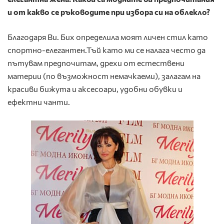
и от какво се ръководите при избора си на облекло?
Благодаря Ви. Бих определила моят личен стил като
спортно-елегантен.Тъй като ми се налага често да
пътувам предпочитам, дрехи от естествени
материи (по възможност немачкаеми), залагам на
красиви бижута и аксесоари, удобни обувки и
ефектни чанти.