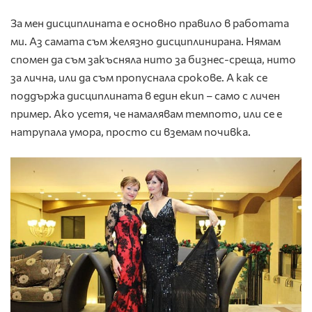
За мен дисциплината е основно правило в работата
ми. Аз самата съм желязно дисциплинирана. Нямам
спомен да съм закъсняла нито за бизнес-среща, нито
за лична, или да съм пропуснала срокове. А как се
поддържа дисциплината в един екип – само с личен
пример. Ако усетя, че намалявам темпото, или се е
натрупала умора, просто си вземам почивка.