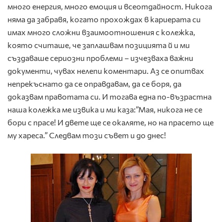
много енергия, много емоция и всеотдайност. Никога
няма да забравя, когато прохождах в кариерата си
имах много сложни взаимоотношения с колежка,
която считаше, че заплашвам позицията й и ми
създаваше сериозни проблеми – изчезваха важни
документи, чувах нелепи коментари. Аз се опитвах
непрекъснато да се оправдавам, да се боря, да
доказвам правотата си. И тогава една по-възрастна
наша колежка ме извика и ми каза:”Мая, никога не се
бори с прасе! И двете ще се окаляте, но на прасето ще
му хареса.” Следвам този съвет и до днес!