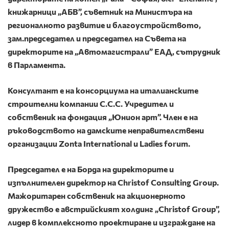
книжарници „АБВ”, съветник на Министъра на
регионалното развитие и благоустройството,
зам.председател и председател на Съвета на
директорите на „Автомагистрали” ЕАД, сътрудник
в Парламента.
Консултант е на консорциума на италианските
строителни компании С.С.С. Учредител и
собственик на фондация „Юнион арт”. Член е на
ръководството на дамските неправителствени
организации Zonta International и Ladies forum.
Председател е на Борда на директорите и
изпълнителен директор на Christof Consulting Group.
Мажоритарен собственик на акционерното
дружество е австрийският холдинг „Christof Group”,
лидер в комплексното проектиране и изграждане на