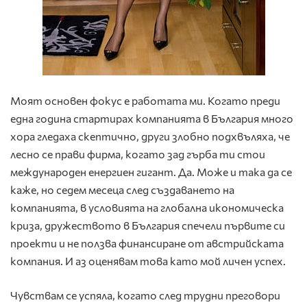
Моят основен фокус е работата ми. Когато преди
една година стартирах компанията в България много
хора гледаха скептично, други злобно подхвъляха, че
лесно се прави фирма, когато зад гърба ти стои
международен енергиен гигант. Да. Може и така да се
каже, но седем месеца след създаването на
компанията, в условията на глобална икономическа
криза, дружеството в България спечели първите си
проекти и не ползва финансиране от австрийската
компания. И аз оценявам това като мой личен успех.
Чувствам се успяла, когато след трудни преговори