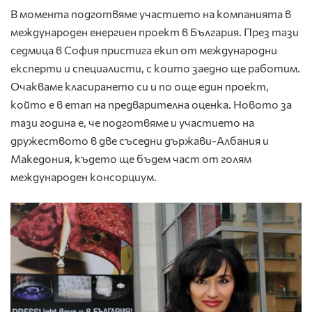
В момента подготвяме участието на компанията в
международен енергиен проект в България. През тази
седмица в София пристига екип от международни
експерти и специалисти, с които заедно ще работим.
Очакваме класирането си и по още един проект,
който е в етап на предварителна оценка. Новото за
тази година е, че подготвяме и участието на
дружеството в две съседни държави-Албания и
Македония, където ще бъдем част от голям
международен консорциум.