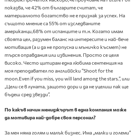
показва, че 42% от българите считат, че
материалното богатство не е признак за успех. На
същото мнение са 55% от изследваните
американци,68% от испанците и т.н. Когато имам
своята цел, разумен баланс на интересите и най-вече
мотивация (а и да не пропусна и мъничко късмет) не
търся оправдания или извинения. Просто се целя
високо. Често цитирам една любима сентенция на
моя преподавател по английйски ”Shoot for the
moon.Even if you miss, you will land among the stars.”, или
„Цели се в луната, защото дори и да не уцелиш пак ще
бъдеш сред звезди”.
По какъв начин мениджърът в една компания може
да мотивира най-добре своя персонал?
За мен няма голям и малък бизнес. Има „малки и големи”