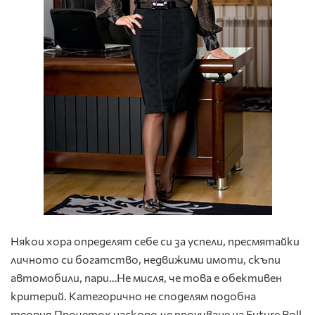
Някои хора определят себе си за успели, пресмятайки
личното си богатство, недвижими имоти, скъпи
автомобили, пари…Не мисля, че това е обективен
критерий. Категорично не споделям подобна
теория.Прочетох наскоро,че проучване на Future Poll