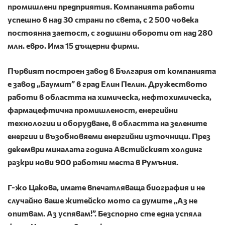
промишлени предприятия. Компанията работи
успешно в над 30 страни по света, с 2 500 човека
постоянна заетост, с годишни обороти от над 280
млн. евро. Има 15 дъщерни фирми.
Първият построен завод в България от компанията
е завод „Баумит” в град Елин Пелин. Дружеството
работи в областта на химическа, нефтохимическа,
фармацефтична промишленост, енергийни
технологии и оборудване, в областта на зелените
енергии и възобновяеми енергийни източници. През
декември миналата година Австийският холдинг
разкри нови 900 работни места в Румъния.
Г-жо Цакова, имате впечатляваща биография и не
случайно ваше житейско мото са думите „Аз не
опитвам. Аз успявам!”. Безспорно сте една успяла