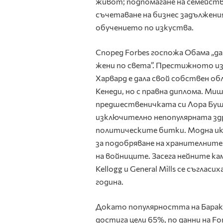
живот; подпомагане на семейств
съчетаване на бизнес задължени
обучението по изкуства.
Според Forbes госпожа Обама „д
жени по света”. Престижното и
Харвард е дала свой собствен об
Кенеди, но с правна диплома. Ми
предшественичката си Лора Буш,
изключително непопулярната здр
политическите битки. Модна ико
за подобряване на хранителните
на войниците. Засега нейните ка
Kellogg и General Mills се съгла
година.
Докато популярността на Барак 
достига цели 65%, по данни на F