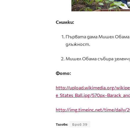
Снимки:
Първата дама Мишел Обама т
длъжност.
Мишел Обама събира зеленчу
Фото:
http://upload.wikimedia.org/wik
e_States_Ball.jpg/570px-Barack_an
http
://
img
.
timeinc
.
net
/
time
/
daily
/
Тагове:
Брой 39