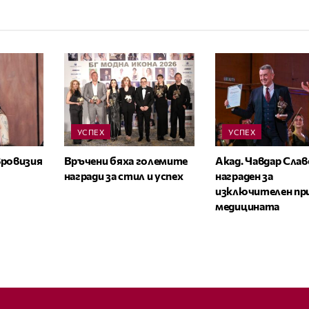
УСПЕХ
УСПЕХ
вровизия
Връчени бяха големите
Акад. Чавдар Сла
награди за стил и успех
награден за
изключителен при
медицината