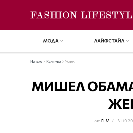
МОДА
ЛАЙФСТАЙЛ
Начало
Култура
Успех
МИШЕЛ ОБАМА
ЖЕН
от
FLM
31.10.2