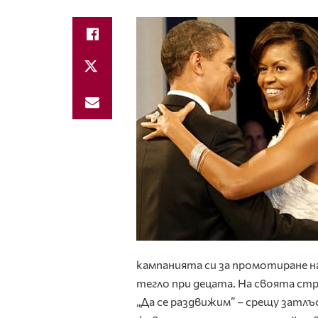
кампанията си за промотиране н
тегло при децата. На своята ст
„Да се раздвижим” – срещу затлъ