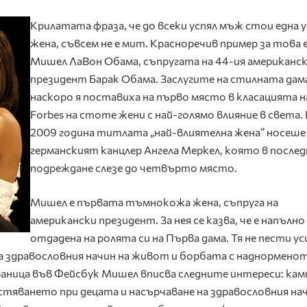
Крилатата фраза, че до всеки успял мъж стои една у
жена, съвсем не е мит. Красноречив пример за това 
Мишел ЛаВон Обама, съпругата на 44-ия американс
президент Барак Обама. Заслугите на стилната дам
наскоро я поставиха на първо място в класацията н
Forbes на стоте жени с най-голямо влияние в света.
2009 година титлата „най-влиятелна жена” носеше
германският канцлер Ангела Меркел, която в после
подреждане слезе до четвърто място.
Мишел е първата тъмнокожа жена, съпруга на
американски президент. За нея се казва, че е напълно
отдадена на ролята си на Първа дама. Тя не пести ус
а здравословния начин на живот и борбата с наднормено
раница във Фейсбук Мишел вписва следните интереси: кам
стяването при децата и насърчаване на здравословния нач