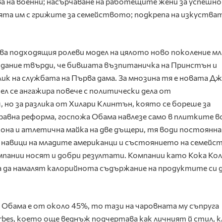
а на военни; насърчаване на работещите жени за успешно
ята им с грижите за семейството; подкрепа на изкустват
ава подходящия ролеви модел на цялото ново поколение м
здание твърди, че бившата възпитаничка на Принстън и
лик на службата на Първа дама. За мнозина тя е новата Д
шел се ангажира повече с политически дела от
 но за разлика от Хилари Клинтън, която се бореше за
авна реформа, госпожа Обама навлезе само в плитките в
на и атлетична майка на две дъщери, тя води постоянн
 навици на младите американци и състоянието на семейс
мпании носят и добри резултати. Компании като Кока Кол
сиха да намалят калорийнота съдържание на продуктите си 
Обама е от около 45%, то тази на чаровната му съпруга
orbes, което още веднъж подчертава как личният й стил, к