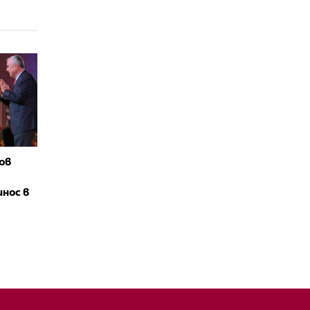
вов
нос в