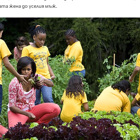
лата жена до уселия мъж.