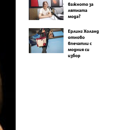
важното за
лятната
мода?
Ерлинг Холанд
отново
впечатли с
модния си
избор