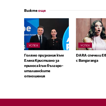
Вижте
още
УСПЕХ
УСПЕХ
Голямо признание към
DARA спечели Е
Елена Кристиано за
с Bangaranga
приноса към българо-
италианските
отношения