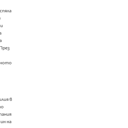
спяла
е
ки
а
а
 През
дното
илия в
то
пания
ин на