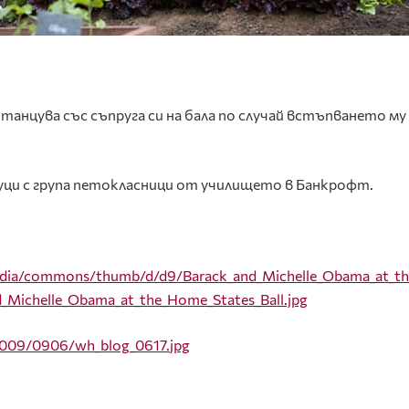
анцува със съпруга си на бала по случай встъпването му
ци с група петокласници от училището в Банкрофт.
ipedia/commons/thumb/d/d9/Barack_and_Michelle_Obama_at_
d_Michelle_Obama_at_the_Home_States_Ball.jpg
2009/0906/
wh
_
blog
_0617.
jpg