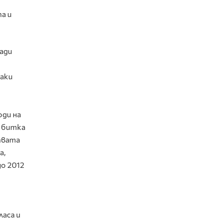
а и
лади
жаки
оди на
а битка
твата
а,
до 2012
ласа и