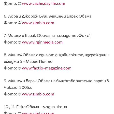
Фото: ©
www.cache.daylife.com
6. Лора и Джордж Буш, Мишел и Барак Обама
Фото: ©
www.zimbio.com
7. Мишел и Барак Обама на наградите „Фокс”.
Фото: ©
www.virginmedia.com
8. Мишел Обама с една от дизайнерките, изграждащи
имиджа й – Мария Пинто
Фото: ©
www.factio-magazine.com
9. Мишел и Барак Обама на благотворително парти в
Чикаго, 2005г.
Фото: ©
www.zimbio.com
10., 11. Г-жа Обама – модна икона
Фото: ©
www.zimbio.com