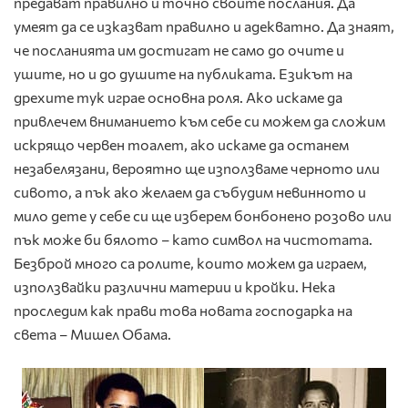
предават правилно и точно своите послания. Да
умеят да се изказват правилно и адекватно. Да знаят,
че посланията им достигат не само до очите и
ушите, но и до душите на публиката. Езикът на
дрехите тук играе основна роля. Ако искаме да
привлечем вниманието към себе си можем да сложим
искрящо червен тоалет, ако искаме да останем
незабелязани, вероятно ще използваме черното или
сивото, а пък ако желаем да събудим невинното и
мило дете у себе си ще изберем бонбонено розово или
пък може би бялото – като символ на чистотата.
Безброй много са ролите, които можем да играем,
използвайки различни материи и кройки. Нека
проследим как прави това новата господарка на
света – Мишел Обама.