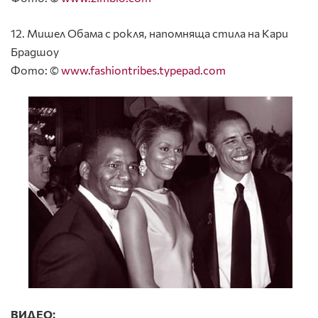
12. Мишел Обама с рокля, напомняща стила на Кари
Брадшоу
Фото: ©
www.fashiontribes.typepad.com
ВИДЕО: