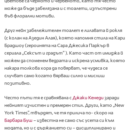
цветове са черното и червеното, като тя често
може да бъде забелязана и с тоалети, изпъстрени
във флорални мотиви.
Друг нейн забележителен тоалет е лилавата й рокля
(с колан на Азедин Алая), която напомня стила на Кари
Брадшоу (героинята на Сара Джесика Паркър в
сериала „Сексът и градът” ). Като част от имиджа й
можем да споменем ведрата и искрена усмивка, която
накара толкова хора да повярват, че чудеса се
случват само когато вярваш силно и мислиш
позитивно.
Често пъти тя е сравнявана с
Джаки Кенеди
заради
нейният изчистен и премерен стил. Други, като „New
York Times”, твърдят, че тя прилича по- скоро на
Барбара Буш
– известна не само със усета си към
модата, но и с държанието си – дисциплинирано и