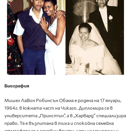
Биография
Мишел ЛаВон Робинсън Обама е родена на 17 януари,
1964г. в южната част на Чикаго. Дипломира се в
университета „Принстън”, а в „Харвард” специализира
право. Тя е възпитана в тиха и спокойна семейна
атмосфера със семейни вечери, игри на монополи и