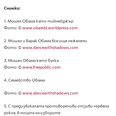
Снимки:
1. Мишел Обама като тийнейджър
Фото: ©
www.obambi.worldpress.com
2. Мишел и Барак Обама все още неженени
Фото: ©
www.dancewithshadows.com
3. Мишел Обама като булка
Фото: ©
www.freepublic.com
4. Семейство Обама
Фото: ©
www.dancewithshadows.com
5. С предизвикалата противоречиви отзиви червена
рокля, в нощта на изборите