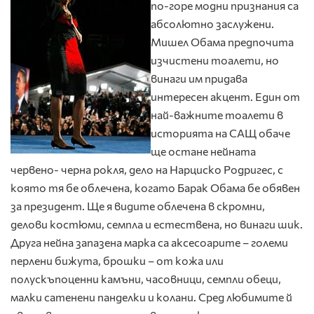
по-горе модни признания са
абсолютно заслужени.
Мишел Обама предпочита
изчистени тоалети, но
винаги им придава
интересен акцент. Един от
най-важните тоалети в
историята на САЩ обаче
ще остане нейната
червено- черна рокля, дело на Нарциско Родригес, с
която тя бе облечена, когато Барак Обама бе обявен
за президент. Ще я видите облечена в скромни,
делови костюми, семпла и естествена, но винаги шик.
Друга нейна запазена марка са аксесоарите – големи
перлени бижута, брошки – от кожа или
полускъпоценни камъни, часовници, семпли обеци,
малки сатенени панделки и колани. Сред любимите й