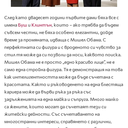
След като двадесет години първите дами бяха все с
имена
Буш
и
Клинтън
, които – ако трябва да бъдем
съвсем честни, не бяха особено елегантни, дойде
време за промяната, идваща с Мишел Обама. С
перфектната си фигура и с вроденото си чувство за
стил тя може да си позволи да носи, каквото поиска.
Мишел Обама не е просто „едно красиво лице”, не е
само една стройна фигура. Тя е демонстрация на това
как интелигентността може да бъде съчетана с
красотата. Както и ръководенето на една блестяща
кариера може да върви ръка за ръка със
задълженията на една майка и съпруга. Много малко
са жените, които могат да съчетаят тези си
житейски дейности. Със съчетаването на
многостранни интереси, справянето с различни,