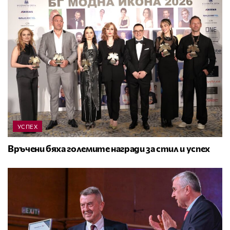
УСПЕХ
Връчени бяха големите награди за стил и успех