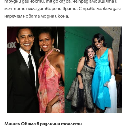
трудни дейности, тя доказва, че пред амбицията и
мечтите няма затворени врати. С право можем да я
наречем новата модна икона.
Мишел Обама в различни тоалети