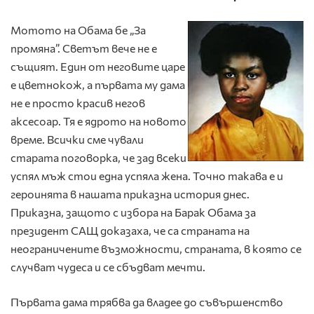
Мотото на Обама бе „За
промяна”. Светът вече не е
същият. Един от неговите царе
е цветнокож, а първата му дама
не е просто красив негов
аксесоар. Тя е ядрото на новото
време. Всички сме чували
старата поговорка, че зад всеки
успял мъж стои една успяла жена. Точно такава е и
героинята в нашата приказна история днес.
Приказна, защото с избора на Барак Обама за
президент САЩ доказаха, че са страната на
неограничените възможности, страната, в която се
случват чудеса и се сбъдват мечти.
Първата дама трябва да владее до съвършенство