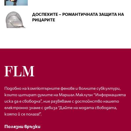
ДОСПЕХИТЕ – РОМАНТИЧНАТА ЗАЩИТА НА
РИЦАРИТЕ
Подобно на компютърните фенове и волните субкултури,
които цитират думите на Маршал Маклуън “Информацията
иска да е свободна”, ние развяваме с достойнство нашето
електронно знаме с девиза “Дайте на модата свободата,
която й се полага!”.
Полезни връзки