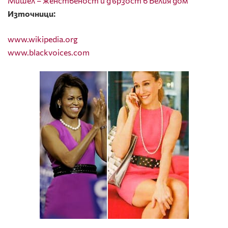
Мишел – женственост и дързост в Белия дом
Източници:
www.wikipedia.org
www.blackvoices.com