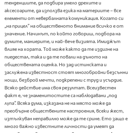
тенденциите, да подбира умело дрехите и
аксесоарите, да използва езика на материите – все
елементи от невербалната комуникация. Когато си
„на прицел” на общественото внимание всичко е от
значение. Начинът, по който говориш, подбора на
думите, маниерите, и най-вече визията. Имиджът
влияе на хората. Той може както да те издигне на
пиедестал, така и да те повали на дъното на
обществената оценка. Но зад истинската и
заслужена известност стоят многобройни безсънни
нощи, безброй мечти, подкрепени с труд и усърдие.
Всяко действие има своя резултат. Всеизвестен
факт е, че знаменитостите са наблюдавани „под
лупа”. Всяка дума, изказана не на място може да
преобърне обществените настроения, всеки жест,
изтълкуван неправилно може да те срине. Ето защо е
много важно известните личности да умеят да