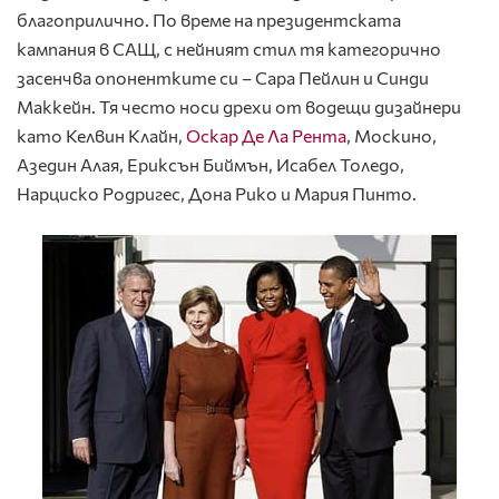
благоприлично. По време на президентската
кампания в САЩ, с нейният стил тя категорично
засенчва опонентките си – Сара Пейлин и Синди
Маккейн. Тя често носи дрехи от водещи дизайнери
като Келвин Клайн,
Оскар Де Ла Рента
, Москино,
Азeдин Алая, Ериксън Биймън, Исабел Толедо,
Нарциско Родригес, Дона Рико и Мария Пинто.