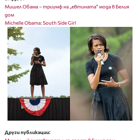
Мишел Обама – триумф на „евтината" мода в Белия
дом
Michelle Obama: South Side Girl
Други публикации: