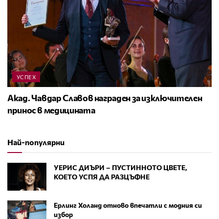
УСПЕХ
Акад. Чавдар Славов награден за изключителен
принос в медицината
Най-популярни
УЕРИС ДИЪРИ – ПУСТИННОТО ЦВЕТЕ,
КОЕТО УСПЯ ДА РАЗЦЪФНЕ
Ерлинг Холанд отново впечатли с модния си
избор