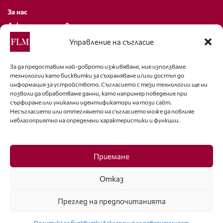
За нас
Декларация за поверителност
Политика за бисквитки
Управление на съгласие
За контакти
За да предоставим най-доброто изживяване, ние използваме
технологии като бисквитки за съхраняване и/или достъп до
editor@fashion-lifestyle.net
информация за устройството. Съгласието с тези технологии ще ни
позволи да обработваме данни, като например поведение при
+359 88 227 33 47
сърфиране или уникални идентификатори на този сайт.
Несъгласието или оттеглянето на съгласието може да повлияе
неблагоприятно на определени характеристики и функции.
Последвайте ни
Facebook
Приемане
Отказ
Преглед на предпочитанията
ISSN 1314-8915 Copyright © 2007-2025 Ot igla do konetz Ltd. & Fashion.bg
Ltd. All Rights Reserved
Политика за бисквитки
Декларация за поверителност