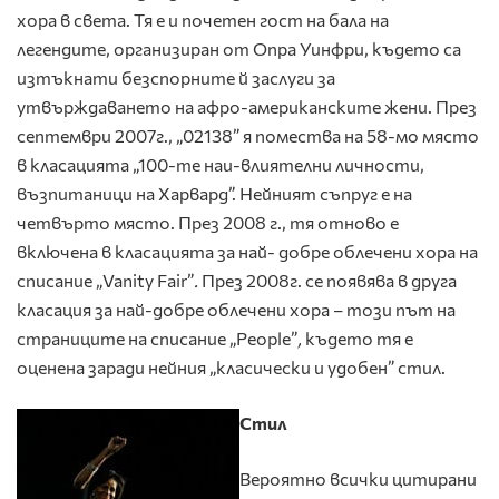
хора в света. Тя е и почетен гост на бала на
легендите, организиран от Опра Уинфри, където са
изтъкнати безспорните й заслуги за
утвърждаването на афро-американските жени. През
септември 2007г., „02138” я помества на 58-мо място
в класацията „100-те наи-влиятелни личности,
възпитаници на Харвард”. Нейният съпруг е на
четвърто място. През 2008 г., тя отново е
включена в класацията за най- добре облечени хора на
списание „Vanity Fair”
.
През 2008г. се появява в друга
класация за най-добре облечени хора – този път на
страниците на списание „People”
,
където тя е
оценена заради нейния „класически и удобен” стил.
Стил
Вероятно всички цитирани