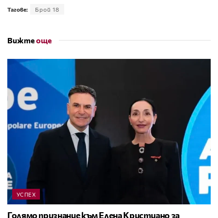
Тагове:
Брой 18
Вижте
още
УСПЕХ
Голямо признание към Елена Кристиано за