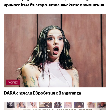
приноса към българо-италианските отношения
УСПЕХ
DARA спечели Евровизия с Bangaranga