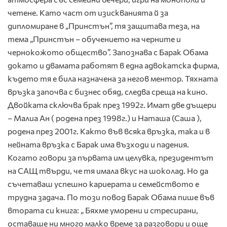
четене. Като част от изискванията й за
дипломиране в „Принстън”, тя защитава теза, на
тема „Принстън – обучението на черните и
чернокожото общество”. Запознава с Барак Обама
докато и двамата работят в една адвокатска фирма,
където тя е била назначена за негов ментор. Тяхната
връзка започва с бизнес обяд, следва среща на кино.
Двойката сключва брак през 1992г. Имат две дъщери
– Малиа Ан ( родена през 1998г.) и Наташа (Саша ),
родена през 2001г. Както във всяка връзка, така и в
нейната връзка с Барак има възходи и падения.
Когато говори за първата им целувка, президентът
на САЩ твърди, че тя имала вкус на шоколад. Но да
съчетаваш успешно кариерата и семейството е
трудна задача. По този повод Барак Обама пише във
втората си книга: „ Бяхме уморени и стресирани,
оставаше ни много малко време за разговори и още