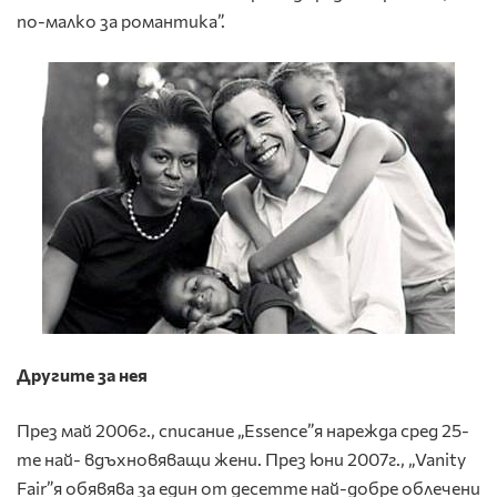
по-малко за романтика”.
Другите за нея
През май 2006г., списание „Essence”я нарежда сред 25-
те най- вдъхновяващи жени. През юни 2007г., „Vanity
Fair”я обявява за един от десетте най-добре облечени