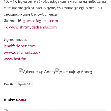
16. – 17. Една от най-обсъжданите части на певицата
е нейното закръглено дупе, смятано за едно от най-
сексапилните в шоубизнеса
Фото: 16.
guestofaguest.com
17.
www.shitmydadsends.com
Източници:
jenniferlopez.com
www.dailymail.co.uk
www.last.fm
Тагове:
Брой 61
Вижте
още