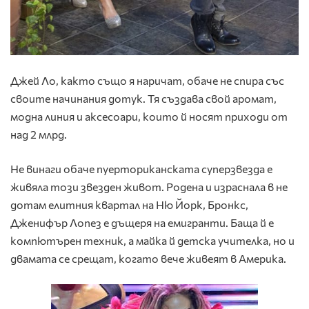
Джей Ло, както също я наричат, обаче не спира със
своите начинания дотук. Тя създава свой аромат,
модна линия и аксесоари, които й носят приходи от
над 2 млрд.
Не винаги обаче пуерториканската суперзвезда е
живяла този звезден живот. Родена и израснала в не
дотам елитния квартал на Ню Йорк, Бронкс,
Дженифър Лопез е дъщеря на емигранти. Баща й е
компютърен техник, а майка й детска учителка, но и
двамата се срещат, когато вече живеят в Америка.