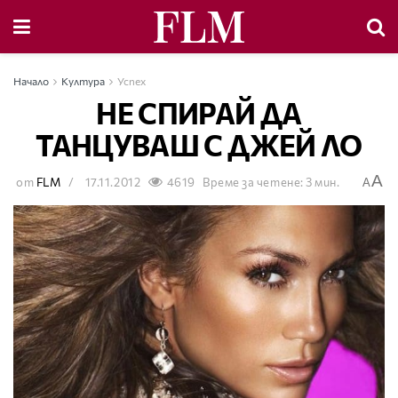
Начало
Култура
Успех
НЕ СПИРАЙ ДА
ТАНЦУВАШ С ДЖЕЙ ЛО
A
от
FLM
17.11.2012
4619
Време за четене: 3 мин.
A