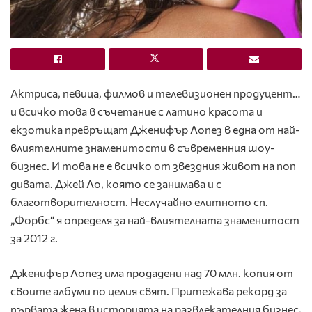
Актриса, певица, филмов и телевизионен продуцент…
и всичко това в съчетание с латино красота и
екзотика превръщат Дженифър Лопез в една от най-
влиятелните знаменитости в съвременния шоу-
бизнес. И това не е всичко от звездния живот на поп
дивата. Джей Ло, която се занимава и с
благотворителност. Неслучайно елитното сп.
„Форбс“ я определя за най-влиятелната знаменитост
за 2012 г.
Дженифър Лопез има продадени над 70 млн. копия от
своите албуми по целия свят. Притежава рекорд за
първата жена в историята на развлекателния бизнес,