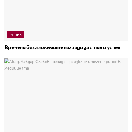
УСПЕХ
Връчени бяха големите награди за стил и успех