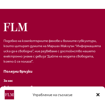
Подобно на компютърните фенове и волните субкултури,
които цитират думите на Маршал Маклуън “Информацията
иска да е свободна”, ние развяваме с достойнство нашето
електронно знаме с девиза “Дайте на модата свободата,
която й се полага!”.
Полезни връзки
За нас
Декларация за поверителност
Политика за бисквитки
Управление на съгласие
За контакти