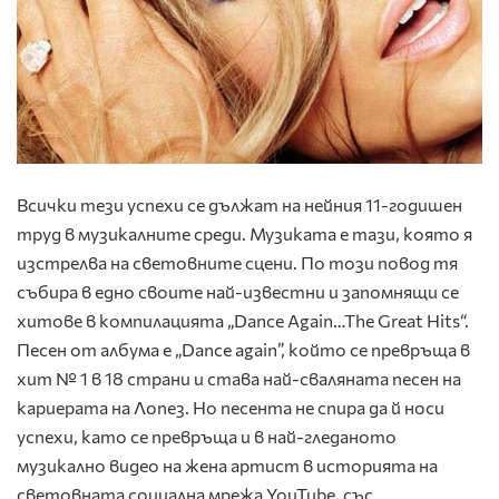
Всички тези успехи се дължат на нейния 11-годишен
труд в музикалните среди. Музиката е тази, която я
изстрелва на световните сцени. По този повод тя
събира в едно своите най-известни и запомнящи се
хитове в компилацията „Dance Again…The Great Hits“.
Песен от албума е „Dance again”, който се превръща в
хит № 1 в 18 страни и става най-сваляната песен на
кариерата на Лопез. Но песента не спира да й носи
успехи, като се превръща и в най-гледаното
музикално видео на жена артист в историята на
световната социална мрежа YouTube, със