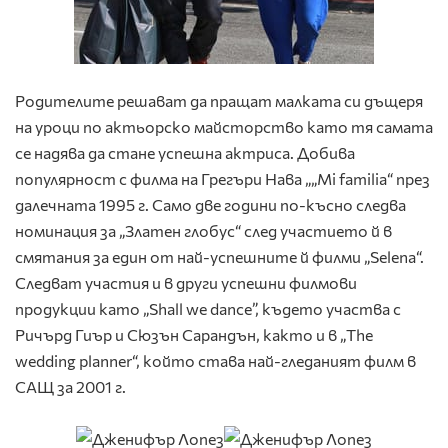
Родителите решават да пращат малката си дъщеря
на уроци по актьорско майсторство като тя самата
се надява да стане успешна актриса. Добива
популярност с филма на Грегъри Нава „„Mi familia“ през
далечната 1995 г. Само две години по-късно следва
номинация за „Златен глобус“ след участието й в
смятания за един от най-успешните й филми „Selena“.
Следват участия и в други успешни филмови
продукции като „Shall we dance”, където участва с
Ричърд Гиър и Сюзън Сарандън, както и в „The
wedding planner“, който става най-гледаният филм в
САЩ за 2001 г.