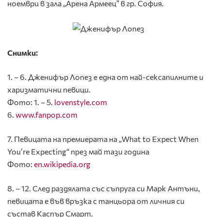
ноември в зала „Арена Армеец” в гр. София.
Снимки:
1. – 6. Дженифър Лопез е една от най-сексапилните и
харизматични певици.
Фото: 1. – 5.
lovenstyle.com
6.
www.fanpop.com
7. Певицата на премиерата на „What to Expect When
You’re Expecting“ през май тази година
Фото:
en.wikipedia.org
8. – 12. След раздялата със съпруга си Марк Антъни,
певицата е във връзка с танцьора от личния си
състав Каспър Смарт.