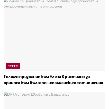
УСПЕХ
Голямо признание към Елена Кристиано за
приноса към българо-италианските отношения