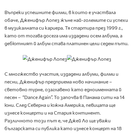
Въпреки успешните филми, в които е участвала
обаче, Дженифър Лопез жъне най-големите си успехи
в музикалната си кариера. Тя стартира през 1999 г.,
като от тогава досега има издадени осем албума, а
дебютният й албум става платинен цели седем пъти.
С многжество участия, издадени албуми, филми и
песни, Дженифър предприема ново начинание –
световно турне, озаглавено като едноименната й
песен – “Dance Again”. То започва в Панама сити на 14
юни. След Северна и южна Америка, певицата ще
изнесе концерти и на Стария континент.
Различното този път е, че Джей Ло ще уважи
българската си публика като изнесе концерт на 18