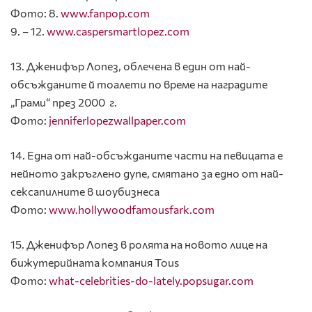
Фото: 8.
www.fanpop.com
9. – 12.
www.caspersmartlopez.com
13. Дженифър Лопез, облечена в един от най-
обсъжданите й тоалети по време на наградите
„Грами“ през 2000 г.
Фото:
jenniferlopezwallpaper.com
14. Една от най-обсъжданите части на певицата е
нейното закръглено дупе, смятано за едно от най-
сексапилните в шоубизнеса
Фото:
www.hollywoodfamousfark.com
15. Дженифър Лопез в ролята на новото лице на
бижутерийната компания Tous
Фото:
what-celebrities-do-lately.popsugar.com