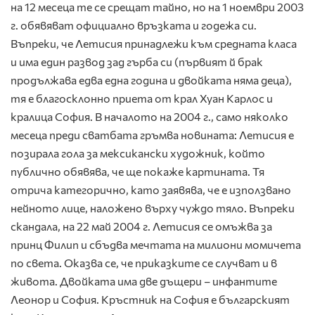
на 12 месеца те се срещат тайно, но на 1 ноември 2003
г. обявяват официално връзката и годежа си.
Въпреки, че Летисия принадлежи към средната класа
и има един развод зад гърба си (първият й брак
продължава едва една година и двойката няма деца),
тя е благосклонно приета от крал Хуан Карлос и
кралица София. В началото на 2004 г., само няколко
месеца преди сватбата гръмва новината: Летисия е
позирала гола за мексикански художник, който
публично обявява, че ще покаже картината. Тя
отрича категорично, като заявява, че е използвано
нейното лице, наложено върху чуждо тяло. Въпреки
скандала, на 22 май 2004 г. Летисия се омъжва за
принц Филип и сбъдва мечтата на милиони момичета
по света. Оказва се, че приказките се случват и в
живота. Двойката има две дъщери – инфантите
Леонор и София. Кръстник на София е българският