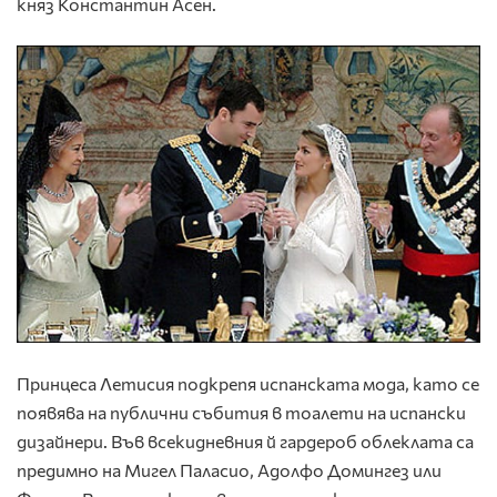
княз Константин Асен.
Принцеса Летисия подкрепя испанската мода, като се
появява на публични събития в тоалети на испански
дизайнери. Във всекидневния й гардероб облеклата са
предимно на Мигел Паласио, Адолфо Домингез или