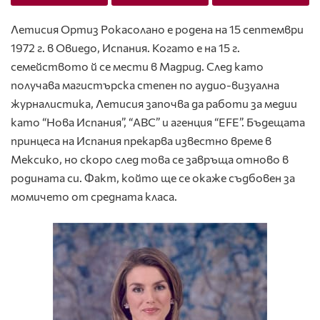
Летисия Ортиз Рокасолано е родена на 15 септември
1972 г. в Овиедо, Испания. Когато е на 15 г.
семейството й се мести в Мадрид. След като
получава магистърска степен по аудио-визуална
журналистика, Летисия започва да работи за медии
като “Нова Испания”, “ABC” и агенция “EFE”. Бъдещата
принцеса на Испания прекарва известно време в
Мексико, но скоро след това се завръща отново в
родината си. Факт, който ще се окаже съдбовен за
момичето от средната класа.