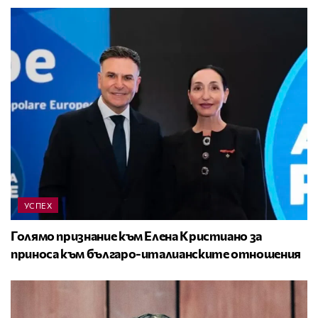
УСПЕХ
Голямо признание към Елена Кристиано за
приноса към българо-италианските отношения