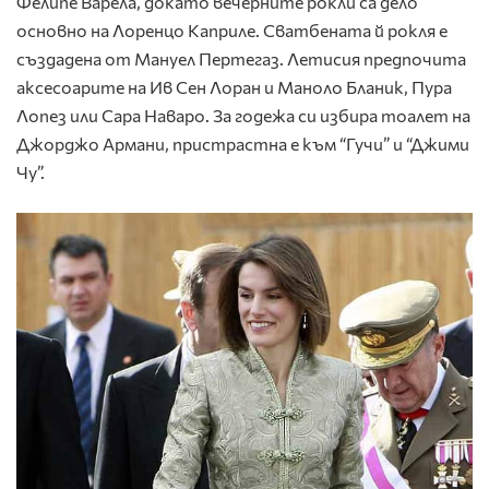
Фелипе Варела, докато вечерните рокли са дело
основно на Лоренцо Каприле. Сватбената й рокля е
създадена от Мануел Пертегаз. Летисия предпочита
аксесоарите на Ив Сен Лоран и Маноло Бланик, Пура
Лопез или Сара Наваро. За годежа си избира тоалет на
Джорджо Армани, пристрастна е към “Гучи” и “Джими
Чу”.