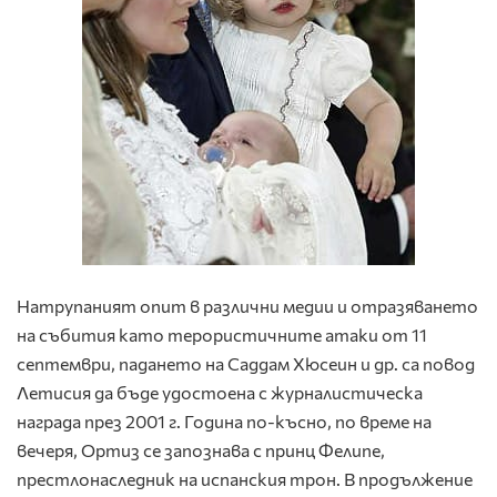
Натрупаният опит в различни медии и отразяването
на събития като терористичните атаки от 11
септември, падането на Саддам Хюсеин и др. са повод
Летисия да бъде удостоена с журналистическа
награда през 2001 г. Година по-късно, по време на
вечеря, Ортиз се запознава с принц Фелипе,
престлонаследник на испанския трон. В продължение