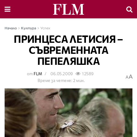
Начало
Култура
Успех
ПРИНЦЕСА ЛЕТИСИЯ –
СЪВРЕМЕННАТА
ПЕПЕЛЯШКА
от
FLM
06.05.2009
12589
A
A
Време за четене: 2 мин.