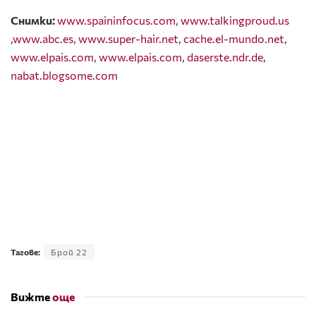
Снимки:
www.spaininfocus.com
,
www.talkingproud.us
,
www.abc.es
,
www.super-hair.net
,
cache.el-mundo.net
,
www.elpais.com
,
www.elpais.com
,
daserste.ndr.de
,
nabat.blogsome.com
Тагове:
Брой 22
Вижте
още