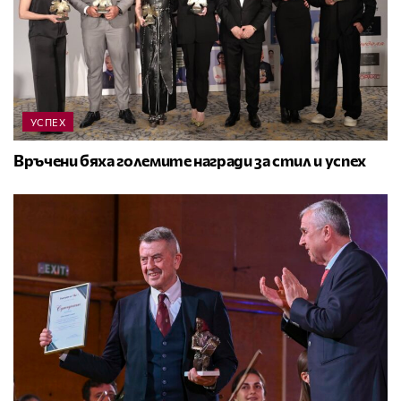
УСПЕХ
Връчени бяха големите награди за стил и успех