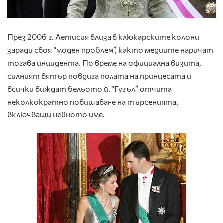
През 2006 г. Летисия влиза в клюкарските колони
заради своя “моден проблем”, както медиите наричат
тогава инцидента. По време на официална визита,
силният вятър повдига полата на принцесата и
всички виждат бельото й. “Гугъл” отчита
неколкократно повишаване на търсенията,
включващи нейното име.