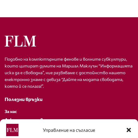
Подобно на компютърните фенове и волните субкултури,
които цитират думите на Маршал Маклуън “Информацията
иска да е свободна”, ние развяваме с достойнство нашето
електронно знаме с девиза “Дайте на модата свободата,
която й се полага!”.
Полезни връзки
За нас
Декларация за поверителност
Политика за бисквитки
Управление на съгласие