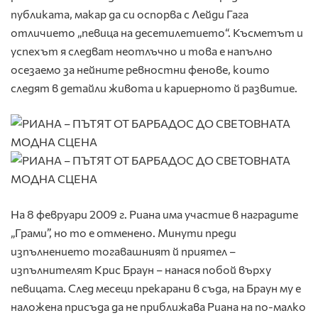
публиката, макар да си оспорва с Лейди Гага
отличието „певица на десетилетието“. Късметът и
успехът я следват неотлъчно и това е напълно
осезаемо за нейните ревностни фенове, които
следят в детайли живота и кариерното й развитие.
На 8 февруари 2009 г. Риана има участие в наградите
„Грами”, но то е отменено. Минути преди
изпълнението тогавашният й приятел –
изпълнителят Крис Браун – нанася побой върху
певицата. След месеци прекарани в съда, на Браун му е
наложена присъда да не приближава Риана на по-малко