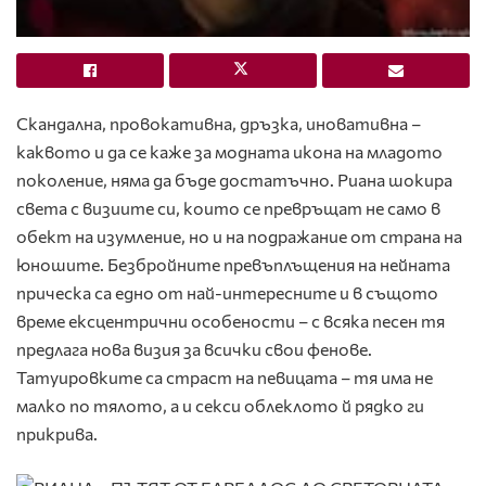
Скандална, провокативна, дръзка, иновативна –
каквото и да се каже за модната икона на младото
поколение, няма да бъде достатъчно. Риана шокира
света с визиите си, които се превръщат не само в
обект на изумление, но и на подражание от страна на
юношите. Безбройните превъплъщения на нейната
прическа са едно от най-интересните и в същото
време ексцентрични особености – с всяка песен тя
предлага нова визия за всички свои фенове.
Татуировките са страст на певицата – тя има не
малко по тялото, а и секси облеклото й рядко ги
прикрива.