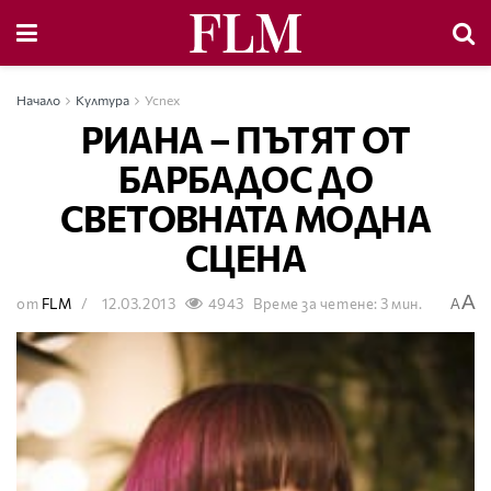
Начало
Култура
Успех
РИАНА – ПЪТЯТ ОТ
БАРБАДОС ДО
СВЕТОВНАТА МОДНА
СЦЕНА
A
от
FLM
12.03.2013
4943
Време за четене: 3 мин.
A