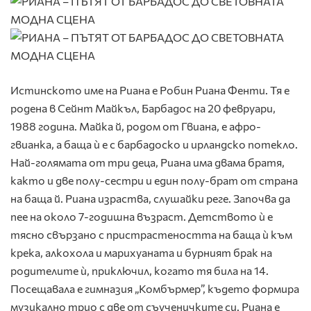
Истинското име на Риана е Робин Риана Фенти. Тя е
родена в Сейнт Майкъл, Барбадос на 20 февруари,
1988 година. Майка й, родом от Гвиана, е афро-
гвианка, а баща ѝ е с барбадоско и ирландско потекло.
Най-голямата от три деца, Риана има двама братя,
както и две полу-сестри и един полу-брат от страна
на баща й. Риана израства, слушайки реге. Започва да
пее на около 7-годишна възраст. Детството ѝ е
тясно свързано с пристрастеността на баща ѝ към
крека, алкохола и марихуаната и бурният брак на
родителите ѝ, приключил, когато тя била на 14.
Посещавала е гимназия „Комбърмер”, където формира
музикално трио с две от съученичките си. Риана е