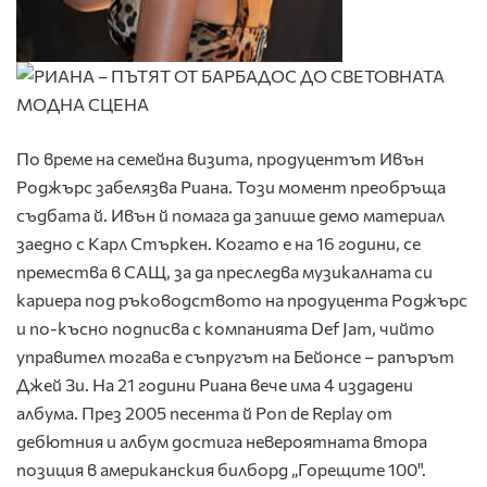
По време на семейна визита, продуцентът Ивън
Роджърс забелязва Риана. Този момент преобръща
съдбата й. Ивън й помага да запише демо материал
заедно с Карл Стъркен. Когато е на 16 години, се
премества в САЩ, за да преследва музикалната си
кариера под ръководството на продуцента Роджърс
и по-късно подписва с компанията Def Jam, чийто
управител тогава е съпругът на Бейонсе – рапърът
Джей Зи. На 21 години Риана вече има 4 издадени
албума. През 2005 песента й Pon de Replay от
дебютния и албум достига невероятната втора
позиция в американския билборд „Горещите 100".