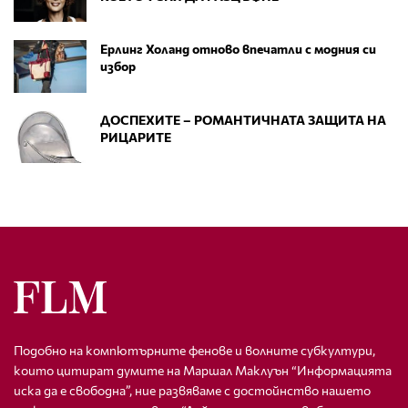
Ерлинг Холанд отново впечатли с модния си
избор
ДОСПЕХИТЕ – РОМАНТИЧНАТА ЗАЩИТА НА
РИЦАРИТЕ
Подобно на компютърните фенове и волните субкултури,
които цитират думите на Маршал Маклуън “Информацията
иска да е свободна”, ние развяваме с достойнство нашето