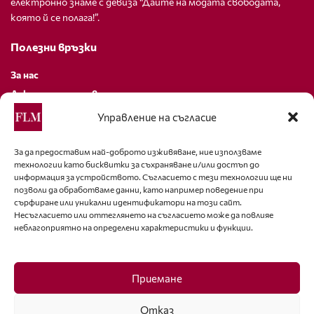
електронно знаме с девиза “Дайте на модата свободата,
която й се полага!”.
Полезни връзки
За нас
Декларация за поверителност
Политика за бисквитки
Управление на съгласие
За контакти
За да предоставим най-доброто изживяване, ние използваме
технологии като бисквитки за съхраняване и/или достъп до
editor@fashion-lifestyle.net
информация за устройството. Съгласието с тези технологии ще ни
позволи да обработваме данни, като например поведение при
+359 88 227 33 47
сърфиране или уникални идентификатори на този сайт.
Несъгласието или оттеглянето на съгласието може да повлияе
неблагоприятно на определени характеристики и функции.
Последвайте ни
Facebook
Приемане
Отказ