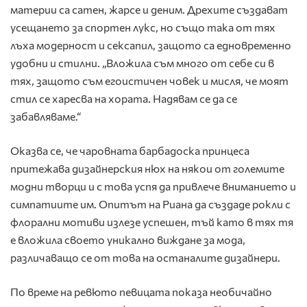
материи са сатен, жарсе и деним. Дрехите създават
усещането за спортен лукс, но също така от тях
лъха модерност и сексапил, защото са едновременно
удобни и стилни. „Вложила съм много от себе си в
тях, защото съм егоистичен човек и мисля, че моят
стил се харесва на хората. Надявам се да се
забавляваме.“
Оказва се, че чаровната барбадоска принцеса
притежава дизайнерския нюх на някои от големите
модни творци и с това успя да привлече вниманието и
симпатиите им. Опитът на Риана да създаде рокли с
флорални мотиви излезе успешен, тъй като в тях тя
е вложила своето уникално виждане за мода,
различаващо се от това на останалите дизайнери.
По време на ревюто певицата показа необичайно