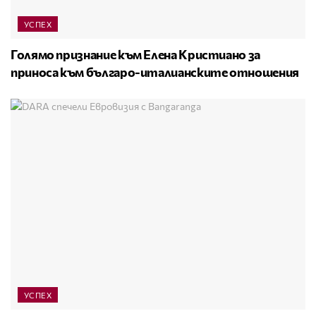
УСПЕХ
Голямо признание към Елена Кристиано за
приноса към българо-италианските отношения
УСПЕХ