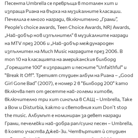
Песента Umbrella се превръща в тотален хит и
изпраща Риана на върха на музикалните класации.
Печелила е много награди, включително „Грами”,
People’s choice awards, Teen Choice Awards, NRJ Awards,
„Най-добър нов изпълнител“ в музикалните награди
на MTV през 2006 и „Най-добър международен
изпълнител на Much Music наградите през 2006. В
топ 10 на класацията на американския билборд
„Горещите 100" я изпращат и песните "Unfaithful" и
"Break It Off". Третият студиен албум на Риана – „Good
Girl Gone Bad” (2007), е номер 2 в "Билборд 200" като
включва пет от десетте най-големи хитове,
включително три хит сингъла в САЩ – Umbrella, Take
a Bow и Disturbia, както и световния хит Don’t stop
the music. Албумът е номиниран за девет награди
Грами, печелейки най-добра рап/суинг песен – Umbrella,
в която участва Джей-Зи. Четвъртият ѝ студиен