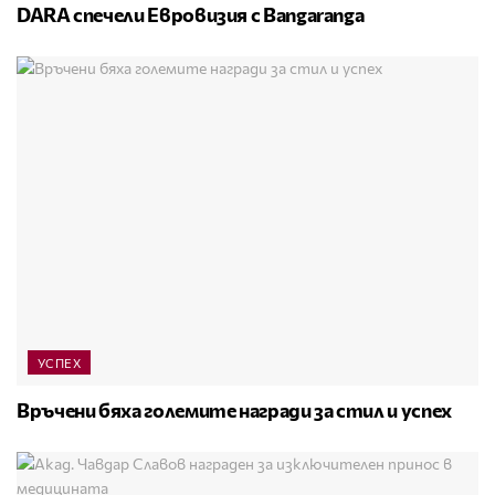
DARA спечели Евровизия с Bangaranga
УСПЕХ
Връчени бяха големите награди за стил и успех