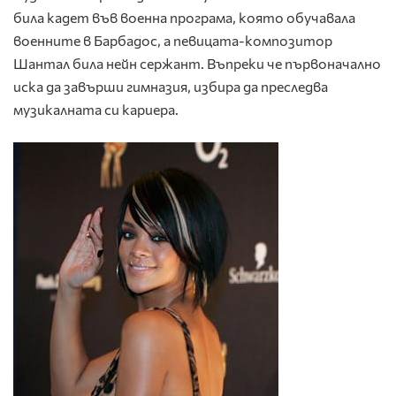
била кадет във военна програма, която обучавала
военните в Барбадос, а певицата-композитор
Шантал била нейн сержант. Въпреки че първоначално
иска да завърши гимназия, избира да преследва
музикалната си кариера.