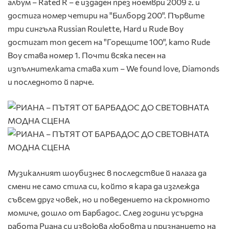
албум – Rated R – е издаден през ноември 2009 г. и
достига номер четири на "Билборд 200". Първите
три сингъла Russian Roulette, Hard и Rude Boy
достигат топ десет на "Горещите 100", като Rude
Boy става номер 1. Почти всяка песен на
изпълнителката става хит – We found love, Diamonds
и последното й парче.
Музикалният шоубизнес в последствие й налага да
смени не само стила си, който я кара да изглежда
съвсем друг човек, но и поведението на скромното
момиче, дошло от Барбадос. След години усърдна
работа Риана си извоюва любовта и признанието на