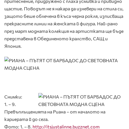
притеснение, придружено с плаха усмивка и привидно
щастие. Поводът не я накара да изневери на стила си,
защото беше облечена в къса черна рокля, изписваща
прекрасните линии на женската й фигура. Най-рано
през март модната колекция на артистката ще бъде
представена в Обединеното кралство, САЩ и
Япония.
Снимки:
1. – 9.
Превъплъщенията на Риана – от началото на
кариерата й до сега.
Фото: 1. – 8.
http://itsjustalinne.buzznet.com