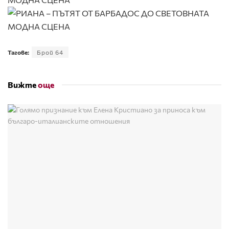
Тагове:
Брой 64
Вижте
още