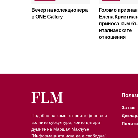
Вечер на колекционера
Голямо признан
в ONE Gallery
Елена Кристиан
приноса към бъ
италианските
отношения
Полез
За нас
Подобно на компютърните фенове и
Деклар
волните субкултури, които цитират
Полити
думите на Маршал Маклуън
“Информацията иска да е свободна”,