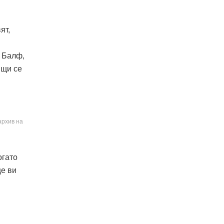
ят,
 Балф,
ящи се
архив на
огато
ще ви