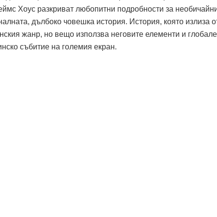
еймс Хоус разкриват любопитни подробности за необичайн
алната, дълбоко човешка история. История, която излиза о
ския жанр, но вещо използва неговите елементи и глобал
инско събитие на големия екран.