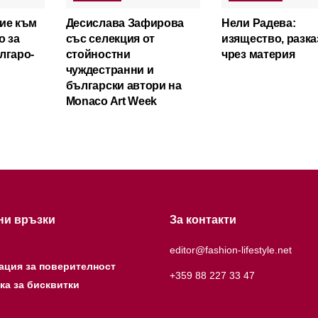
ие към
Десислава Зафирова
Нели Радева:
о за
със селекция от
изящество, разка
лгаро-
стойностни
чрез материя
чуждестранни и
български автори на
Monaco Art Week
ни връзки
За контакти
editor@fashion-lifestyle.net
ация за поверителност
+359 88 227 33 47
ка за бисквитки