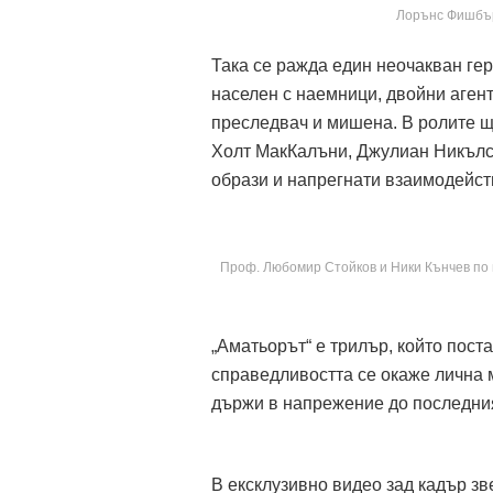
Лорънс Фишбърн
Така се ражда един неочакван гер
населен с наемници, двойни аген
преследвач и мишена. В ролите 
Холт МакКалъни, Джулиан Никълсъ
образи и напрегнати взаимодейст
Проф. Любомир Стойков и Ники Кънчев по 
„Аматьорът“ е трилър, който пост
справедливостта се окаже лична 
държи в напрежение до последни
В ексклузивно видео зад кадър з