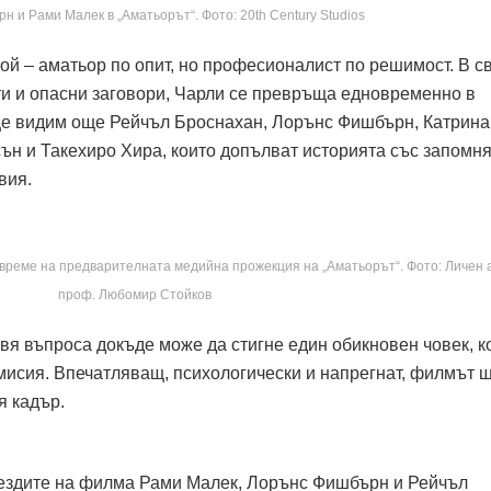
 и Рами Малек в „Аматьорът“. Фото: 20th Century Studios
ой – аматьор по опит, но професионалист по решимост. В св
ти и опасни заговори, Чарли се превръща едновременно в
ще видим още Рейчъл Броснахан, Лорънс Фишбърн, Катрина
н и Такехиро Хира, които допълват историята със запомн
вия.
време на предварителната медийна прожекция на „Аматьорът“. Фото: Личен 
проф. Любомир Стойков
авя въпроса докъде може да стигне един обикновен човек, к
мисия. Впечатляващ, психологически и напрегнат, филмът 
я кадър.
вездите на филма Рами Малек, Лорънс Фишбърн и Рейчъл