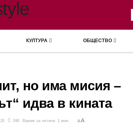
КУЛТУРА
ОБЩЕСТВО
ит, но има мисия –
т“ идва в кината
A
025
390
Време за четене: 1 мин.
A