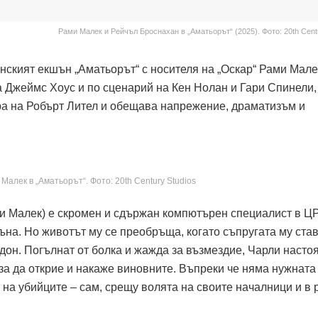
Рами Малек и Рейчъл Броснахан в „Аматьорът“ (2025). Фото: 20th Centu
нският екшън „Аматьорът“ с носителя на „Оскар“ Рами Мале
а Джеймс Хоус и по сценарий на Кен Нолан и Гари Спинели,
ра на Робърт Лител и обещава напрежение, драматизъм и
Малек в „Аматьорът“. Фото: 20th Century Studios
и Малек) е скромен и сдържан компютърен специалист в Ц
ъна. Но животът му се преобръща, когато съпругата му ста
дон. Погълнат от болка и жажда за възмездие, Чарли насто
 за да открие и накаже виновните. Въпреки че няма нужната
е на убийците – сам, срещу волята на своите началници и в 