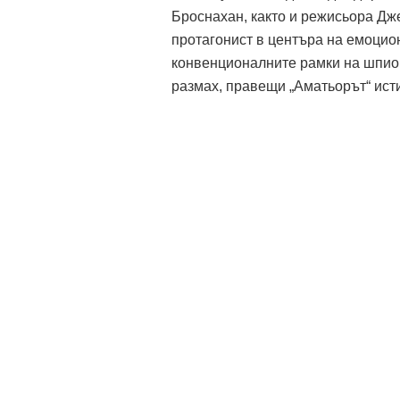
Броснахан, както и режисьора Дж
протагонист в центъра на емоцион
конвенционалните рамки на шпион
размах, правещи „Аматьорът“ ист