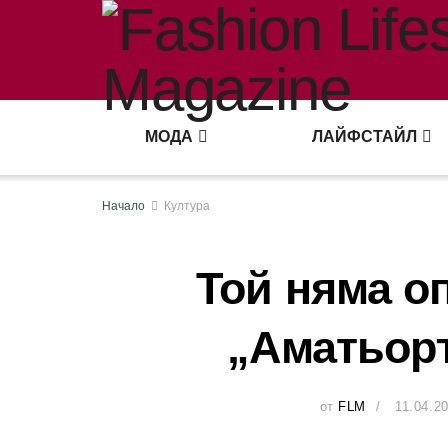
МОДА
ЛАЙФСТАЙЛ
Начало
Култура
Той няма оп
„Аматьоръ
от
FLM
11.04.2