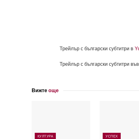
Трейлър с български субтитри в
Y
Трейлър с български субтитри въ
Вижте
още
КУЛТУРА
УСПЕХ