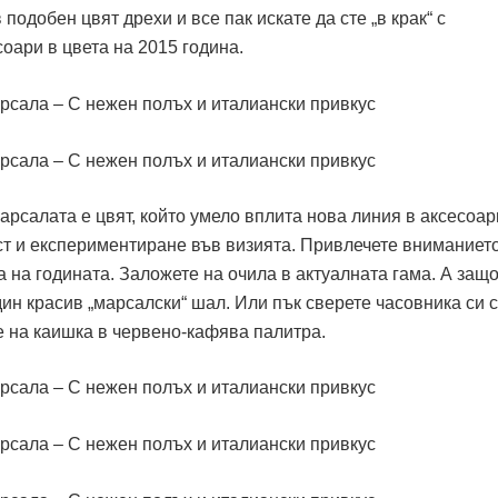
 подобен цвят дрехи и все пак искате да сте „в крак“ с
соари в цвета на 2015 година.
рсалата е цвят, който умело вплита нова линия в аксесоар
т и експериментиране във визията. Привлечете вниманиет
а на годината. Заложете на очила в актуалната гама. А защо
дин красив „марсалски“ шал. Или пък сверете часовника си с
е на каишка в червено-кафява палитра.