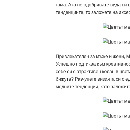
гама. Ако не одобрявате вида си в
тенденциите, то заложете на аксе
Привлекателен за мъже и жени, Ма
Успешно подтиква към креативнос
себе си с атрактивен колан в цвет
бижута? Разчупете визията си с е
модните тенденции, като заложит