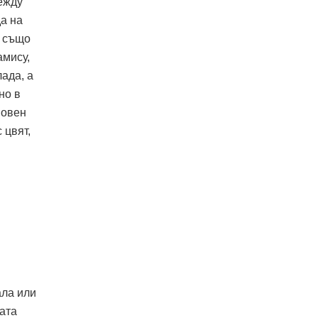
ежду
а на
, също
амису,
лада, а
но в
новен
 цвят,
ала или
ата