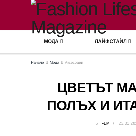
МОДА
ЛАЙФСТАЙЛ
Начало
Мода
Аксесоари
ЦВЕТЪТ МА
ПОЛЪХ И ИТ
от
FLM
23.01.20