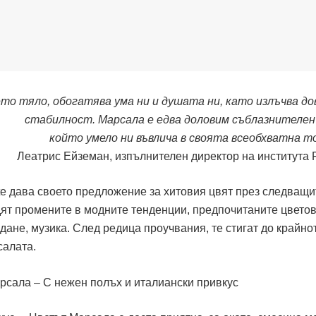
то тяло, обогатява ума ни и душата ни, като излъчва до
стабилност. Марсала е едва доловим съблазнителен
който умело ни въвлича в своята всеобхватна т
Леатрис Ейземан, изпълнителен директор на института 
tute дава своето предложение за хитовия цвят през следващи
дят промените в модните тенденции, предпочитаните цветов
дане, музика. След редица проучвания, те стигат до крайно
салата.