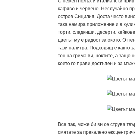
С нежен полъх и италиански прив
кафяво и червено. Неслучайно про
остров Сицилия. Доста често вино
така намира приложение и в кулин
торти, сладкиши, десерти, кейкове
цветът му е радост за окото. Отте
тази палитра. Подходящ е както за
тон на грима ви, ноктите, а защо 
което го прави достъпен и за мъж
Все пак, може би ви се струва тв
смятате за прекалено ексцентричн