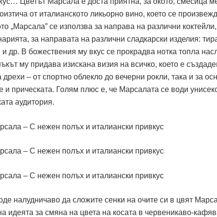
кус… Цветът Марсала е доста приятна, за окото, смесица м
изтича от италианското ликьорно вино, което се произвежд
то „Марсала” се използва за направа на различни коктейли
арията, за направата на различни сладкарски изделия: тир
 и др. В божествения му вкус се прокрадва нотка топла нас
нъкът му придава изискана визия на всичко, което е създаде
 дрехи – от спортно облекло до вечерни рокли, така и за ос
не и прическата. Голям плюс е, че Марсалата се води унисекс
ката аудитория.
ърде налудничаво да сложите сенки на очите си в цвят Марс
а идеята за смяна на цвета на косата в червеникаво-кафяв