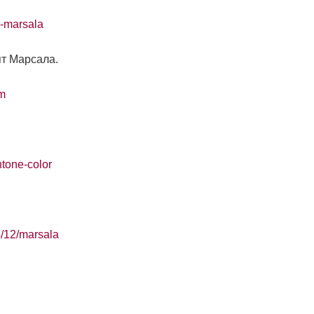
e-marsala
ят Марсала.
om
tone-color
/12/marsala