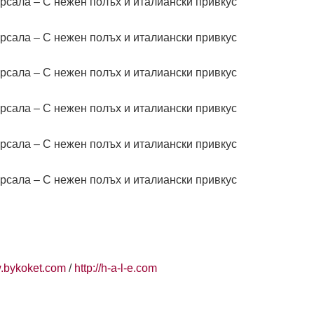
w.bykoket.com
/
http://h-a-l-e.com