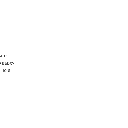
ите.
о върху
 не и