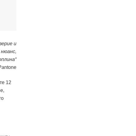
верие и
 нюанс,
оплина“
Pantone
те 12
е,
то