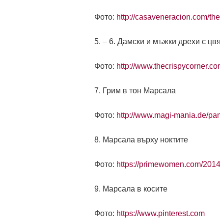
Фото:
http://casaveneracion.com/th
5. – 6. Дамски и мъжки дрехи с цв
Фото:
http://www.thecrispycorner.c
7. Грим в тон Марсала
Фото:
http://www.magi-mania.de/pan
8. Марсала върху ноктите
Фото:
https://primewomen.com/2014
9. Марсала в косите
Фото:
https://www.pinterest.com