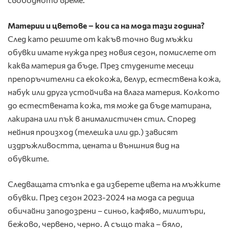
Материи и цветове – кои са на мода тази година?
След като решите от какъв точно вид мъжки
обувки имате нужда през новия сезон, помислете от
каква материя да бъде. През студените месеци
препоръчителни са екокожа, велур, естествена кожа,
набук или друга устойчива на влага материя. Колкото
до естествената кожа, тя може да бъде матирана,
лакирана или пък в анималистичен стил. Според
нейния произход (телешка или др.) зависят
издръжливостта, цената и външния вид на
обувките.
Следващата стъпка е да изберете цвета на мъжките
обувки. През сезон 2023-2024 на мода са редица
обичайни заподозрени – синьо, кафяво, милитъри,
бежово, червено, черно. А също така – бяло,