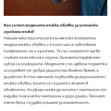
Кои са топ моделите мъжки обувки за истински
изискани мъже?
Накрая нека пристъпим към няколко конкретни
модела мъжки обувки, с които ще се чувствате
комфортно, но и изискано. Те със сигурност ще ви
служат поне няколко сезона. За есента перфектен
избор са лоуфърите. Моделите с по-дебела подметка
осигуряват по-добра защита при влажно време, а
дизайнът в стил металик позволява да разполагате с
мъжки обувки, които са същински акцент в
облеклото. Лоуфъри може да носите с панталони от
кадифе, класически панталони и дори дънки. Техният
тесен връх създава усещане за елегантност.