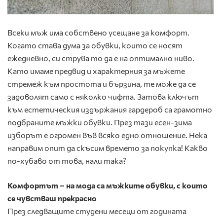
Всеки мъж има собствено усещане за комфорт.
Когато става дума за обувки, които се носят
ежедневно, си струва то да е на оптимално ниво.
Като имаме предвид и характерния за мъжете
стремеж към простота и бързина, те може да се
задоволят само с няколко чифта. Затова ключът
към естетическия издържания гардероб са грамотно
подбраните мъжки обувки. През тази есен-зима
изборът е огромен във всяко едно отношение. Нека
направим опит да скъсим времето за покупка! Какво
по-хубаво от това, нали така?
Комфортът – на мода са мъжките обувки, с които
се чувстваш прекрасно
През следващите студени месеци от годината