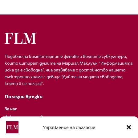
Подобно на компютърните фенове и волните субкултури,
които цитират думите на Маршал Маклуън “Информацията
иска да е свободна”, ние развяваме с достойнство нашето
електронно знаме с девиза “Дайте на модата свободата,
която й се полага!”.
Полезни връзки
За нас
Декларация за поверителност
Политика за бисквитки
Управление на съгласие