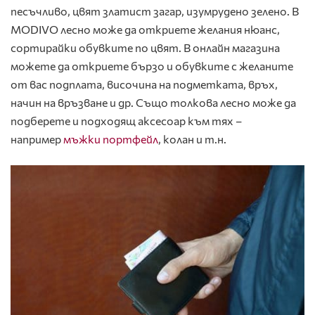
песъчливо, цвят златист загар, изумрудено зелено. В
MODIVO лесно може да откриете желания нюанс,
сортирайки обувките по цвят. В онлайн магазина
можете да откриете бързо и обувките с желаните
от вас подплата, височина на подметката, връх,
начин на връзване и др. Също толкова лесно може да
подберете и подходящ аксесоар към тях –
например
мъжки портфейл
, колан и т.н.