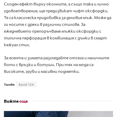
Сходен ефект върху околните, а също така и лично
удовлетворение, ще предизвикат чифт оксфордки.
Те са класическа придобивка за деловия мъж. Може да
ги носите с дрехи в различни стилове. За
ежедневието препоръчваме мъжки оксфордки с
типична перфорация в комбинация с дънки в смарт
кежуал стил.
За есента и зимата разгледайте отсега и наличните
боти с връзки и ботуши. При тях на мода са
високите, груби и масивни подметки.
Тагове:
Брой 124
Вижте
още