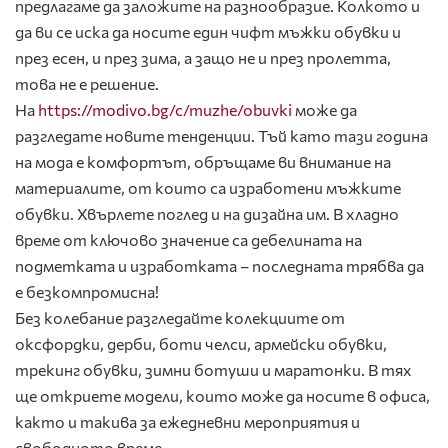
предлагаме да заложите на разнообразие. Колкото и
да ви се иска да носите един чифт мъжки обувки и
през есен, и през зима, а защо не и през пролетта,
това не е решение.
На
https://modivo.bg/c/muzhe/obuvki
може да
разгледате новите тенденции. Тъй като тази година
на мода е комфортът, обръщаме ви внимание на
материалите, от които са изработени мъжките
обувки. Хвърлете поглед и на дизайна им. В хладно
време от ключово значение са дебелината на
подметката и изработката – последната трябва да
е безкомпромисна!
Без колебание разгледайте колекциите от
оксфордки, дерби, боти челси, армейски обувки,
трекинг обувки, зимни ботуши и маратонки. В тях
ще откриете модели, които може да носите в офиса,
както и такива за ежедневни мероприятия и
свободното време.