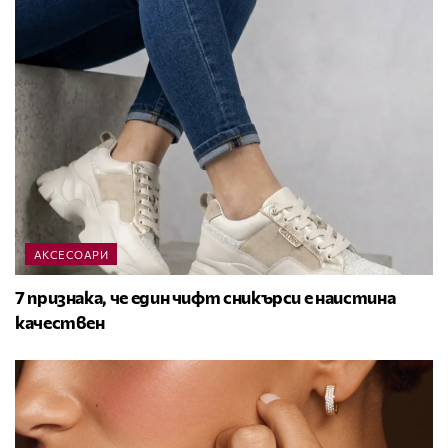
АКСЕСОАРИ
7 признака, че един чифт сникърси е наистина
качествен