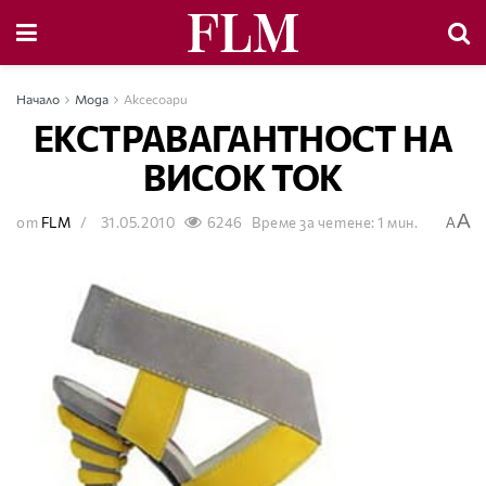
Начало
Мода
Аксесоари
ЕКСТРАВАГАНТНОСТ НА
ВИСОК ТОК
A
от
FLM
31.05.2010
6246
Време за четене: 1 мин.
A