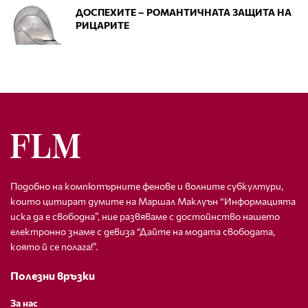
ДОСПЕХИТЕ – РОМАНТИЧНАТА ЗАЩИТА НА
РИЦАРИТЕ
Подобно на компютърните фенове и волните субкултури,
които цитират думите на Маршал Маклуън “Информацията
иска да е свободна”, ние развяваме с достойнство нашето
електронно знаме с девиза “Дайте на модата свободата,
която й се полага!”.
Полезни връзки
За нас