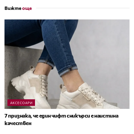
Вижте
още
АКСЕСОАРИ
7 признака, че един чифт сникърси е наистина
качествен