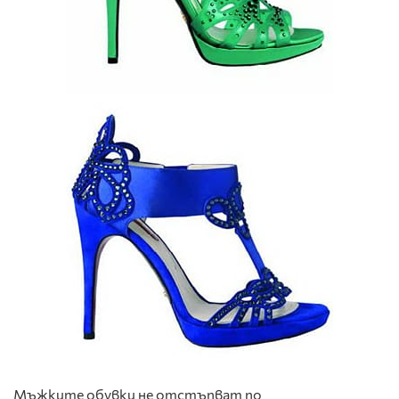
Мъжките обувки не отстъпват по