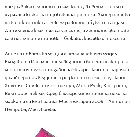
предизвикателност на дамските, в светло синьо с
изрязана кожа, наподобяваща дантела. Алтернатива
на високия ток са съвсем равните обувки и сандали.
Допълнение към тях са капсите, а летните цветове
са в пясъчните тонове – бежаво, кафяво и телесно.
Лице на новата колекция е италианският модел
Елизабета Каналис, телевизионна водеща и актриса –
лична приятелка с дизайнера Чезаре Пачоти, наричан
дизайнера на звездите, сред които са Бионсе, Парис
Хилтън, Силвестър Сталоун, Мики Рурк, Хю Грант,
Виктория Бекъм. Сред българските почитатели на
марката са Ели Гигова, Мис България 2009 – Антония
Петрова, Мая Илиева.