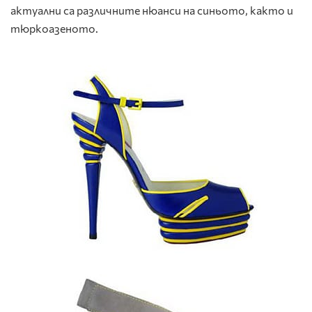
актуални са различните нюанси на синьото, както и
тюркоазеното.