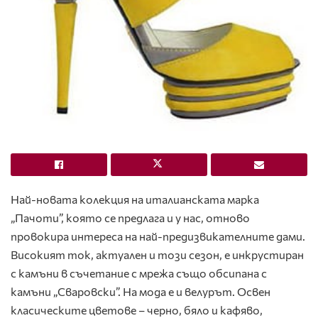
Най-новата колекция на италианската марка
„Пачоти”, която се предлага и у нас, отново
провокира интереса на най-предизвикателните дами.
Високият ток, актуален и този сезон, е инкрустиран
с камъни в съчетание с мрежа също обсипана с
камъни „Сваровски”. На мода е и велурът. Освен
класическите цветове – черно, бяло и кафяво,