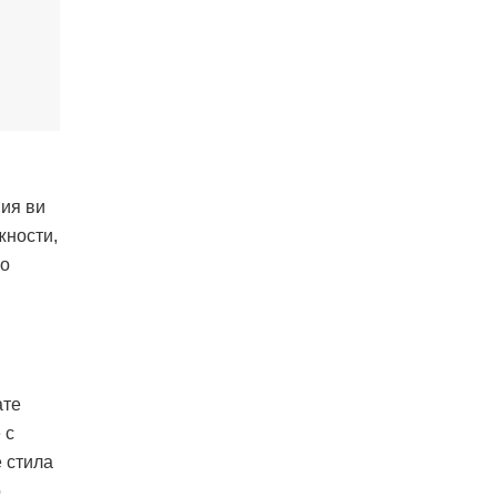
ния ви
жности,
но
ате
 с
е стила
о