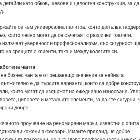
а детайли като обков, шевове и цялостна конструкция, за да
д.
ържайте се към универсална палитра, която допълва гардер
о, които лесно могат да се съчетаят с различни тоалети.
то излъчват увереност и професионализъм, със сигурност щ
о на срещите с клиенти, така и между колегите си.
аботена чанта
на бизнес чанта е от решаващо значение за нейната
адължително е да търсите варианти, които са добре констр
али, които могат да издържат на ежедневно износване. Увер
овете, циповете и металните елементи, за да сте сигурни, ч
тирани добре.
оченото проучване на реномирани марки, известни с опита 
дръжливи кожени аксесоари. Имайте предвид, че добре
и служи дълги години, но и създава професионален имидж, 