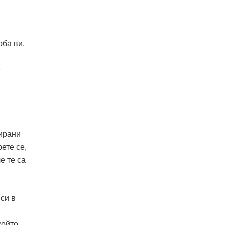
оба ви,
е
уирани
ете се,
е те са
си в
който