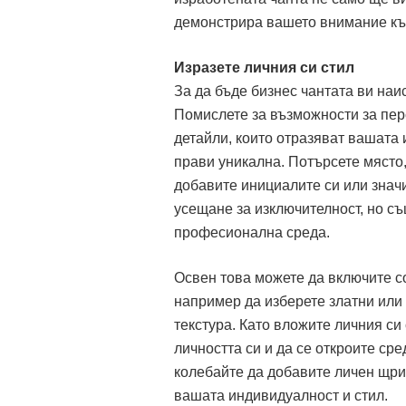
демонстрира вашето внимание къ
Изразете личния си стил
За да бъде бизнес чантата ви наи
Помислете за възможности за пер
детайли, които отразяват вашата 
прави уникална. Потърсете място,
добавите инициалите си или знач
усещане за изключителност, но с
професионална среда.
Освен това можете да включите со
например да изберете златни или 
текстура. Като вложите личния си
личността си и да се откроите сре
колебайте да добавите личен щрих
вашата индивидуалност и стил.