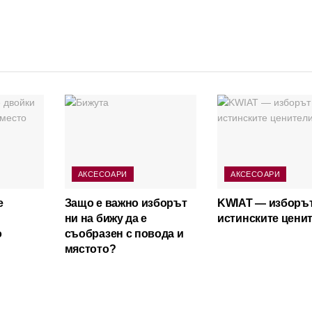
АКСЕСОАРИ
АКСЕСОАРИ
е
Защо е важно изборът
KWIAT — изборът
ни на бижу да е
истинските цени
о
съобразен с повода и
мястото?