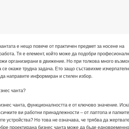
чантата е нещо повече от практичен предмет за носене на
работа. Тя е елемент, който може да подобри професионал
жи организирани в движение. Но при толкова много възмо
 се окаже трудна задача. Ето защо съставихме изчерпател
е да направите информиран и стилен избор.
бизнес чанта, функционалността е от ключово значение. Иск
всичките ви работни принадлежности – от лаптопа и папките
те устройства? Но това не означава, че трябва да жертват
добре проектирана бизнес чанта може да бъде едновременн