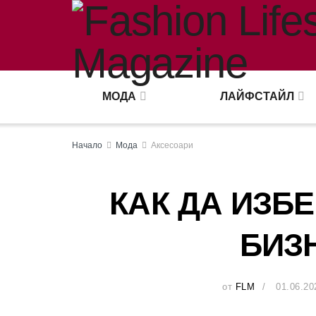
МОДА
ЛАЙФСТАЙЛ
Начало
Мода
Аксесоари
КАК ДА ИЗБ
БИЗ
от
FLM
01.06.20