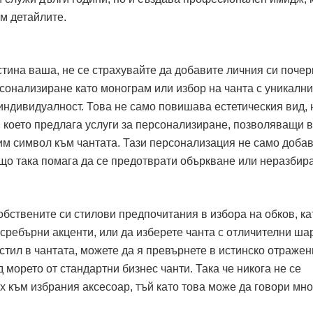
м детайлите.
стина ваша, не се страхувайте да добавите личния си почер
сонализиране като монограм или избор на чанта с уникални
индивидуалност. Това не само повишава естетическия вид, 
 което предлага услуги за персонализиране, позволяващи в
им символ към чантата. Тази персонализация не само доба
ъщо така помага да се предотврати объркване или неразбир
бствените си стилови предпочитания в избора на обков, ка
сребърни акценти, или да изберете чанта с отличителни ша
 стил в чантата, можете да я превърнете в истинско отражен
д морето от стандартни бизнес чанти. Така че никога не се
 към избрания аксесоар, тъй като това може да говори мно