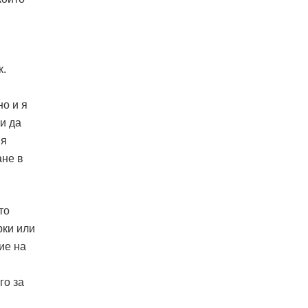
к.
но и я
и да
вя
ане в
то
рки или
ие на
го за