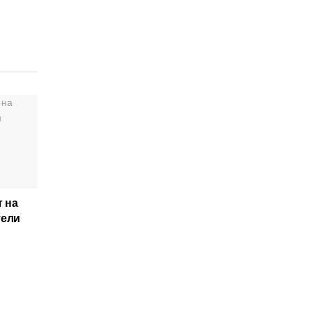
 на
тели