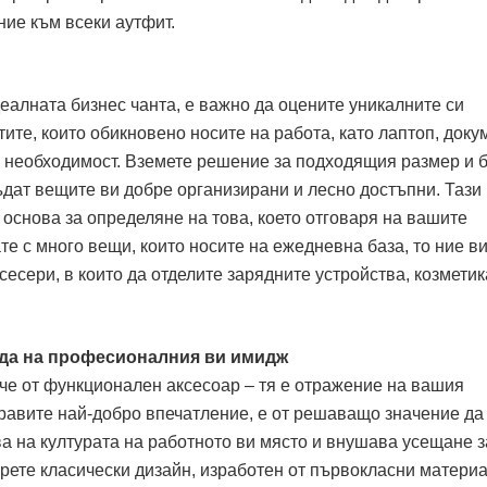
ие към всеки аутфит.
еалната бизнес чанта, е важно да оцените уникалните си
ите, които обикновено носите на работа, като лаптоп, доку
 необходимост. Вземете решение за подходящия размер и 
ъдат вещите ви добре организирани и лесно достъпни. Тази
основа за определяне на това, което отговаря на вашите
е с много вещи, които носите на ежедневна база, то ние в
есери, в които да отделите зарядните устройства, козметик
жда на професионалния ви имидж
че от функционален аксесоар – тя е отражение на вашия
авите най-добро впечатление, е от решаващо значение да
ва на културата на работното ви място и внушава усещане з
ерете класически дизайн, изработен от първокласни матери