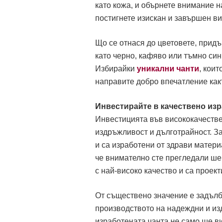
като кожа, и обърнете внимание н
постигнете изискан и завършен ви
Що се отнася до цветовете, прид
като черно, кафяво или тъмно синь
Избирайки
уникални чанти
, кои
направите добро впечатление какт
Инвестирайте в качествено изр
Инвестицията във висококачестве
издръжливост и дълготрайност. З
и са изработени от здрави матери
че внимателно сте прегледали шев
с най-високо качество и са проек
От съществено значение е задълб
производството на надеждни и из
изработената чанта не само ще в