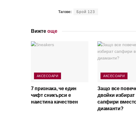
Тагове:
Брой 123
Вижте
още
АКСЕСОАРИ
АКСЕСОАРИ
7 признака, че един
Защо все повеч
чифт сникърси е
двойки избират
наистина качествен
сапфири вмест
диаманти?