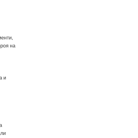
менти,
броя на
и
а и
а
али