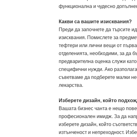
функционална и чудесно допълнен
Какви са вашите изисквания?
Преди да започнете да търсите ид
изисквания. Помислете за предмет
тефтери или лични вещи от първа
отделенията, необходими, за да б
предварителна оценка служи като 
специфични нужди. Ако разполагат
съветваме да подберете малки нес
лекарства.
Изберете дизайн, който подхо
Вашата бизнес чанта е нещо пове
професионален имидж. За да напр
изберете дизайн, който съответст
изтънченост и непреходност. Изб