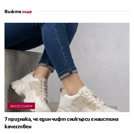
Вижте
още
АКСЕСОАРИ
7 признака, че един чифт сникърси е наистина
качествен