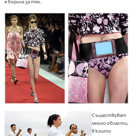
е борила за тях.
Съществуват
много области,
в които