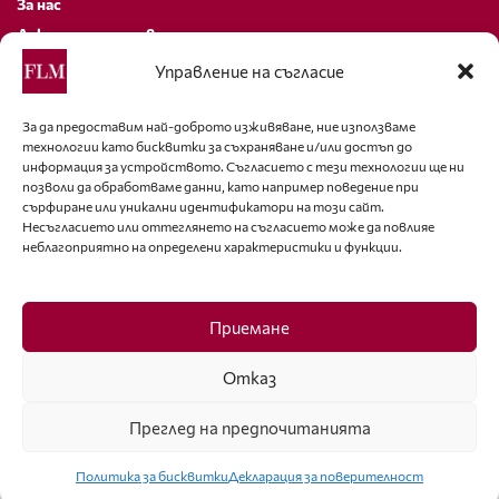
За нас
Декларация за поверителност
Политика за бисквитки
Управление на съгласие
За контакти
За да предоставим най-доброто изживяване, ние използваме
технологии като бисквитки за съхраняване и/или достъп до
editor@fashion-lifestyle.net
информация за устройството. Съгласието с тези технологии ще ни
позволи да обработваме данни, като например поведение при
+359 88 227 33 47
сърфиране или уникални идентификатори на този сайт.
Несъгласието или оттеглянето на съгласието може да повлияе
неблагоприятно на определени характеристики и функции.
Последвайте ни
Facebook
Приемане
Отказ
Преглед на предпочитанията
ISSN 1314-8915 Copyright © 2007-2025 Ot igla do konetz Ltd. & Fashion.bg
Ltd. All Rights Reserved
Политика за бисквитки
Декларация за поверителност