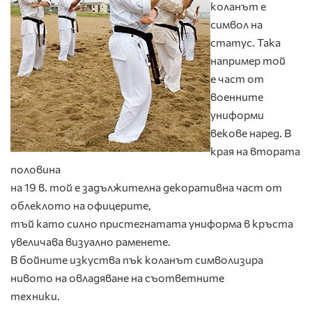
коланът е
символ на
статус. Така
например той
е част от
военните
униформи
векове наред. В
края на втората
половина
на 19 в. той е задължителна декоративна част от
облеклото на офицерите,
тъй като силно пристегнатата униформа в кръста
увеличава визуално раменете.
В бойните изкуства пък коланът символизира
нивото на овладяване на съответните
техники.