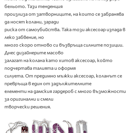
бельото. Тази тенденция
произлиза от затворниците, на които се забранява
да носят колани, заради
риска от самоубийства. Така този аксесоар изпада в
леко забвение, но
много скоро отново си възвръща силните позиции.
Днес дизайнерите масово
залагат на колана като хитов аксесоар, който
подчертава талията и оформя
силуета. От предимно мъжки аксесоар, коланът се
превръща в един от задължителните
елементи на дамския гардероб с много възможности
за оригинални и смели
творчески решения.