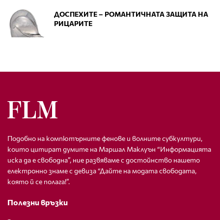
ДОСПЕХИТЕ – РОМАНТИЧНАТА ЗАЩИТА НА
РИЦАРИТЕ
Подобно на компютърните фенове и волните субкултури,
които цитират думите на Маршал Маклуън “Информацията
иска да е свободна”, ние развяваме с достойнство нашето
електронно знаме с девиза “Дайте на модата свободата,
която й се полага!”.
Полезни връзки