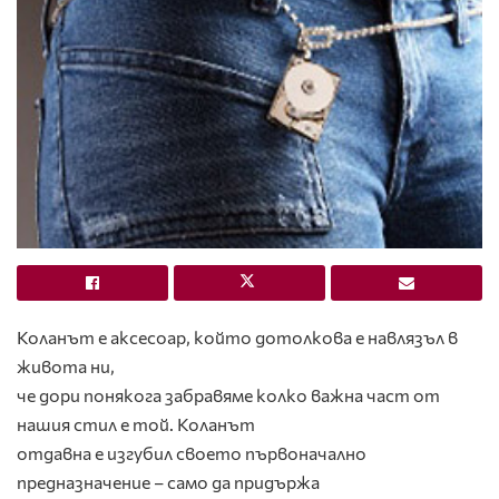
Коланът е аксесоар, който дотолкова е навлязъл в
живота ни,
че дори понякога забравяме колко важна част от
нашия стил е той. Коланът
отдавна е изгубил своето първоначално
предназначение – само да придържа