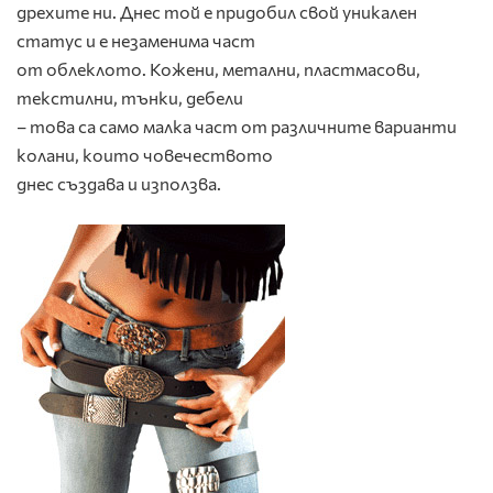
дрехите ни. Днес той е придобил свой уникален
статус и е незаменима част
от облеклото. Кожени, метални, пластмасови,
текстилни, тънки, дебели
– това са само малка част от различните варианти
колани, които човечеството
днес създава и използва.