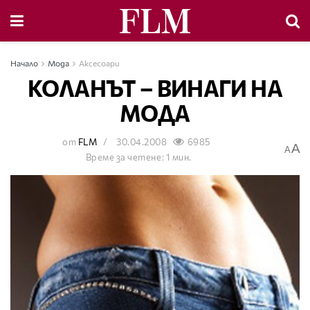
Начало
Мода
Аксесоари
КОЛАНЪТ – ВИНАГИ НА
МОДА
от
FLM
30.04.2008
6985
A
A
Време за четене: 1 мин.