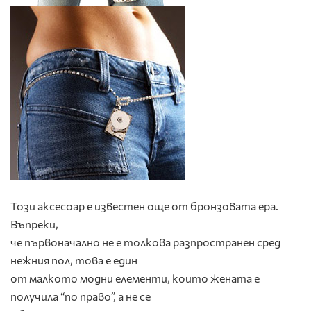
Този аксесоар е известен още от бронзовата ера.
Въпреки,
че първоначално не е толкова разпространен сред
нежния пол, това е един
от малкото модни елементи, които жената е
получила “по право”, а не се