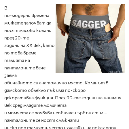
В
по-модерни времена
мъжете започват да
носят масово колани
през 20-те
години на XX век, като
по това време
талията на
панталоните вече
заема
обичайното си анатомично място. Коланът в
дамското облекло пък има по-скоро
декоративна функция. През 90-те години на миналия
век сред младите момичета
и момчета се появява необичаен ърбън стил –
панталоните се носят смъкнати
ниско под талията, често излагайки на показ дори