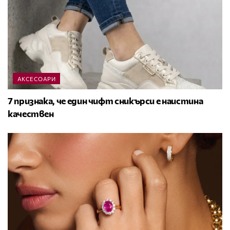
АКСЕСОАРИ
7 признака, че един чифт сникърси е наистина
качествен