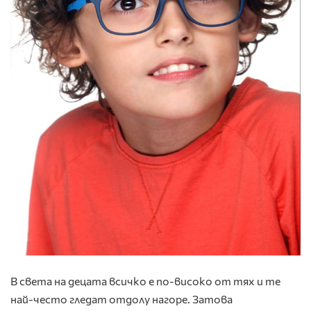
В света на децата всичко е по-високо от тях и те
най-често гледат отдолу нагоре. Затова