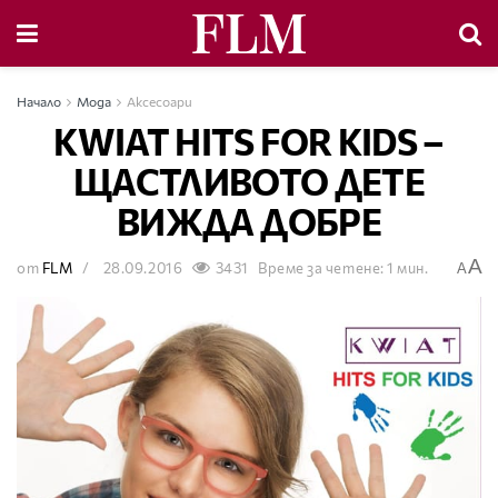
Начало
Мода
Аксесоари
KWIAT HITS FOR KIDS –
ЩАСТЛИВОТО ДЕТЕ
ВИЖДА ДОБРЕ
A
от
FLM
28.09.2016
3431
Време за четене: 1 мин.
A