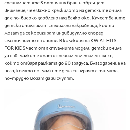
специалистите в оптичния бранш обръщат
внимание, че е важно кръжилото на детските очила
да е по-високо заоблено над всяко око. Качествените
детски очила имат специални накрайници, които
могат да се коригират индивидуално според
състоянието на очите. В колекцията KWIAT HITS
FOR KIDS част от актуалните модели детски очила
за най-малките имат и специален метален флекс,
който отваря рамката до 90 градуса. Благодарение на
него, когато по-малките деца си играят с очилата,
по-трудно могат да ги счупят.