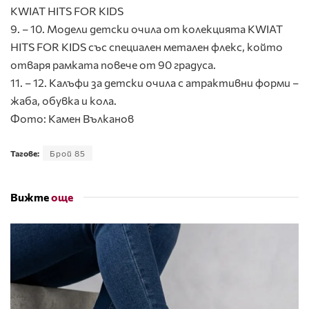
KWIAT HITS FOR KIDS
9. – 10. Модели детски очила от колекцията KWIAT
HITS FOR KIDS със специален метален флекс, който
отваря рамката повече от 90 градуса.
11. – 12. Калъфи за детски очила с атрактивни форми –
жаба, обувка и кола.
Фото: Камен Вълканов
Тагове:
Брой 85
Вижте
още