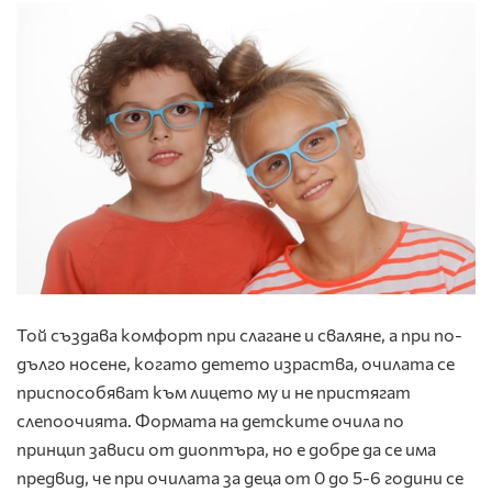
Той създава комфорт при слагане и сваляне, а при по-
дълго носене, когато детето израства, очилата се
приспособяват към лицето му и не пристягат
слепоочията. Формата на детските очила по
принцип зависи от диоптъра, но е добре да се има
предвид, че при очилата за деца от 0 до 5-6 години се