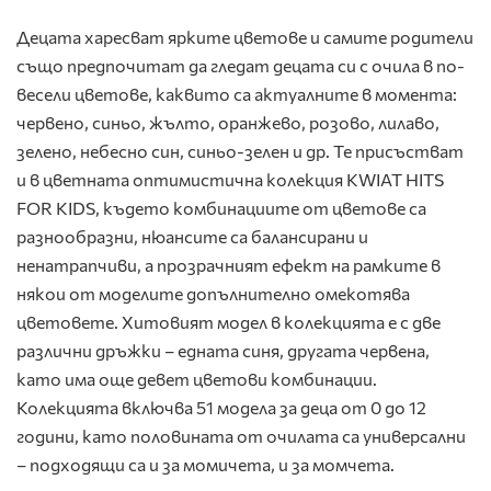
Децата харесват ярките цветове и самите родители
също предпочитат да гледат децата си с очила в по-
весели цветове, каквито са актуалните в момента:
червено, синьо, жълто, оранжево, розово, лилаво,
зелено, небесно син, синьо-зелен и др. Те присъстват
и в цветната оптимистична колекция KWIAT HITS
FOR KIDS, където комбинациите от цветове са
разнообразни, нюансите са балансирани и
ненатрапчиви, а прозрачният ефект на рамките в
някои от моделите допълнително омекотява
цветовете. Хитовият модел в колекцията е с две
различни дръжки – едната синя, другата червена,
като има още девет цветови комбинации.
Колекцията включва 51 модела за деца от 0 до 12
години, като половината от очилата са универсални
– подходящи са и за момичета, и за момчета.