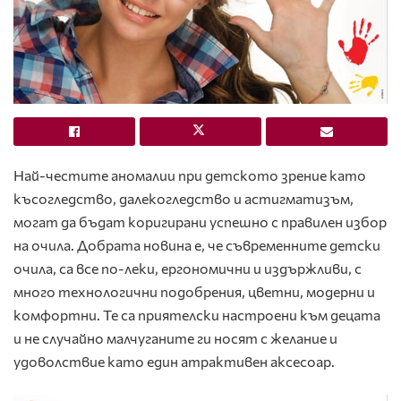
Най-честите аномалии при детското зрение като
късогледство, далекогледство и астигматизъм,
могат да бъдат коригирани успешно с правилен избор
на очила. Добрата новина е, че съвременните детски
очила, са все по-леки, ергономични и издържливи, с
много технологични подобрения, цветни, модерни и
комфортни. Те са приятелски настроени към децата
и не случайно малчуганите ги носят с желание и
удоволствие като един атрактивен аксесоар.