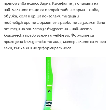
препоръчва елипсовидна. Калъфите за очилата на
най-малките също са с атрактивни форми – жаба,
обувка, кола и др. За по-големите деца и
тийнейджърите формите на рамките са заимствани
от тези на очилата за възрастни – най-често
класическа правоъгълна и уейфеър. Формите са
пригодени към детското лице, материалите са много
леки, гъвкави и не деформират носа.