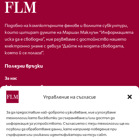
Подобно на компютърните фенове и волните субкултури,
които цитират думите на Маршал Маклуън “Информацията
иска да е свободна”, ние развяваме с достойнство нашето
електронно знаме с девиза “Дайте на модата свободата,
която й се полага!”.
Полезни връзки
За нас
Декларация за поверителност
Политика за бисквитки
Управление на съгласие
За контакти
За да предоставим най-доброто изживяване, ние използваме
технологии като бисквитки за съхраняване и/или достъп до
editor@fashion-lifestyle.net
информация за устройството. Съгласието с тези технологии ще ни
позволи да обработваме данни, като например поведение при
+359 88 227 33 47
сърфиране или уникални идентификатори на този сайт.