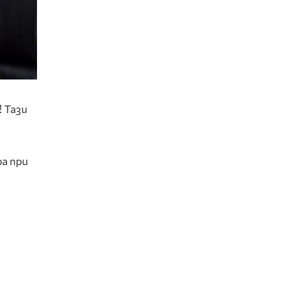
 Тази
а при