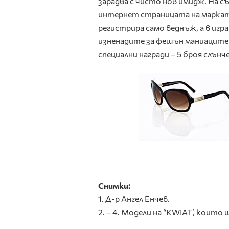
зарадва с чисто нов имидж. На с
интернет страницата на марката
регистрира само веднъж, а в игр
изненадите за фешън маниаците 
специални награди – 5 броя слънч
Снимки:
1. Д-р Ангел Енчев.
2. – 4. Модели на “KWIAT’, коит