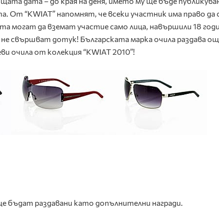
ъщата дата – до края на деня, името му ще бъде публикува
. От “KWIAT” напомнят, че всеки участник има право да 
ата могат да вземат участие само лица, навършили 18 год
не свършват дотук! Българската марка очила раздава ощ
еви очила от колекция “KWIAT 2010”!
о ще бъдат раздавани като допълнителни награди.