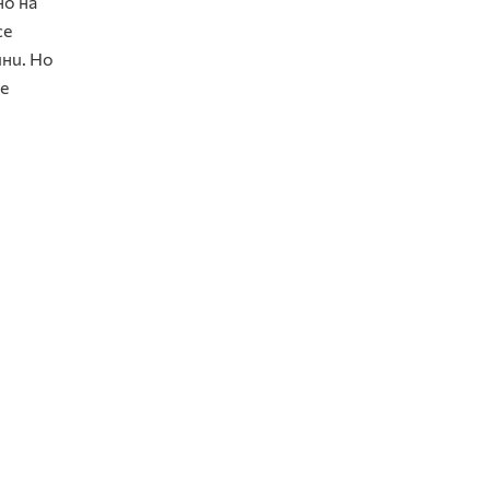
но на
се
ини. Но
е