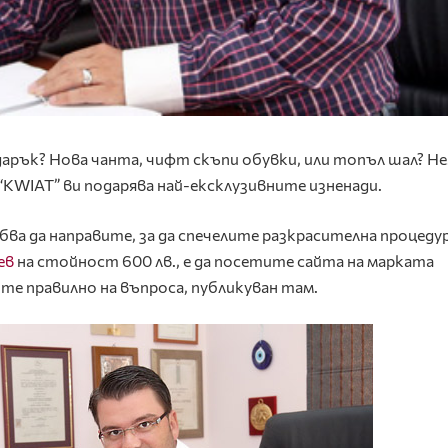
арък? Нова чанта, чифт скъпи обувки, или топъл шал? Не!
“KWIAT” ви подарява най-ексклузивните изненади.
а да направите, за да спечелите разкрасителна процедур
ев
на стойност 600 лв., е да посетите сайта на марката
те правилно на въпроса, публикуван там.