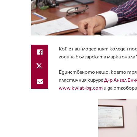
Кой е най-модерният коледен под
година българската марка очила 
Единственото нещо, което трябв
пластичния хирург
Д-р Ангел Енч
www.kwiat-bg.com
и да отговори