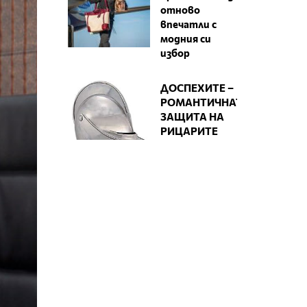
отново
впечатли с
модния си
избор
ДОСПЕХИТЕ –
РОМАНТИЧНАТА
ЗАЩИТА НА
РИЦАРИТЕ