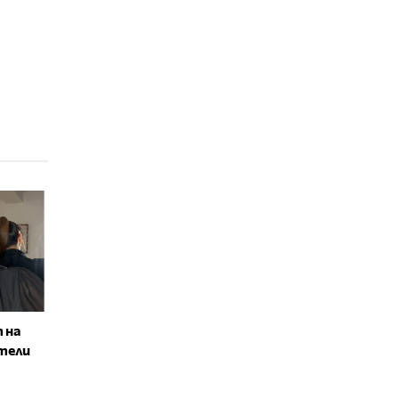
 на
тели