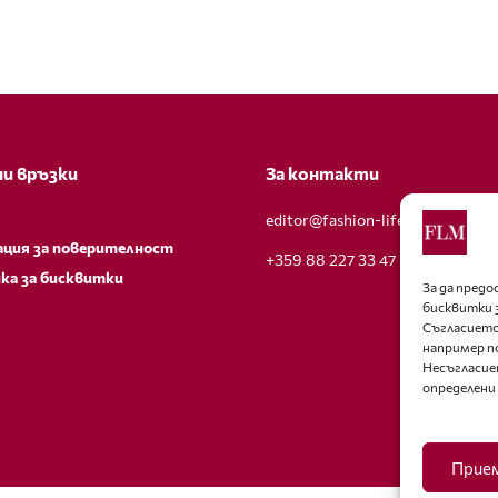
и връзки
За контакти
editor@fashion-lifestyle.net
ация за поверителност
+359 88 227 33 47
ка за бисквитки
За да пред
бисквитки 
Съгласието
например п
Несъгласие
определени
Прие