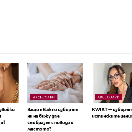
АКСЕСОАРИ
АКСЕСОАРИ
 двойки
Защо е важно изборът
KWIAT — изборът
и
ни на бижу да е
истинските цени
и?
съобразен с повода и
мястото?