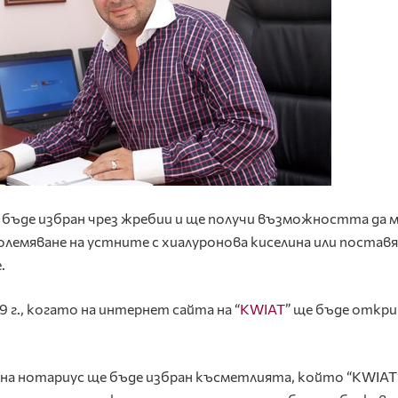
бъде избран чрез жребии и ще получи възможността да м
големяване на устните с хиалуронова киселина или поставя
.
 г., когато на интернет сайта на “
KWIAT
” ще бъде откр
о на нотариус ще бъде избран късметлията, който “KWIAT