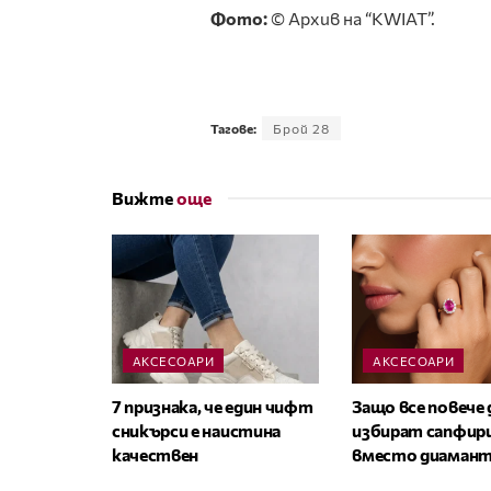
Фото:
© Архив на “KWIAT”.
Тагове:
Брой 28
Вижте
още
АКСЕСОАРИ
АКСЕСОАРИ
7 признака, че един чифт
Защо все повече
сникърси е наистина
избират сапфир
качествен
вместо диамант