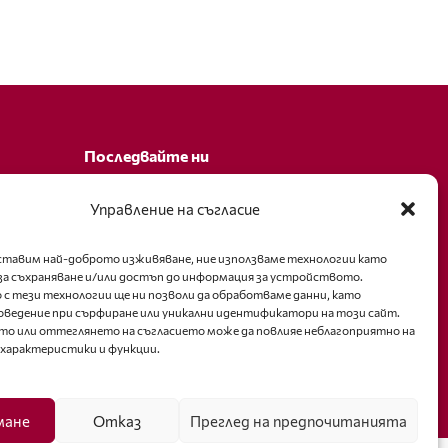
Последвайте ни
Facebook
Управление на съгласие
оставим най-доброто изживяване, ние използваме технологии като
за съхраняване и/или достъп до информация за устройството.
 с тези технологии ще ни позволи да обработваме данни, като
оведение при сърфиране или уникални идентификатори на този сайт.
то или оттеглянето на съгласието може да повлияе неблагоприятно на
 характеристики и функции.
мане
Отказ
Преглед на предпочитанията