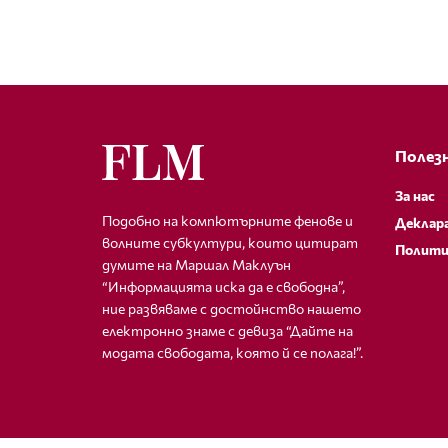
Полезн
За нас
Подобно на компютърните фенове и
Деклар
волните субкултури, които цитират
Полити
думите на Маршал Маклуън
“Информацията иска да е свободна”,
ние развяваме с достойнство нашето
електронно знаме с девиза “Дайте на
модата свободата, която й се полага!”.